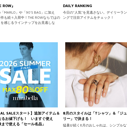
E ROW』
DAILY RANKING
「MARLO」や「90'S BAG」に加え
今日の“人気”を見逃さない。デイリーラ
作も続々入荷中！THE ROWならではの
ングで注目アイテムをチェック！
さを感じるラインナップをお見逃しな
NAL SALEスタート】追加アイテム＆
8月のスタイルは「Tシャツ」＆「ジ
なるお値下げも！ いますぐ使え
リー」で決まる！
秋まで使える「セール名品」
猛暑が続く8月のおしゃれは、シンプルな