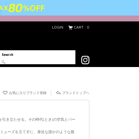
LOGIN
CART : 0
Search
acebook
お気に入りブランド登録
ブランドトップへ
服を引き立たせる。その時代(とき)の空気とパー
のミューズを立てずに、身近な誰かのような親
。