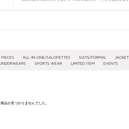
 PIECES
ALL-IN‐ONE/SALOPETTES
SUITS/FORMAL
JACKET
UNDERWEARS
SPORTS WEAR
LIMITED ITEM
EVENTS
SIZE(CLOTHING)
SIZE(SHOES)
PRICE
する商品が見つかりませんでした。
～XS
～22.5
～ ¥3,0
S
23
¥3,001 
M
23.5
¥5,001 
L
24
¥7,001 