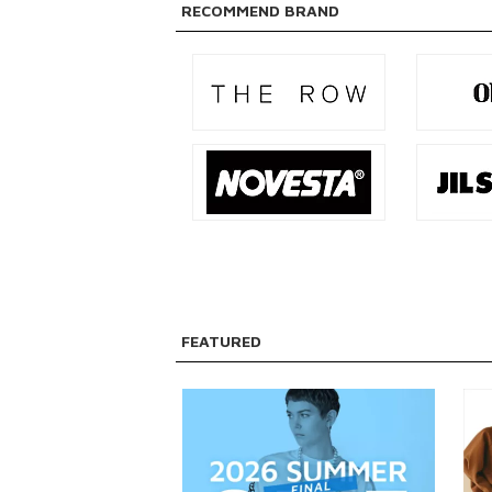
RECOMMEND BRAND
販売タイプ
SALE
予約品
再入荷
ラスト1点
FEATURED