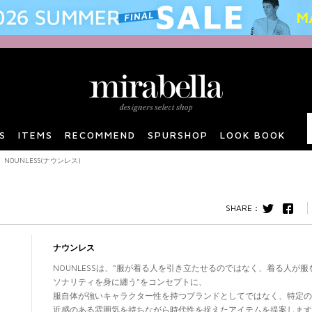
S
ITEMS
RECOMMEND
SPURSHOP
LOOK BOOK
NOUNLESS(ナウンレス)
twitter
F
ナウンレス
NOUNLESSは、“服が着る人を引き立たせるのではなく、着る人が
ソナリティを身に纏う”をコンセプトに、
服自体が強いキャラクター性を持つブランドとしてではなく、特定
近感のある雰囲気を持ちながら時代性を捉えたアイテムを提案します