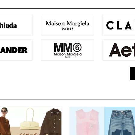
XL～
24.5
¥12,501
フリー
25
¥
25.5
26
26.5
COLOR
27
27.5
28～
絞り込む
キャンセル