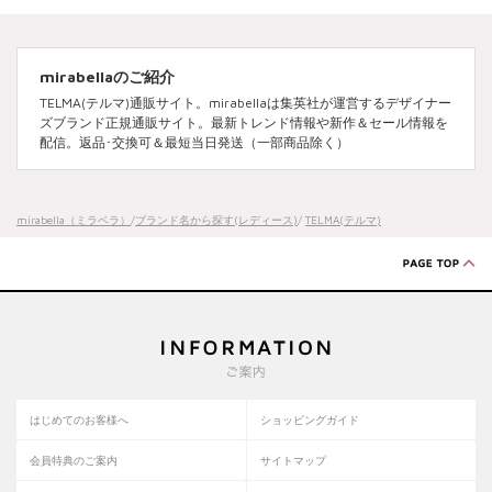
mirabellaのご紹介
TELMA(テルマ)通販サイト。mirabellaは集英社が運営するデザイナー
ズブランド正規通販サイト。最新トレンド情報や新作＆セール情報を
配信。返品･交換可＆最短当日発送（一部商品除く）
mirabella（ミラベラ）
/
ブランド名から探す(レディース)
/
TELMA(テルマ)
はじめてのお客様へ
ショッピングガイド
会員特典のご案内
サイトマップ