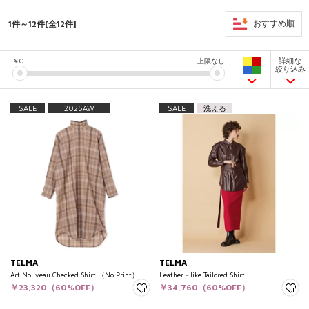
1件～12件[全12件]
おすすめ順
詳細な
￥
0
上限なし
絞り込み
SALE
2025AW
SALE
洗える
TELMA
TELMA
Art Nouveau Checked Shirt （No Print）
Leather－like Tailored Shirt
￥23,320（60%OFF）
￥34,760（60%OFF）