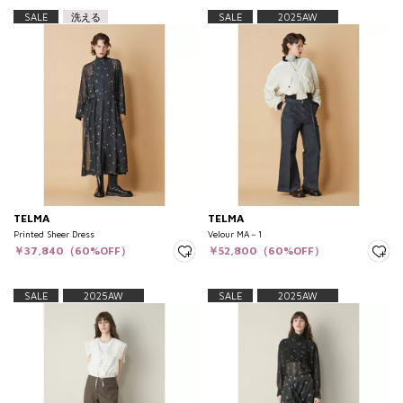
SALE
洗える
SALE
2025AW
TELMA
TELMA
Printed Sheer Dress
Velour MA－1
￥37,840（60%OFF）
￥52,800（60%OFF）
SALE
2025AW
SALE
2025AW