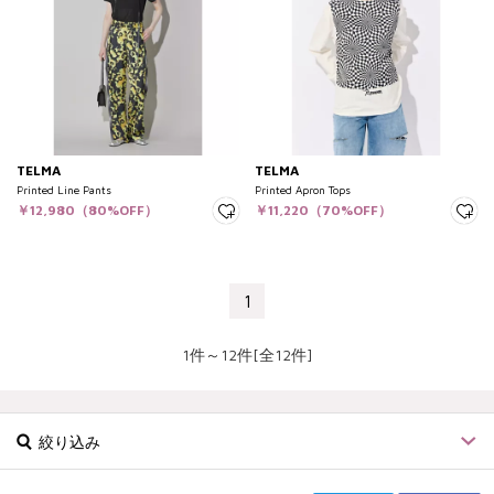
TELMA
TELMA
Printed Line Pants
Printed Apron Tops
￥12,980（80%OFF）
￥11,220（70%OFF）
1
1件～12件[全12件]
絞り込み