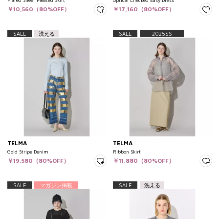
Flared Sheer Pleated Skirt
Optical Checked Easy Dress
￥10,560（80%OFF）
￥17,160（80%OFF）
SALE
洗える
SALE
2025SS
TELMA
TELMA
Gold Stripe Denim
Ribbon Skirt
￥19,580（80%OFF）
￥11,880（80%OFF）
SALE
マガジン掲載
SALE
洗える