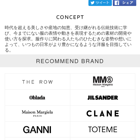
twi
時代を超える美しさや産地の知恵、受け継がれる伝統技術に学
ブランド
TELMA
び、今までにない服の表情や動きを表現するための素材の開発や
使い⽅を探求。服作りに関わる人たちのひたむきな姿勢や想いに
よって、いつもの⽇常がより豊かになるような洋服を目指してい
カテゴリ
る。
サイズ
RECOMMEND BRAND
価格
円～
円
表示オプション
全て
通常商品