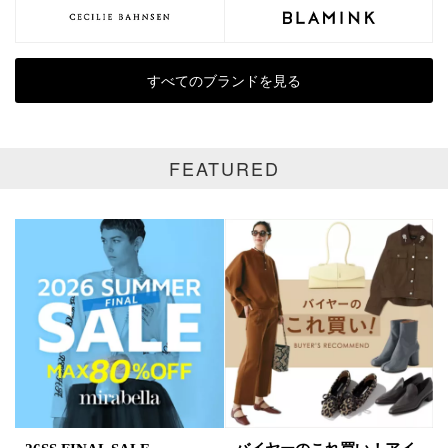
SALE商品
予約品
再入荷
新着
すべてのブランドを見る
ラスト1
受注生産
在庫あり
FEATURED
カラー
ホワイト
ブラック
グレー
ベージュ
ブラウン
オレンジ
イエロー
レッド
ピンク
パープル
グリーン
ブルー
ゴールド
シルバー
マルチ