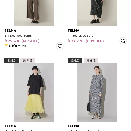
TELMA
TELMA
Silk Nep Wool Pants
Printed Drape Skirt
￥25,520（60%OFF）
￥27,720（60%OFF）
レビュー（1）
SALE
洗える
SALE
洗える
TELMA
TELMA