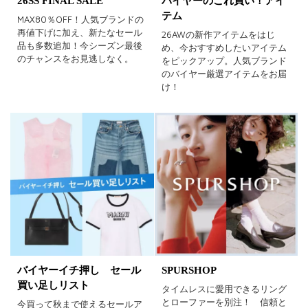
26SS FINAL SALE
バイヤーのこれ買い！アイ
テム
MAX80％OFF！人気ブランドの
再値下げに加え、新たなセール
26AWの新作アイテムをはじ
品も多数追加！今シーズン最後
め、今おすすめしたいアイテム
のチャンスをお見逃しなく。
をピックアップ。人気ブランド
のバイヤー厳選アイテムをお届
け！
バイヤーイチ押し セール
SPURSHOP
買い足しリスト
タイムレスに愛用できるリング
とローファーを別注！ 信頼と
今買って秋まで使えるセールア