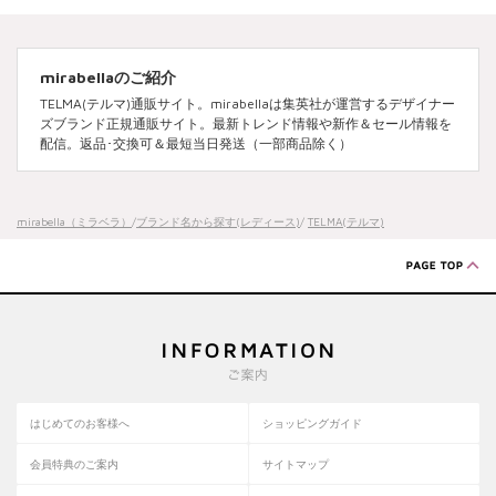
mirabellaのご紹介
TELMA(テルマ)通販サイト。mirabellaは集英社が運営するデザイナー
ズブランド正規通販サイト。最新トレンド情報や新作＆セール情報を
配信。返品･交換可＆最短当日発送（一部商品除く）
mirabella（ミラベラ）
/
ブランド名から探す(レディース)
/
TELMA(テルマ)
はじめてのお客様へ
ショッピングガイド
会員特典のご案内
サイトマップ