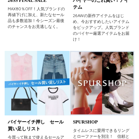
26SS FINAL SALE
バイヤーのこれ買い！アイ
テム
MAX80％OFF！人気ブランドの
再値下げに加え、新たなセール
26AWの新作アイテムをはじ
品も多数追加！今シーズン最後
め、今おすすめしたいアイテム
のチャンスをお見逃しなく。
をピックアップ。人気ブランド
のバイヤー厳選アイテムをお届
け！
バイヤーイチ押し セール
SPURSHOP
買い足しリスト
タイムレスに愛用できるリング
とローファーを別注！ 信頼と
今買って秋まで使えるセールア