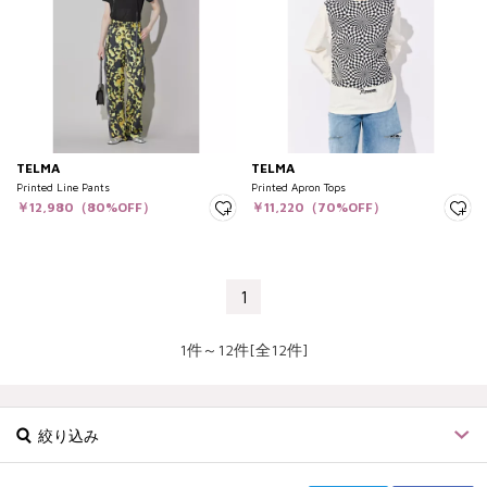
TELMA
TELMA
Printed Line Pants
Printed Apron Tops
￥12,980（80%OFF）
￥11,220（70%OFF）
1
1件～12件[全12件]
絞り込み