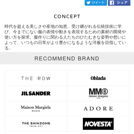
twi
時代を超える美しさや産地の知恵、受け継がれる伝統技術に学
ブランド
TELMA
び、今までにない服の表情や動きを表現するための素材の開発や
使い⽅を探求。服作りに関わる人たちのひたむきな姿勢や想いに
よって、いつもの⽇常がより豊かになるような洋服を目指してい
カテゴリ
る。
サイズ
RECOMMEND BRAND
価格
円～
円
表示オプション
全て
通常商品