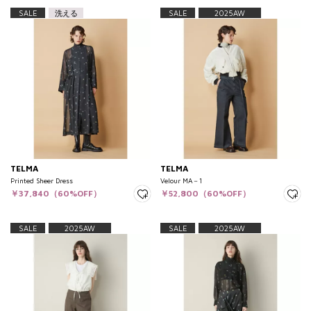
SALE
洗える
SALE
2025AW
TELMA
TELMA
Printed Sheer Dress
Velour MA－1
￥37,840（60%OFF）
￥52,800（60%OFF）
SALE
2025AW
SALE
2025AW