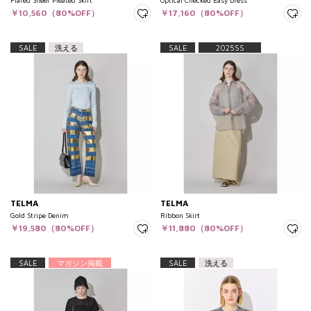
Flared Sheer Pleated Skirt
Optical Checked Easy Dress
￥10,560（80%OFF）
￥17,160（80%OFF）
SALE
洗える
SALE
2025SS
TELMA
TELMA
Gold Stripe Denim
Ribbon Skirt
￥19,580（80%OFF）
￥11,880（80%OFF）
SALE
マガジン掲載
SALE
洗える