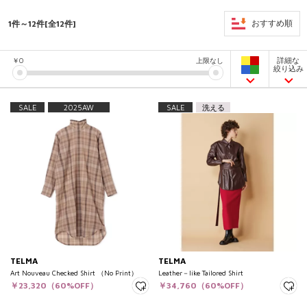
1件～12件[全12件]
おすすめ順
詳細な
￥
0
上限なし
絞り込み
SALE
2025AW
SALE
洗える
TELMA
TELMA
Art Nouveau Checked Shirt （No Print）
Leather－like Tailored Shirt
￥23,320（60%OFF）
￥34,760（60%OFF）