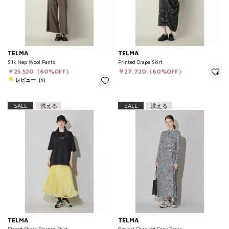
TELMA
TELMA
Silk Nep Wool Pants
Printed Drape Skirt
￥25,520（60%OFF）
￥27,720（60%OFF）
レビュー（1）
SALE
洗える
SALE
洗える
TELMA
TELMA