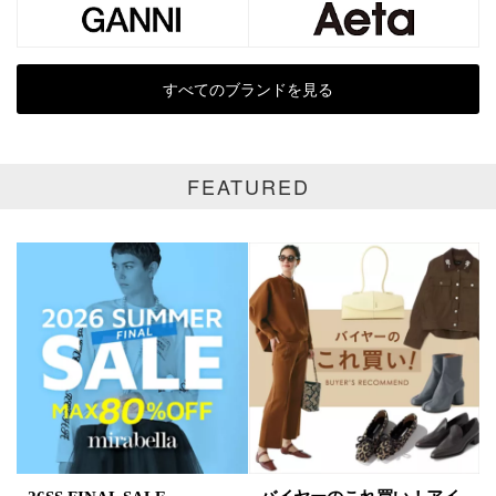
SALE商品
予約品
再入荷
新着
すべてのブランドを見る
ラスト1
受注生産
在庫あり
FEATURED
カラー
ホワイト
ブラック
グレー
ベージュ
ブラウン
オレンジ
イエロー
レッド
ピンク
パープル
グリーン
ブルー
ゴールド
シルバー
マルチ