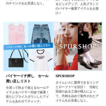
パープル
グリーン
ブルー
のチャンスをお見逃しなく。
をピックアップ。人気ブランド
のバイヤー厳選アイテムをお届
ゴールド
シルバー
マルチ
け！
バイヤーイチ押し セール
SPURSHOP
買い足しリスト
タイムレスに愛用できるリング
とローファーを別注！ 信頼と
今買って秋まで使えるセールア
実績のある工場や職人によっ
イテムをバイヤー目線で厳選！
て、丹精を込めて製作されたア
新たにプライスダウンしたアイ
イテムをお見逃しなく。
テムもあわせてチェック。