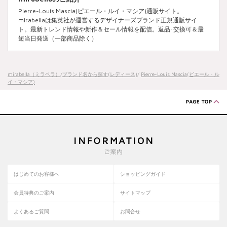
Pierre-Louis Mascia(ピエール・ルイ・マシア)通販サイト。
mirabellaは集英社が運営するデザイナーズブランド正規通販サイ
ト。最新トレンド情報や新作＆セール情報を配信。返品･交換可＆最
短当日発送（一部商品除く）
mirabella（ミラベラ）
/
ブランド名から探す(レディース)
/
Pierre-Louis Mascia(ピエール・ル
イ・マシア)
はじめてのお客様へ
ショッピングガイド
会員特典のご案内
サイトマップ
よくあるご質問
お問合せ