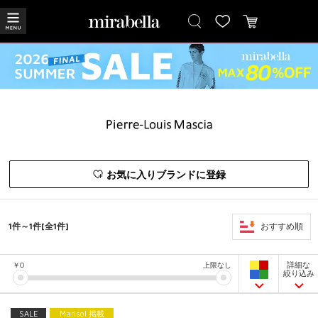
お気に入りブランドに登録
1件～1件[全1件]
おすすめ順
詳細な
￥
0
上限なし
絞り込み
SALE
Marisol 掲載