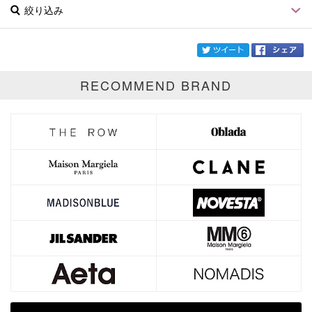
絞り込み
twi
RECOMMEND BRAND
ブランド
Pierre-Louis Mascia
カテゴリ
サイズ
価格
円～
円
表示オプション