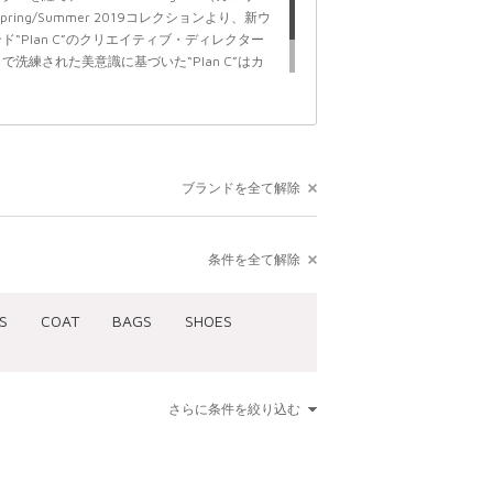
ing/Summer 2019コレクションより、新ウ
“Plan C”のクリエイティブ・ディレクター
洗練された美意識に基づいた“Plan C”はカ
し、モダンなワードローブを通して自己表現し
トにしている。
ブランドを全て解除
条件を全て解除
S
COAT
BAGS
SHOES
さらに条件を絞り込む