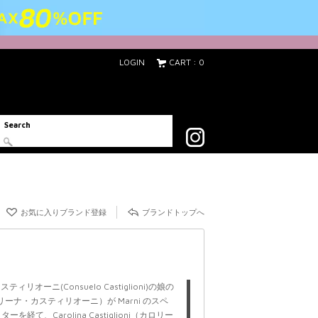
LOGIN
CART : 0
Search
acebook
お気に入りブランド登録
ブランドトップへ
ィリオーニ(Consuelo Castiglioni)の娘の
ni （カロリーナ・カスティリオーニ）が Marni のスペ
て、Carolina Castiglioni（カロリー