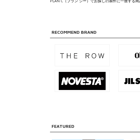
PLAN C（プラン シー）でお探しの条件に一致する
を含む
を除く
RECOMMEND BRAND
販売タイプ
SALE
予約品
再入荷
ラスト1点
FEATURED