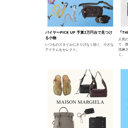
バイヤーPICK UP 予算2万円台で見つけ
『TH
る小物
人気の
て、新
いつものスタイルにさりげなく効く、小さな
洗練
アイテムをセレクト。
く。