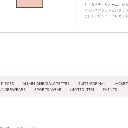
ナ・カスティリオーニ）が Spr
ィメンズファッションブランド
としてデビュー。エレガントで
ロリーナのビジョンを投影
たいと願う女性をターゲッ
 PIECES
ALL-IN‐ONE/SALOPETTES
SUITS/FORMAL
JACKET
UNDERWEARS
SPORTS WEAR
LIMITED ITEM
EVENTS
SIZE(CLOTHING)
SIZE(SHOES)
PRICE