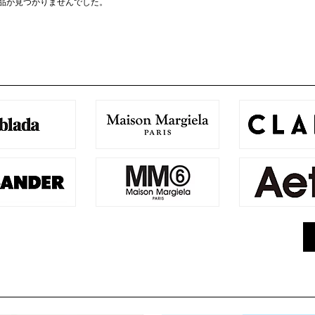
商品が見つかりませんでした。
～XS
～22.5
～ ¥3,0
S
23
¥3,001 
M
23.5
¥5,001 
L
24
¥7,001 
XL～
24.5
¥12,501
フリー
25
¥
25.5
26
26.5
COLOR
27
27.5
28～
絞り込む
キャンセル