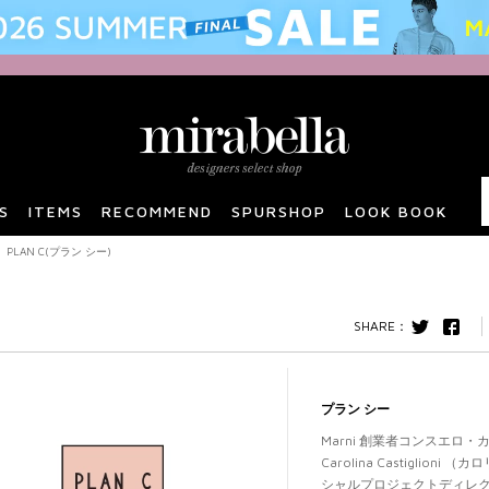
S
ITEMS
RECOMMEND
SPURSHOP
LOOK BOOK
PLAN C(プラン シー)
twitter
F
プラン シー
Marni 創業者コンスエロ・カステ
Carolina Castiglio
シャルプロジェクトディレクターを経