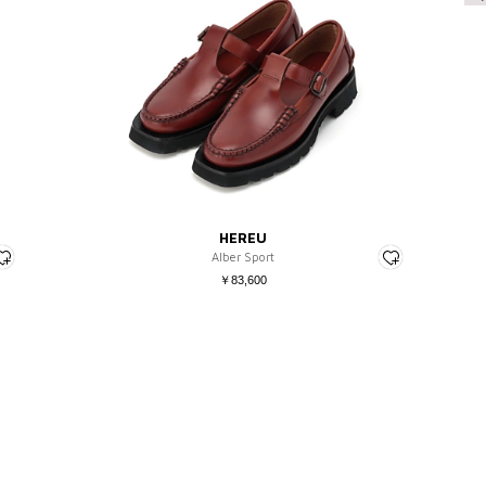
～XS
～22.5
～ ¥3,0
S
23
¥3,001 
M
23.5
¥5,001 
L
24
¥7,001 
XL～
24.5
¥12,501
フリー
25
¥
25.5
26
26.5
COLOR
27
HEREU
27.5
Alber Sport
￥83,600
28～
絞り込む
キャンセル