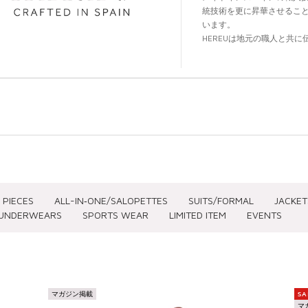
統技術を更に昇華させるこ
います。
HEREUは地元の職人と共
域の遺産としてずっと発信
 PIECES
ALL-IN‐ONE/SALOPETTES
SUITS/FORMAL
JACKET
UNDERWEARS
SPORTS WEAR
LIMITED ITEM
EVENTS
SIZE(CLOTHING)
SIZE(SHOES)
PRICE
マガジン掲載
SA
マ