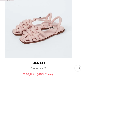
00
¥15,001 ～ ¥20,000
～ ¥5,000
¥20,001 ～ ¥30,000
～ ¥7,000
¥30,001 ～ ¥50,000
～ ¥12,500
¥50,001 ～
 ～ ¥15,000
～
HEREU
Cabersa 2
￥44,880（40％OFF）