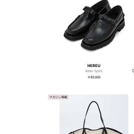
を含む
を除く
販売タイプ
SALE
予約品
再入荷
ラスト1点
HEREU
Alber Sport
￥83,600
マガジン掲載