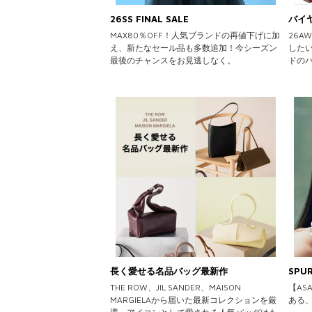
26SS FINAL SALE
バイ
MAX80％OFF！人気ブランドの再値下げに加
26
え、新たなセール品も多数追加！今シーズン
した
最後のチャンスをお見逃しなく。
ドの
長く愛せる名品バッグ最新作
SPU
THE ROW、JIL SANDER、MAISON
【AS
MARGIELAから届いた最新コレクションを厳
ある、