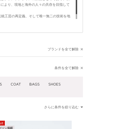
とにより、現地と海外の人々の共存を目指して
に伝統工芸の再定義、そして唯一無二の技術を地
していきたいと考えています。
ブランドを全て解除
条件を全て解除
S
COAT
BAGS
SHOES
さらに条件を絞り込む
LE
ガジン掲載