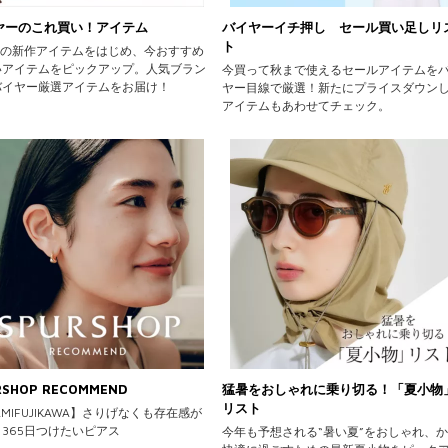
ヤーのこれ買い！アイテム
バイヤーイチ押し セール買い足しリ
ト
AWの新作アイテムをはじめ、今おすすめ
いアイテムをピックアップ。人気ブラン
今買って秋まで使えるセールアイテムを
バイヤー厳選アイテムをお届け！
ヤー目線で厳選！新たにプライスダウン
アイテムもあわせてチェック。
RSHOP RECOMMEND
猛暑をおしゃれに乗り切る！「夏小物
リスト
AMIFUJIKAWA】さりげなくも存在感が
365日つけたいピアス
今年も予想される“暑い夏”をおしゃれ、