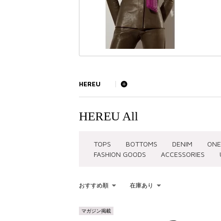
HEREU
HEREU All
TOPS
BOTTOMS
DENIM
ONE
FASHION GOODS
ACCESSORIES
おすすめ順
在庫あり
KEYWORD
マガジン掲載