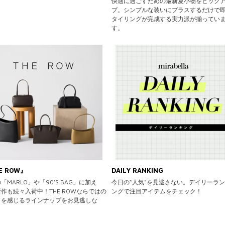
快適に過ごすための最新夏小物をピック
プ。シンプルな装いにプラスするだけで
タイリングが完成する実力派が揃ってい
す。
E ROW』
DAILY RANKING
「MARLO」や「90'S BAG」に加え
今日の“人気”を見逃さない。デイリーラ
作も続々入荷中！THE ROWならではの
ングで注目アイテムをチェック！
さを感じるラインナップをお見逃しな