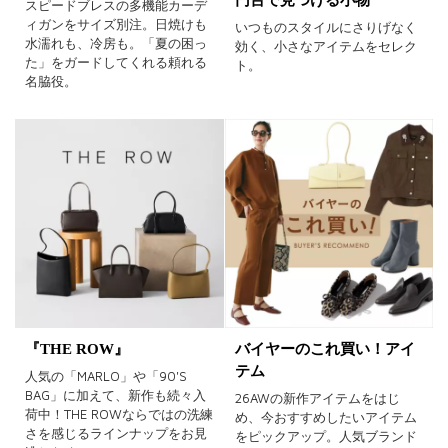
円台で見つける小物
スピードブレスの多機能カーデ
ィガンをサイズ別注。日焼けも
いつものスタイルにさりげなく
水濡れも、冷房も。「夏の困っ
効く、小さなアイテムをセレク
た」をガードしてくれる頼れる
ト。
名脇役。
『THE ROW』
バイヤーのこれ買い！アイ
テム
人気の「MARLO」や「90'S
BAG」に加えて、新作も続々入
26AWの新作アイテムをはじ
荷中！THE ROWならではの洗練
め、今おすすめしたいアイテム
さを感じるラインナップをお見
をピックアップ。人気ブランド