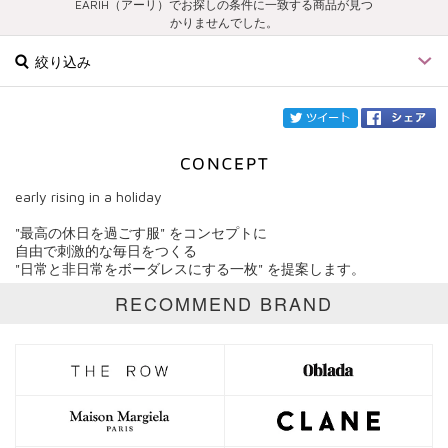
EARIH（アーリ）でお探しの条件に一致する商品が見つ
かりませんでした。
絞り込み
twi
early rising in a holiday
ブランド
EARIH
"最高の休日を過ごす服" をコンセプトに
自由で刺激的な毎日をつくる
カテゴリ
"日常と非日常をボーダレスにする一枚" を提案します。
サイズ
RECOMMEND BRAND
価格
円～
円