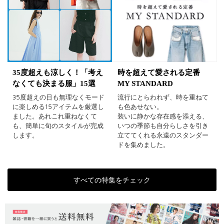
35度超えも涼しく！「考え
時を超えて愛される定番
なくても決まる服」15選
MY STANDARD
35度超えの日も無理なくモード
流行にとらわれず、時を重ねて
に楽しめる15アイテムを厳選し
も色あせない。
ました。あれこれ重ねなくて
装いに静かな存在感を添える、
も、簡単に旬のスタイルが完成
いつの季節も自分らしさを引き
します。
立ててくれる永遠のスタンダー
ドを集めました。
すべての特集をチェック