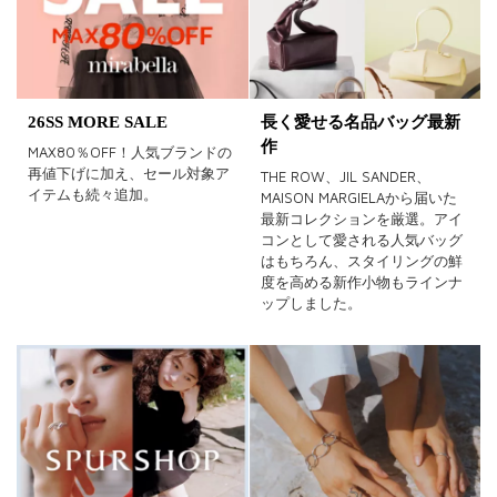
イエロー
レッド
ピンク
パープル
グリーン
ブルー
ゴールド
シルバー
マルチ
26SS MORE SALE
長く愛せる名品バッグ最新
作
MAX80％OFF！人気ブランドの
再値下げに加え、セール対象ア
THE ROW、JIL SANDER、
イテムも続々追加。
MAISON MARGIELAから届いた
最新コレクションを厳選。アイ
コンとして愛される人気バッグ
はもちろん、スタイリングの鮮
度を高める新作小物もラインナ
ップしました。