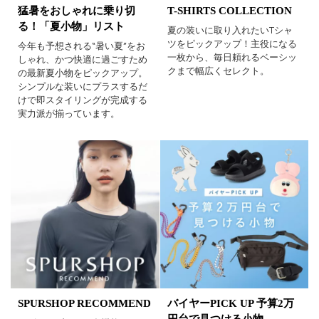
猛暑をおしゃれに乗り切
T-SHIRTS COLLECTION
る！「夏小物」リスト
夏の装いに取り入れたいTシャ
ツをピックアップ！主役になる
今年も予想される“暑い夏”をお
一枚から、毎日頼れるベーシッ
しゃれ、かつ快適に過ごすため
クまで幅広くセレクト。
の最新夏小物をピックアップ。
シンプルな装いにプラスするだ
けで即スタイリングが完成する
実力派が揃っています。
SPURSHOP RECOMMEND
バイヤーPICK UP 予算2万