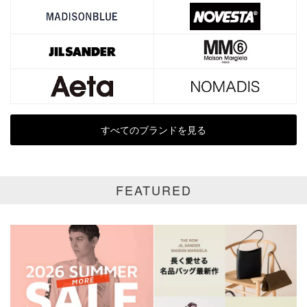
表示オプション
全て
通常商品
SALE商品
予約品
再入荷
新着
すべてのブランドを見る
ラスト1
受注生産
在庫あり
FEATURED
カラー
ホワイト
ブラック
グレー
ベージュ
ブラウン
オレンジ