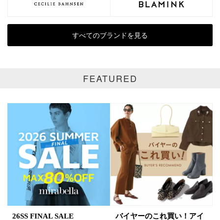
表示オプション
すべてのブランドを見る
全て
通常商品
SALE商品
予約品
FEATURED
再入荷
新着
ラスト1
受注生産
在庫あり
カラー
ホワイト
ブラック
グレー
ベージュ
ブラウン
オレンジ
26SS FINAL SALE
バイヤーのこれ買い！アイ