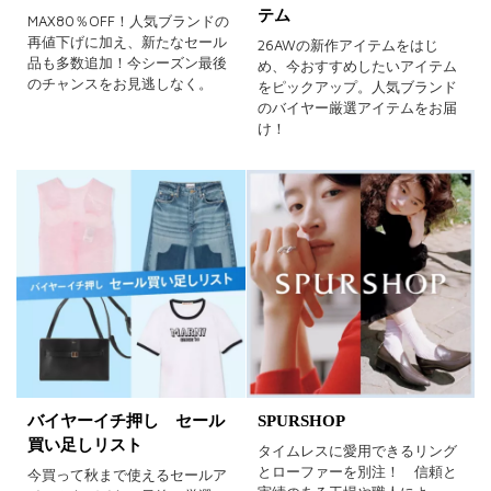
テム
MAX80％OFF！人気ブランドの
イエロー
レッド
ピンク
再値下げに加え、新たなセール
26AWの新作アイテムをはじ
品も多数追加！今シーズン最後
め、今おすすめしたいアイテム
パープル
グリーン
ブルー
のチャンスをお見逃しなく。
をピックアップ。人気ブランド
のバイヤー厳選アイテムをお届
ゴールド
シルバー
マルチ
け！
バイヤーイチ押し セール
SPURSHOP
買い足しリスト
タイムレスに愛用できるリング
とローファーを別注！ 信頼と
今買って秋まで使えるセールア