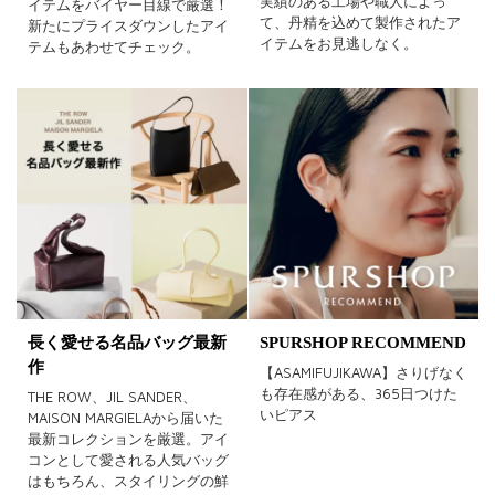
実績のある工場や職人によっ
イテムをバイヤー目線で厳選！
て、丹精を込めて製作されたア
新たにプライスダウンしたアイ
イテムをお見逃しなく。
テムもあわせてチェック。
長く愛せる名品バッグ最新
SPURSHOP RECOMMEND
作
【ASAMIFUJIKAWA】さりげなく
も存在感がある、365日つけた
THE ROW、JIL SANDER、
いピアス
MAISON MARGIELAから届いた
最新コレクションを厳選。アイ
コンとして愛される人気バッグ
はもちろん、スタイリングの鮮