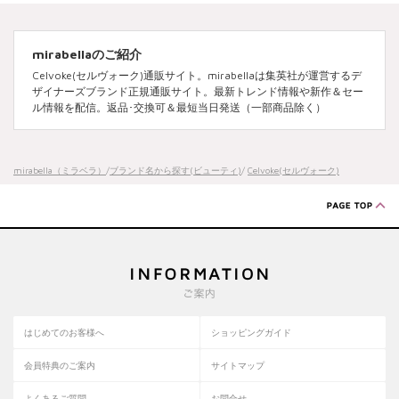
mirabellaのご紹介
Celvoke(セルヴォーク)通販サイト。mirabellaは集英社が運営するデ
ザイナーズブランド正規通販サイト。最新トレンド情報や新作＆セー
ル情報を配信。返品･交換可＆最短当日発送（一部商品除く）
mirabella（ミラベラ）
/
ブランド名から探す(ビューティ)
/
Celvoke(セルヴォーク)
はじめてのお客様へ
ショッピングガイド
会員特典のご案内
サイトマップ
よくあるご質問
お問合せ