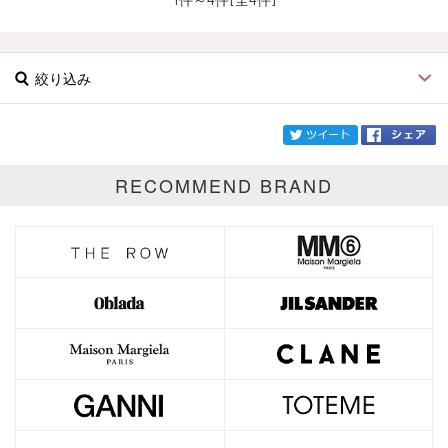
絞り込み
twi
RECOMMEND BRAND
ブランド
Celvoke
カテゴリ
サイズ
価格
円～
円