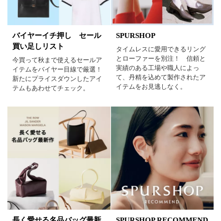
バイヤーイチ押し セール
SPURSHOP
買い足しリスト
タイムレスに愛用できるリング
とローファーを別注！ 信頼と
今買って秋まで使えるセールア
実績のある工場や職人によっ
イテムをバイヤー目線で厳選！
て、丹精を込めて製作されたア
新たにプライスダウンしたアイ
イテムをお見逃しなく。
テムもあわせてチェック。
長く愛せる名品バッグ最新
SPURSHOP RECOMMEND