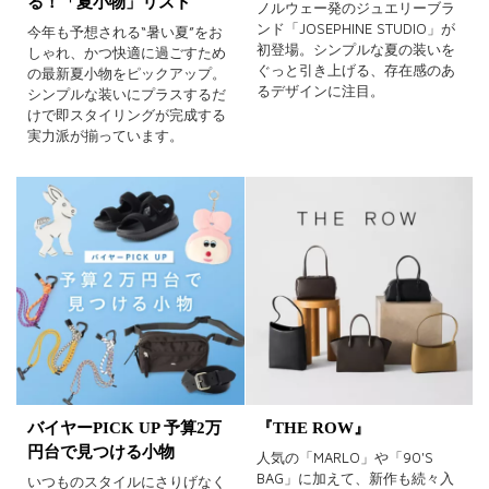
る！「夏小物」リスト
ノルウェー発のジュエリーブラ
ンド「JOSEPHINE STUDIO」が
今年も予想される“暑い夏”をお
初登場。シンプルな夏の装いを
しゃれ、かつ快適に過ごすため
ぐっと引き上げる、存在感のあ
の最新夏小物をピックアップ。
るデザインに注目。
シンプルな装いにプラスするだ
けで即スタイリングが完成する
実力派が揃っています。
バイヤーPICK UP 予算2万
『THE ROW』
円台で見つける小物
人気の「MARLO」や「90'S
BAG」に加えて、新作も続々入
いつものスタイルにさりげなく