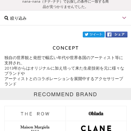
nana-nana（ナナ-ナナ）でお探しの条件に一致する商
品が見つかりませんでした。
絞り込み
twi
独自の世界観と発想で幅広い年代や世界各国のアーティスト等に
ブランド
nana-nana
支持され、
2013年からはオリジナルに加え培って来た生産技術を元に様々な
ブランドや
カテゴリ
アーティストとのコラボレーションを展開中するアクセサリーブ
ランド
サイズ
RECOMMEND BRAND
価格
円～
円