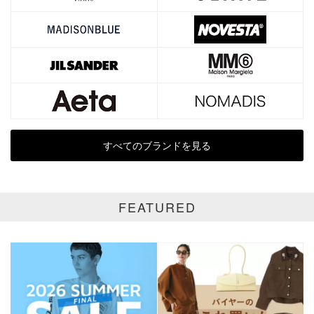
表示オプション
全て
通常商品
SALE商品
予約品
再入荷
新着
ラスト1
受注生産
すべてのブランドを見る
在庫あり
FEATURED
カラー
ホワイト
ブラック
グレー
ベージュ
ブラウン
オレンジ