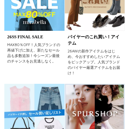
イエロー
レッド
ピンク
パープル
グリーン
ブルー
ゴールド
シルバー
マルチ
26SS FINAL SALE
バイヤーのこれ買い！アイ
テム
MAX80％OFF！人気ブランドの
再値下げに加え、新たなセール
26AWの新作アイテムをはじ
品も多数追加！今シーズン最後
め、今おすすめしたいアイテム
のチャンスをお見逃しなく。
をピックアップ。人気ブランド
のバイヤー厳選アイテムをお届
け！