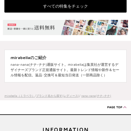
すべての特集をチェック
mirabellaのご紹介
nana-nana(ナナ-ナナ)通販サイト。mirabellaは集英社が運営するデ
ザイナーズブランド正規通販サイト。最新トレンド情報や新作＆セー
ル情報を配信。返品･交換可＆最短当日発送（一部商品除く）
mirabella（ミラベラ）
/
ブランド名から探す(レディース)
/
nana-nana(ナナ-ナナ)