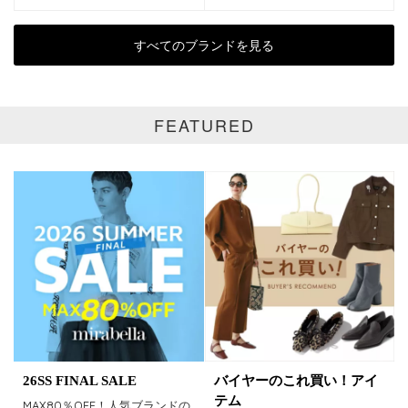
再入荷
新着
すべてのブランドを見る
ラスト1
受注生産
在庫あり
FEATURED
カラー
ホワイト
ブラック
グレー
ベージュ
ブラウン
オレンジ
イエロー
レッド
ピンク
パープル
グリーン
ブルー
ゴールド
シルバー
マルチ
26SS FINAL SALE
バイヤーのこれ買い！アイ
テム
MAX80％OFF！人気ブランドの