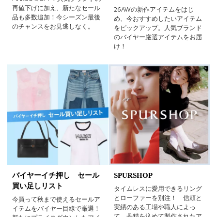
再値下げに加え、新たなセール
26AWの新作アイテムをはじ
品も多数追加！今シーズン最後
め、今おすすめしたいアイテム
のチャンスをお見逃しなく。
をピックアップ。人気ブランド
のバイヤー厳選アイテムをお届
け！
バイヤーイチ押し セール
SPURSHOP
買い足しリスト
タイムレスに愛用できるリング
とローファーを別注！ 信頼と
今買って秋まで使えるセールア
実績のある工場や職人によっ
イテムをバイヤー目線で厳選！
て、丹精を込めて製作されたア