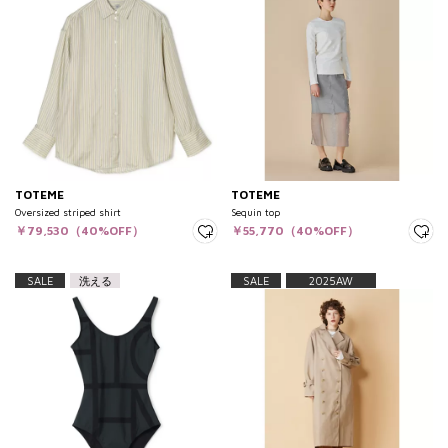
TOTEME
TOTEME
Oversized striped shirt
Sequin top
￥79,530（40%OFF）
￥55,770（40%OFF）
SALE
洗える
SALE
2025AW