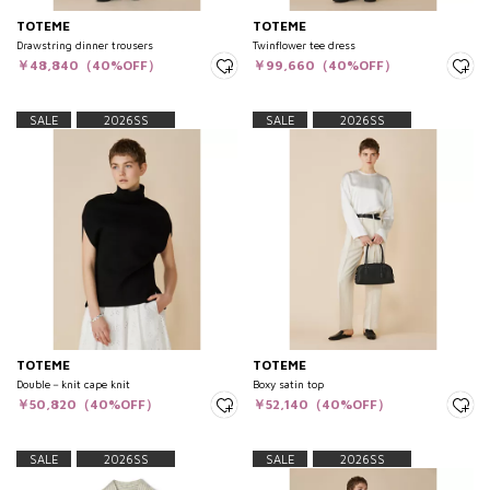
TOTEME
TOTEME
Drawstring dinner trousers
Twinflower tee dress
￥48,840（40%OFF）
￥99,660（40%OFF）
SALE
2026SS
SALE
2026SS
TOTEME
TOTEME
Double－knit cape knit
Boxy satin top
￥50,820（40%OFF）
￥52,140（40%OFF）
SALE
2026SS
SALE
2026SS