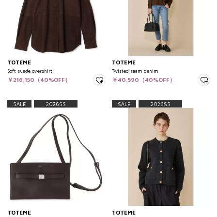
TOTEME
TOTEME
Soft suede overshirt
Twisted seam denim
￥216,150（40%OFF）
￥40,590（40%OFF）
SALE
2026SS
SALE
2026SS
TOTEME
TOTEME