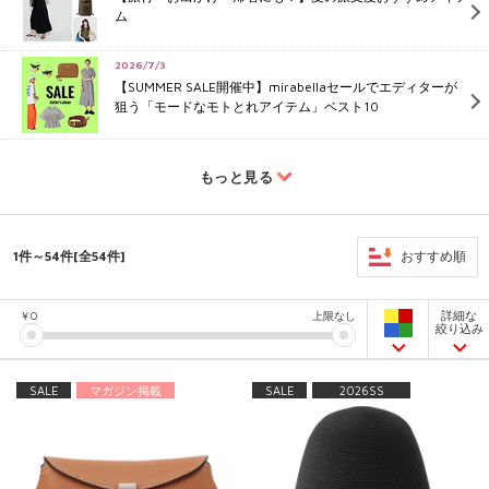
ム
2026/7/3
【SUMMER SALE開催中】mirabellaセールでエディターが
狙う「モードなモトとれアイテム」ベスト10
もっと見る
1件～54件[全54件]
おすすめ順
詳細な
￥
0
上限なし
絞り込み
SALE
マガジン掲載
SALE
2026SS