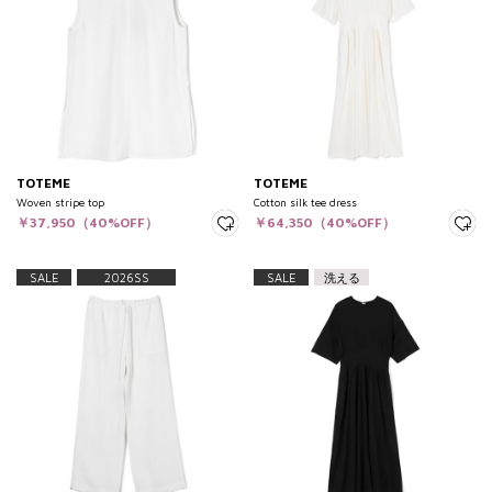
TOTEME
TOTEME
Woven stripe top
Cotton silk tee dress
￥37,950（40%OFF）
￥64,350（40%OFF）
SALE
2026SS
SALE
洗える