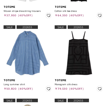
TOTEME
TOTEME
Woven stripe drawstring trousers
Cotton silk tee dress
￥37,950（40%OFF）
￥64,350（40%OFF）
SALE
2026SS
SALE
2026SS
TOTEME
TOTEME
Long summer shirt
Monogram silk dress
￥50,820（40%OFF）
￥79,530（40%OFF）
SALE
2026SS
SALE
2026SS