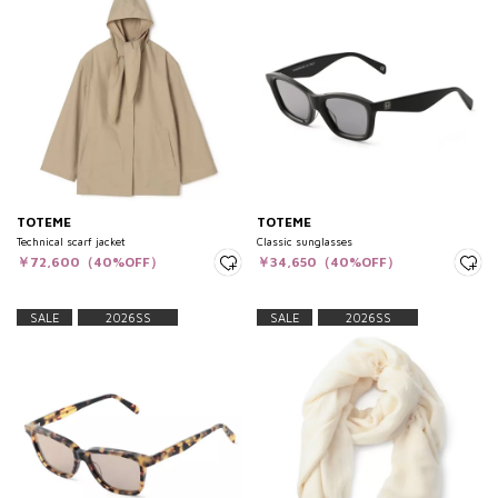
TOTEME
TOTEME
Technical scarf jacket
Classic sunglasses
￥72,600（40%OFF）
￥34,650（40%OFF）
SALE
2026SS
SALE
2026SS