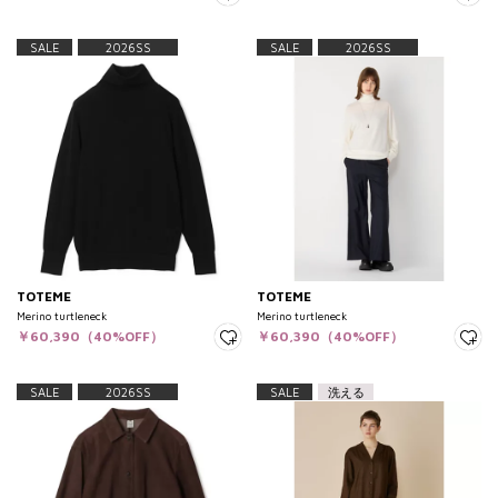
SALE
2026SS
SALE
2026SS
TOTEME
TOTEME
Merino turtleneck
Merino turtleneck
￥60,390（40%OFF）
￥60,390（40%OFF）
SALE
2026SS
SALE
洗える