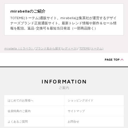
mirabellaのご紹介
TOTEME(トーテム)通販サイト。mirabellaは集英社が運営するデザイ
ナーズブランド正規通販サイト。最新トレンド情報や新作＆セール情
報を配信。返品･交換可＆最短当日発送（一部商品除く）
mirabella（ミラベラ）
/
ブランド名から探す(レディース)
/
TOTEME(トーテム)
はじめてのお客様へ
ショッピングガイド
会員特典のご案内
サイトマップ
よくあるご質問
お問合せ