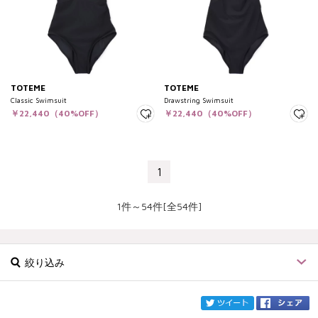
TOTEME
TOTEME
Classic Swimsuit
Drawstring Swimsuit
￥22,440（40%OFF）
￥22,440（40%OFF）
1
1件～54件[全54件]
絞り込み
twi