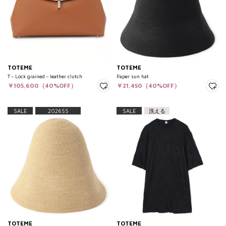
TOTEME
TOTEME
T－Lock grained－leather clutch
Paper sun hat
￥105,600（40%OFF）
￥21,450（40%OFF）
SALE
2026SS
SALE
洗える
TOTEME
TOTEME