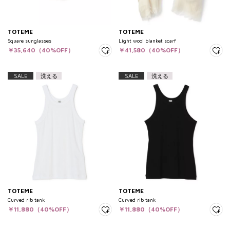
TOTEME
TOTEME
Square sunglasses
Light wool blanket scarf
￥35,640（40%OFF）
￥41,580（40%OFF）
SALE
洗える
SALE
洗える
TOTEME
TOTEME
Curved rib tank
Curved rib tank
￥11,880（40%OFF）
￥11,880（40%OFF）