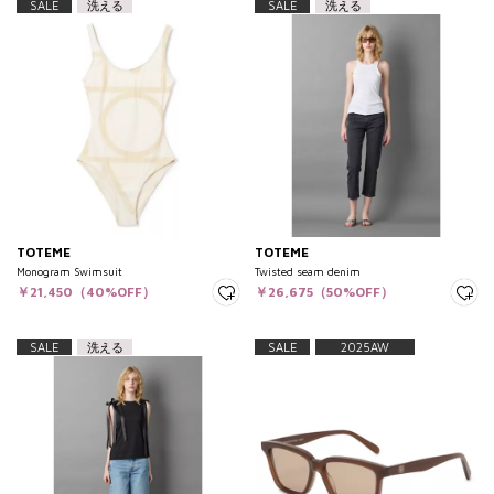
SALE
洗える
SALE
洗える
TOTEME
TOTEME
Monogram Swimsuit
Twisted seam denim
￥21,450（40%OFF）
￥26,675（50%OFF）
SALE
洗える
SALE
2025AW