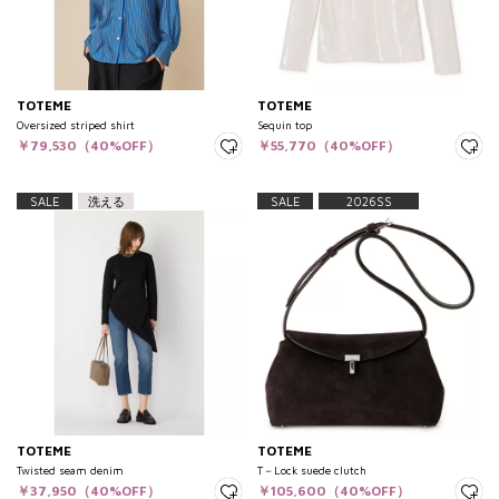
TOTEME
TOTEME
Oversized striped shirt
Sequin top
￥79,530（40%OFF）
￥55,770（40%OFF）
SALE
洗える
SALE
2026SS
TOTEME
TOTEME
Twisted seam denim
T－Lock suede clutch
￥37,950（40%OFF）
￥105,600（40%OFF）