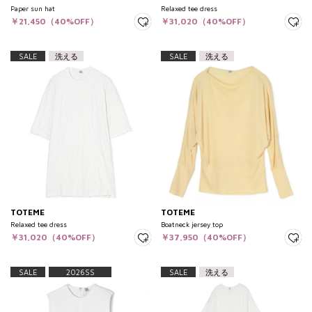
Paper sun hat
Relaxed tee dress
￥21,450（40%OFF）
￥31,020（40%OFF）
SALE
洗える
SALE
洗える
TOTEME
TOTEME
Relaxed tee dress
Boatneck jersey top
￥31,020（40%OFF）
￥37,950（40%OFF）
SALE
2026SS
SALE
洗える