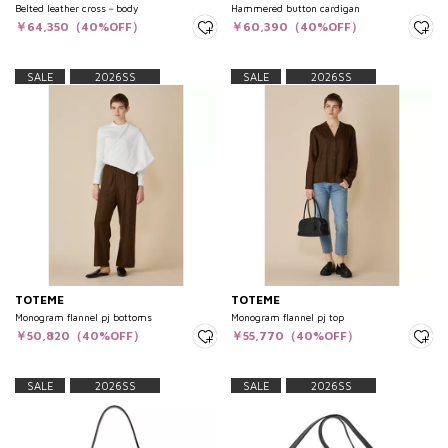
Belted leather cross－body
Hammered button cardigan
￥64,350（40%OFF）
￥60,390（40%OFF）
SALE
2026SS
SALE
2026SS
TOTEME
TOTEME
Monogram flannel pj bottoms
Monogram flannel pj top
￥50,820（40%OFF）
￥55,770（40%OFF）
SALE
2026SS
SALE
2026SS