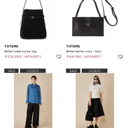
TOTEME
TOTEME
Belted suede bucket bag
Belted leather cross－body
￥129,360（40%OFF）
￥64,350（40%OFF）
SALE
2026SS
SALE
2026SS