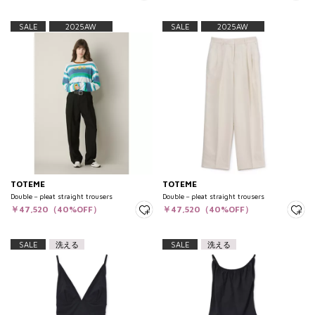
SALE
2025AW
SALE
2025AW
TOTEME
TOTEME
Double－pleat straight trousers
Double－pleat straight trousers
￥47,520（40%OFF）
￥47,520（40%OFF）
SALE
洗える
SALE
洗える