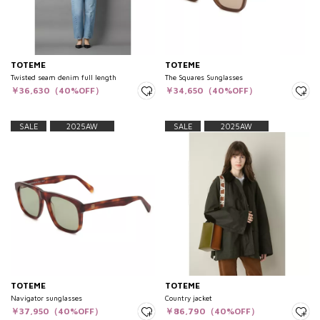
TOTEME
TOTEME
Twisted seam denim full length
The Squares Sunglasses
￥36,630（40%OFF）
￥34,650（40%OFF）
SALE
2025AW
SALE
2025AW
TOTEME
TOTEME
Navigator sunglasses
Country jacket
￥37,950（40%OFF）
￥86,790（40%OFF）