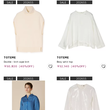
SALE
2026SS
SALE
2026SS
TOTEME
TOTEME
Double－knit cape knit
Boxy satin top
￥50,820（40%OFF）
￥52,140（40%OFF）
SALE
2026SS
SALE
2026SS