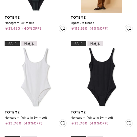
TOTEME
TOTEME
Monogram Swimsuit
Signature trench
￥21,450（40%OFF）
￥112,530（40%OFF）
SALE
洗える
SALE
洗える
TOTEME
TOTEME
Monogram Pointelle Swimsuit
Monogram Pointelle Swimsuit
￥23,760（40%OFF）
￥23,760（40%OFF）