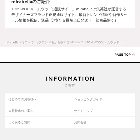
mirabellaのご紹介
TOM WOOD(トムウッド)通販サイト。mirabellaは集英社が運営する
デザイナーズブランド正規通販サイト。最新トレンド情報や新作＆セ
ール情報を配信。返品･交換可＆最短当日発送（一部商品除く）
mirabella（ミラベラ）
/
ブランド名から探す(レディース)
/
TOM WOOD(トムウッド)
はじめてのお客様へ
ショッピングガイド
会員特典のご案内
サイトマップ
よくあるご質問
お問合せ