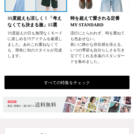
35度超えも涼しく！「考え
時を超えて愛される定番
なくても決まる服」15選
MY STANDARD
35度超えの日も無理なくモード
流行にとらわれず、時を重ねて
に楽しめる15アイテムを厳選し
も色あせない。
ました。あれこれ重ねなくて
装いに静かな存在感を添える、
も、簡単に旬のスタイルが完成
いつの季節も自分らしさを引き
します。
立ててくれる永遠のスタンダー
ドを集めました。
すべての特集をチェック