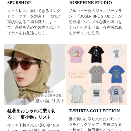
SPURSHOP
JOSEPHINE STUDIO
タイムレスに愛用できるリング
ノルウェー発のジュエリーブラ
とローファーを別注！ 信頼と
ンド「JOSEPHINE STUDIO」が
実績のある工場や職人によっ
初登場。シンプルな夏の装いを
て、丹精を込めて製作されたア
ぐっと引き上げる、存在感のあ
イテムをお見逃しなく。
るデザインに注目。
猛暑をおしゃれに乗り切
T-SHIRTS COLLECTION
る！「夏小物」リスト
夏の装いに取り入れたいTシャ
ツをピックアップ！主役になる
今年も予想される“暑い夏”をお
一枚から、毎日頼れるベーシッ
しゃれ、かつ快適に過ごすため