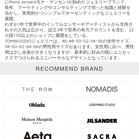
にMona Jensen(モナ・ヤンセン)が始めたジュエリーブランド。
長年、マーケティングやコンサルティングで培った知識と経験を
活かし、実用的かつシンプルでオーセンティックなジュエリーを
カテゴリ
展開。
わずか1年で世界中のインフルエンサーやアーティストから支持さ
サイズ
れその人気は広がり、設立3年で世界の有力アカウントを含む、22
カ国170以上のショップに展開をしている。
TOMWOODのジュエリーは、46-48-50-52-54-56の女性サイズ、
価格
58-60-62-64-66の男性用サイズがあります。女性用に比べ、男性
用は少し全体が大きくなりますが、基本的に好みの指にユニセッ
円～
円
クスでつけられるユニバーサルなデザインとなっています。
RECOMMEND BRAND
表示オプション
全て
通常商品
SALE商品
予約品
再入荷
新着
ラスト1
受注生産