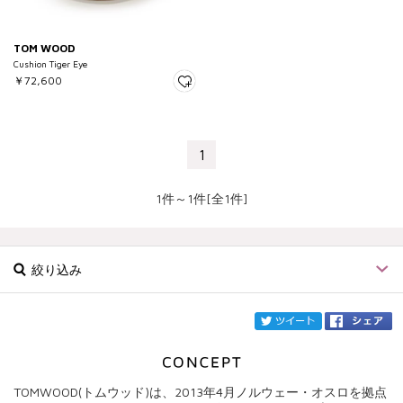
TOM WOOD
Cushion Tiger Eye
￥72,600
1
1件～1件[全1件]
絞り込み
twi
TOMWOOD(トムウッド)は、2013年4月ノルウェー・オスロを拠点
ブランド
TOM WOOD