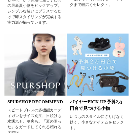
クまで幅広くセレクト。
の最新夏小物をピックアップ。
シンプルな装いにプラスするだ
けで即スタイリングが完成する
実力派が揃っています。
SPURSHOP RECOMMEND
バイヤーPICK UP 予算2万
円台で見つける小物
スピードブレスの多機能カーデ
ィガンをサイズ別注。日焼けも
いつものスタイルにさりげなく
水濡れも、冷房も。「夏の困っ
効く、小さなアイテムをセレク
た」をガードしてくれる頼れる
ト。
名脇役。