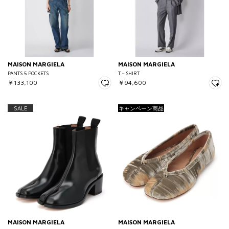
MAISON MARGIELA
MAISON MARGIELA
PANTS 5 POCKETS
T－SHIRT
￥133,100
￥94,600
SALE
キャンペーン商品
MAISON MARGIELA
MAISON MARGIELA