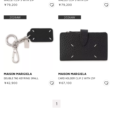
WALLET CLIP 3 WITH ZIP
WALLET CLIP 3 WITH ZIP
￥79,200
￥79,200
2026AW
2026AW
MAISON MARGIELA
MAISON MARGIELA
DOUBLE TAG KEYRING SMALL
CARD HOLDER CLIP 2 WITH ZIP
￥42,900
￥67,100
1