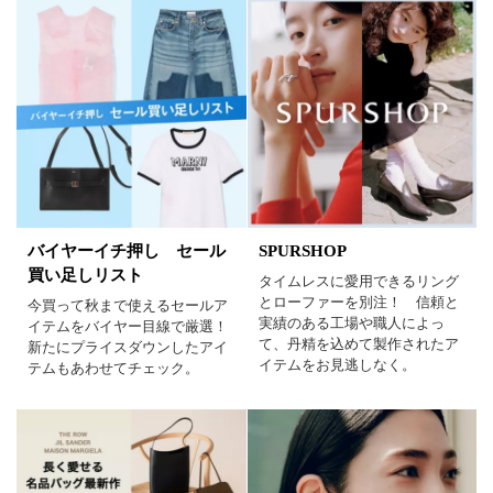
バイヤーイチ押し セール
SPURSHOP
買い足しリスト
タイムレスに愛用できるリング
とローファーを別注！ 信頼と
今買って秋まで使えるセールア
実績のある工場や職人によっ
イテムをバイヤー目線で厳選！
て、丹精を込めて製作されたア
新たにプライスダウンしたアイ
イテムをお見逃しなく。
テムもあわせてチェック。