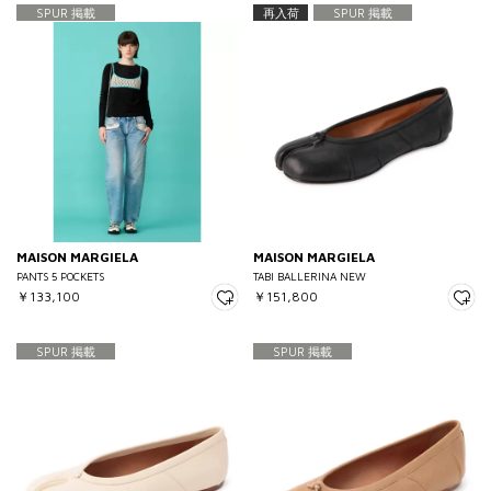
SPUR 掲載
再入荷
SPUR 掲載
MAISON MARGIELA
MAISON MARGIELA
PANTS 5 POCKETS
TABI BALLERINA NEW
￥133,100
￥151,800
SPUR 掲載
SPUR 掲載