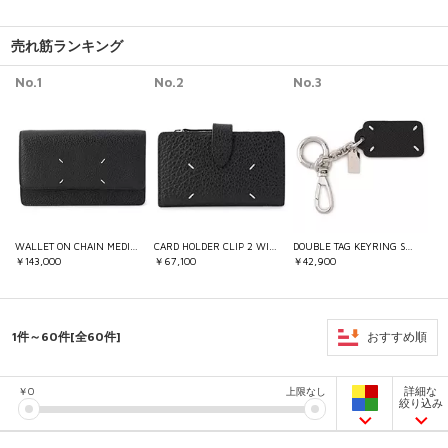
売れ筋ランキング
No.1
No.2
No.3
WALLET ON CHAIN MEDIUM
CARD HOLDER CLIP 2 WITH ZIP
DOUBLE TAG KEYRING SMALL
￥143,000
￥67,100
￥42,900
1件～60件[全60件]
おすすめ順
詳細な
￥
0
上限なし
絞り込み