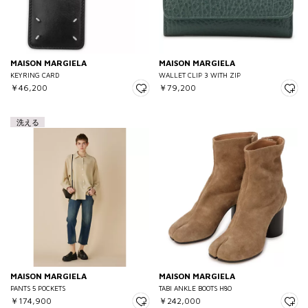
MAISON MARGIELA
MAISON MARGIELA
KEYRING CARD
WALLET CLIP 3 WITH ZIP
￥46,200
￥79,200
洗える
MAISON MARGIELA
MAISON MARGIELA
PANTS 5 POCKETS
TABI ANKLE BOOTS H80
￥174,900
￥242,000