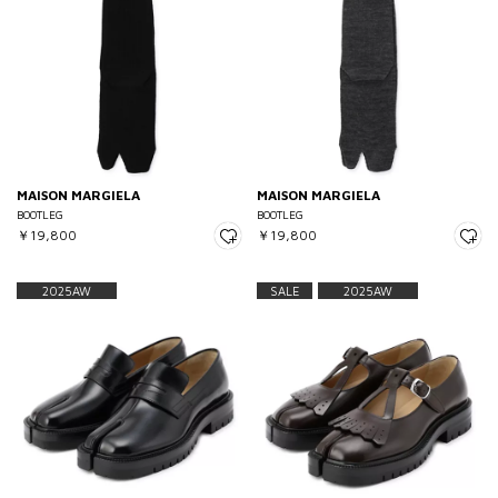
MAISON MARGIELA
MAISON MARGIELA
BOOTLEG
BOOTLEG
￥19,800
￥19,800
2025AW
SALE
2025AW