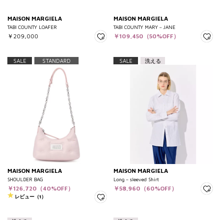
MAISON MARGIELA
MAISON MARGIELA
TABI COUNTY LOAFER
TABI COUNTY MARY－JANE
￥209,000
￥109,450（50%OFF）
SALE
STANDARD
SALE
洗える
MAISON MARGIELA
MAISON MARGIELA
SHOULDER BAG
Long－sleeved Shirt
￥126,720（40%OFF）
￥58,960（60%OFF）
レビュー（1）