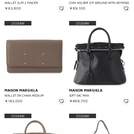
WALLET SLIM 2 PINCER
COIN HOLDER ZIP AROUND WITH KEYRING
￥63,800
￥89,100
2026AW
2026AW
MAISON MARGIELA
MAISON MARGIELA
WALLET ON CHAIN MEDIUM
SOFT 5AC MINI
￥143,000
￥469,700
2026AW
2026AW