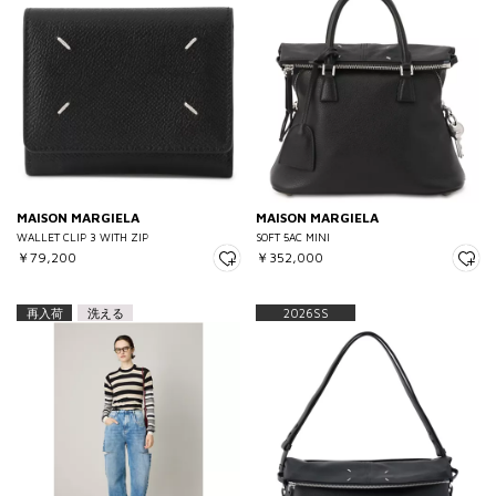
MAISON MARGIELA
MAISON MARGIELA
WALLET CLIP 3 WITH ZIP
SOFT 5AC MINI
￥79,200
￥352,000
再入荷
洗える
2026SS