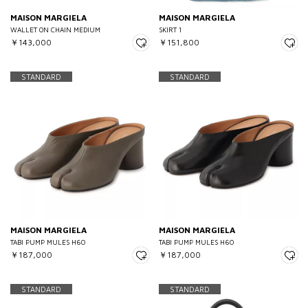
MAISON MARGIELA
MAISON MARGIELA
WALLET ON CHAIN MEDIUM
SKIRT 1
￥143,000
￥151,800
STANDARD
STANDARD
MAISON MARGIELA
MAISON MARGIELA
TABI PUMP MULES H60
TABI PUMP MULES H60
￥187,000
￥187,000
STANDARD
STANDARD