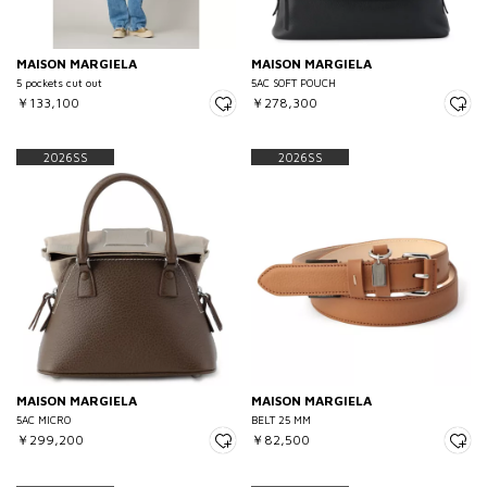
MAISON MARGIELA
MAISON MARGIELA
5 pockets cut out
5AC SOFT POUCH
￥133,100
￥278,300
2026SS
2026SS
MAISON MARGIELA
MAISON MARGIELA
5AC MICRO
BELT 25 MM
￥299,200
￥82,500