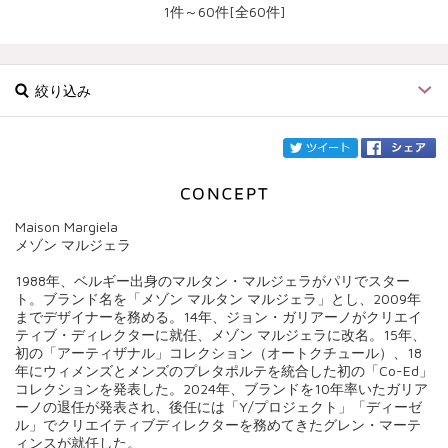
1件～60件[全60件]
絞り込み
twi
Maison Margiela
ブランド
MAISON MARGIELA
メゾン マルジェラ
1988年、ベルギー出身のマルタン・マルジェラがパリでスター
カテゴリ
ト。ブランド名を「メゾン マルタン マルジェラ」とし、2009年
までデザイナーを務める。14年、ジョン・ガリアーノがクリエイ
サイズ
ティブ・ディレクターに就任、メゾン マルジェラに改名。15年、
初の「アーティザナル」コレクション（オートクチュール）、18
年にウィメンズとメンズのプレタポルテを統合した初の「Co-Ed」
価格
コレクションを発表した。2024年、ブランドを10年率いたガリア
ーノの退任が発表され、後任には「Y/プロジェクト」「ディーゼ
円～
円
ル」でクリエイティブディレクターを務めてきたグレン・マーテ
ィンスが就任した。