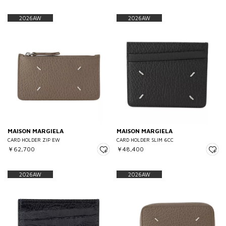
2026AW
2026AW
MAISON MARGIELA
MAISON MARGIELA
CARD HOLDER ZIP EW
CARD HOLDER SLIM 6CC
￥62,700
￥48,400
2026AW
2026AW