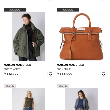
2025AW
2025AW
MAISON MARGIELA
MAISON MARGIELA
SPORTSJACKET
5AC MEDIUM
￥612,700
￥658,900
洗える
洗える