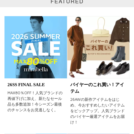
FEATURED
イエロー
レッド
ピンク
パープル
グリーン
ブルー
ゴールド
シルバー
マルチ
26SS FINAL SALE
バイヤーのこれ買い！アイ
テム
MAX80％OFF！人気ブランドの
再値下げに加え、新たなセール
26AWの新作アイテムをはじ
品も多数追加！今シーズン最後
め、今おすすめしたいアイテム
のチャンスをお見逃しなく。
をピックアップ。人気ブランド
のバイヤー厳選アイテムをお届
け！