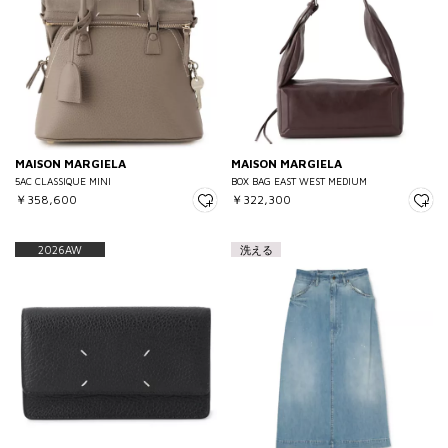
MAISON MARGIELA
MAISON MARGIELA
5AC CLASSIQUE MINI
BOX BAG EAST WEST MEDIUM
￥358,600
￥322,300
2026AW
洗える