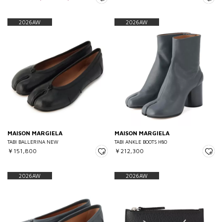
2026AW
2026AW
MAISON MARGIELA
MAISON MARGIELA
TABI BALLERINA NEW
TABI ANKLE BOOTS H80
￥151,800
￥212,300
2026AW
2026AW