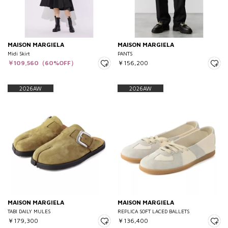
MAISON MARGIELA
MAISON MARGIELA
Midi Skirt
PANTS
￥109,560（60%OFF）
￥156,200
2026AW
2026AW
MAISON MARGIELA
MAISON MARGIELA
TABI DAILY MULES
REPLICA SOFT LACED BALLETS
￥179,300
￥136,400