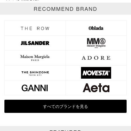
RECOMMEND BRAND
表示オプション
全て
通常商品
SALE商品
予約品
再入荷
新着
ラスト1
受注生産
在庫あり
カラー
すべてのブランドを見る
ホワイト
ブラック
グレー
ベージュ
ブラウン
オレンジ