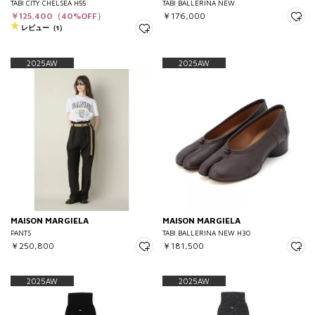
TABI CITY CHELSEA H55
TABI BALLERINA NEW
￥125,400（40%OFF）
￥176,000
レビュー（1）
2025AW
2025AW
MAISON MARGIELA
MAISON MARGIELA
PANTS
TABI BALLERINA NEW H30
￥250,800
￥181,500
2025AW
2025AW