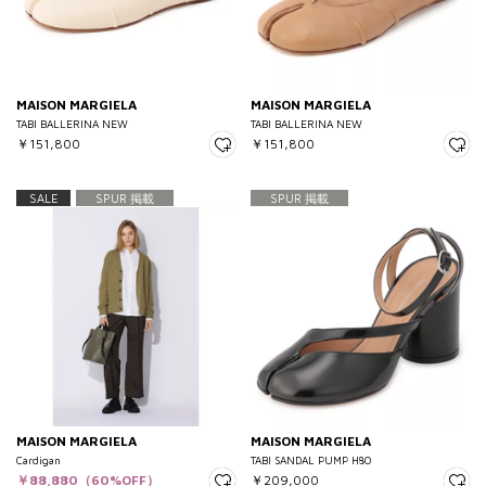
MAISON MARGIELA
MAISON MARGIELA
TABI BALLERINA NEW
TABI BALLERINA NEW
￥151,800
￥151,800
SALE
SPUR 掲載
SPUR 掲載
MAISON MARGIELA
MAISON MARGIELA
Cardigan
TABI SANDAL PUMP H80
￥88,880（60%OFF）
￥209,000