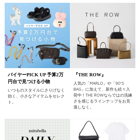
バイヤーPICK UP 予算2万
『THE ROW』
円台で見つける小物
人気の「MARLO」や「90'S
BAG」に加えて、新作も続々入
いつものスタイルにさりげなく
荷中！THE ROWならではの洗練
効く、小さなアイテムをセレク
さを感じるラインナップをお見
ト。
逃しなく。