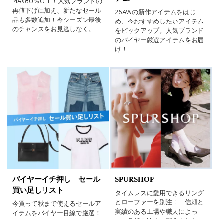
MAX80％OFF！人気ブランドの
イエロー
レッド
ピンク
再値下げに加え、新たなセール
26AWの新作アイテムをはじ
品も多数追加！今シーズン最後
め、今おすすめしたいアイテム
パープル
グリーン
ブルー
のチャンスをお見逃しなく。
をピックアップ。人気ブランド
のバイヤー厳選アイテムをお届
ゴールド
シルバー
マルチ
け！
バイヤーイチ押し セール
SPURSHOP
買い足しリスト
タイムレスに愛用できるリング
とローファーを別注！ 信頼と
今買って秋まで使えるセールア
実績のある工場や職人によっ
イテムをバイヤー目線で厳選！