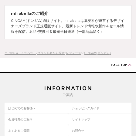
mirabellaのご紹介
GINGAM(ギンガム)通販サイト。mirabellaは集英社が運営するデザイ
ナーズブランド正規通販サイト。最新トレンド情報や新作＆セール情
報を配信。返品･交換可＆最短当日発送（一部商品除く）
mirabella（ミラベラ）
/
ブランド名から探す(レディース)
/
GINGAM(ギンガム)
はじめてのお客様へ
ショッピングガイド
会員特典のご案内
サイトマップ
よくあるご質問
お問合せ