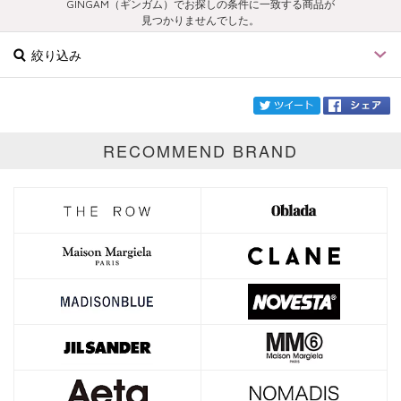
GINGAM（ギンガム）でお探しの条件に一致する商品が
見つかりませんでした。
絞り込み
twi
RECOMMEND BRAND
ブランド
GINGAM
カテゴリ
サイズ
価格
円～
円