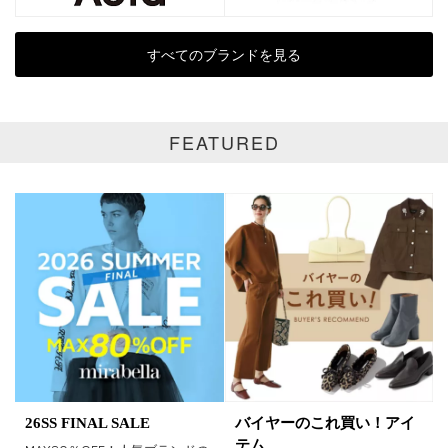
表示オプション
すべてのブランドを見る
全て
通常商品
SALE商品
予約品
FEATURED
再入荷
新着
ラスト1
受注生産
在庫あり
カラー
ホワイト
ブラック
グレー
ベージュ
ブラウン
オレンジ
26SS FINAL SALE
バイヤーのこれ買い！アイ
テム