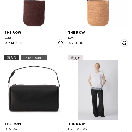
THE ROW
THE ROW
LORI
LORI
￥234,300
￥234,300
再入荷
STANDARD
洗える
THE ROW
THE ROW
90’S BAG
EGLITTA JEAN