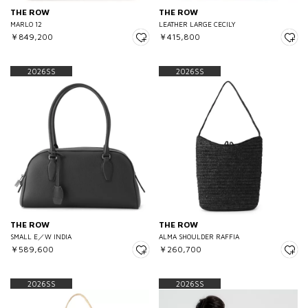
THE ROW
THE ROW
MARLO 12
LEATHER LARGE CECILY
￥849,200
￥415,800
2026SS
2026SS
THE ROW
THE ROW
SMALL E／W INDIA
ALMA SHOULDER RAFFIA
￥589,600
￥260,700
2026SS
2026SS