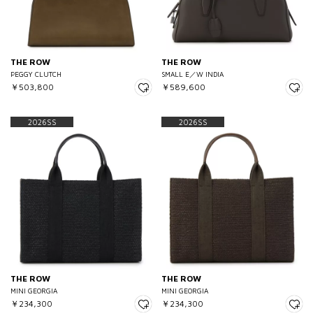
THE ROW
THE ROW
PEGGY CLUTCH
SMALL E／W INDIA
￥503,800
￥589,600
2026SS
2026SS
THE ROW
THE ROW
MINI GEORGIA
MINI GEORGIA
￥234,300
￥234,300