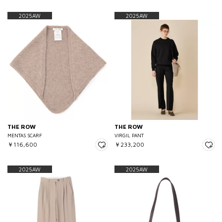
2025AW
2025AW
THE ROW
THE ROW
MENTAS SCARF
VIRGIL PANT
￥116,600
￥233,200
2025AW
2025AW