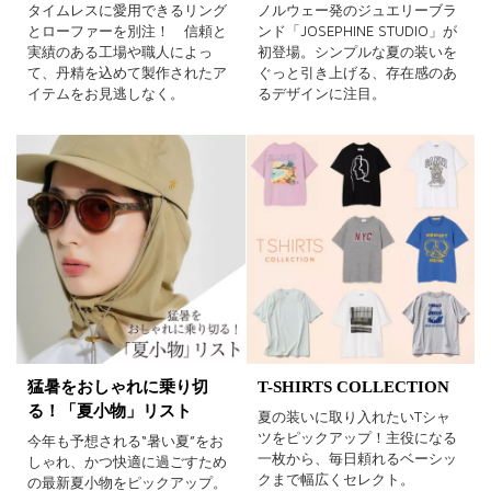
タイムレスに愛用できるリング
ノルウェー発のジュエリーブラ
とローファーを別注！ 信頼と
ンド「JOSEPHINE STUDIO」が
実績のある工場や職人によっ
初登場。シンプルな夏の装いを
て、丹精を込めて製作されたア
ぐっと引き上げる、存在感のあ
イテムをお見逃しなく。
るデザインに注目。
猛暑をおしゃれに乗り切
T-SHIRTS COLLECTION
る！「夏小物」リスト
夏の装いに取り入れたいTシャ
ツをピックアップ！主役になる
今年も予想される“暑い夏”をお
一枚から、毎日頼れるベーシッ
しゃれ、かつ快適に過ごすため
クまで幅広くセレクト。
の最新夏小物をピックアップ。