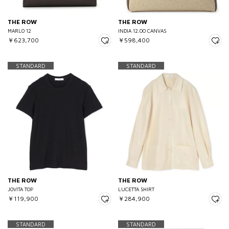
THE ROW
THE ROW
MARLO 12
INDIA 12.00 CANVAS
￥623,700
￥598,400
STANDARD
STANDARD
THE ROW
THE ROW
JOVITA TOP
LUCETTA SHIRT
￥119,900
￥284,900
STANDARD
STANDARD