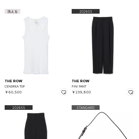
洗える
2026SS
THE ROW
THE ROW
CENDREA TOP
FINI PANT
￥60,500
￥239,800
2026SS
STANDARD