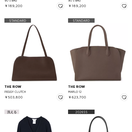
90’S BAG
90’S BAG
￥189,200
￥189,200
STANDARD
STANDARD
THE ROW
THE ROW
PEGGY CLUTCH
MARLO 12
￥503,800
￥623,700
洗える
2026SS