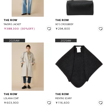
THE ROW
THE ROW
TAVORIS JACKET
90’S CROSSBODY
￥388,300（50%OFF）
￥294,800
2025AW
2025AW
THE ROW
THE ROW
LOLANA COAT
MENTAS SCARF
￥603,900
￥116,600