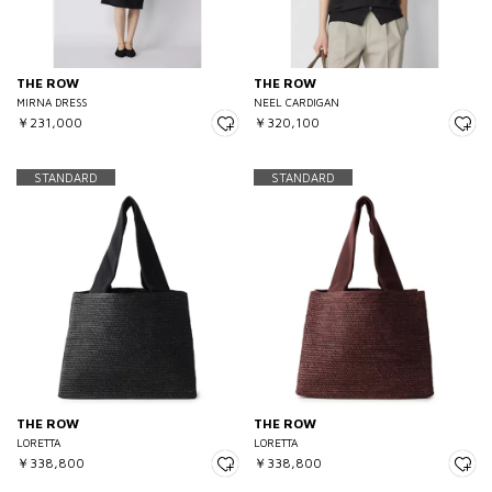
THE ROW
THE ROW
MIRNA DRESS
NEEL CARDIGAN
￥231,000
￥320,100
STANDARD
STANDARD
THE ROW
THE ROW
LORETTA
LORETTA
￥338,800
￥338,800