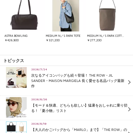
ASTRA BOWLING
MEDIUM N／S PARK TOTE
MEDIUM N／S PARK COTTON TOTE
￥426,800
￥321,200
￥277,200
トピックス
2026/7/24
次なるアイコンバッグも続々登場！ THE ROW・JIL
SANDER・MAISON MARGIELA 長く愛せる名品バッグ最新
作
2026/6/26
【モード＆快適、どちらも欲しい】猛暑をおしゃれに乗り切
る！「夏小物」リスト
2026/6/19
【大人のかごバッグから「MARLO」まで】「THE ROW」の