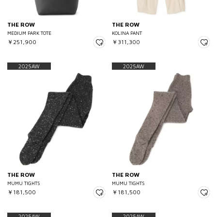
THE ROW
THE ROW
MEDIUM PARK TOTE
KOLINA PANT
￥251,900
￥311,300
2025AW
2025AW
THE ROW
THE ROW
MUMU TIGHTS
MUMU TIGHTS
￥181,500
￥181,500
2025AW
2025AW