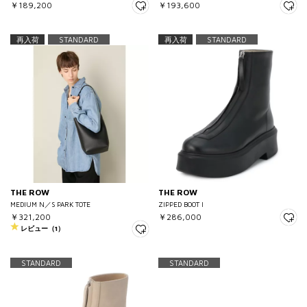
￥189,200
￥193,600
再入荷
STANDARD
再入荷
STANDARD
THE ROW
THE ROW
MEDIUM N／S PARK TOTE
ZIPPED BOOT I
￥321,200
￥286,000
レビュー（1）
STANDARD
STANDARD