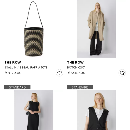
THE ROW
THE ROW
SMALL N／S BEAU RAFFIA TOTE
DAYTON COAT
￥312,400
￥646,800
STANDARD
STANDARD