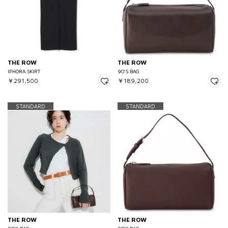
THE ROW
THE ROW
IPHORA SKIRT
90’S BAG
￥291,500
￥189,200
STANDARD
STANDARD
THE ROW
THE ROW