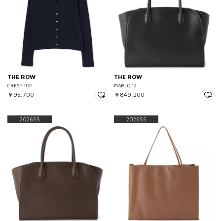
THE ROW
THE ROW
CRESP TOP
MARLO 12
￥95,700
￥849,200
2026SS
2026SS