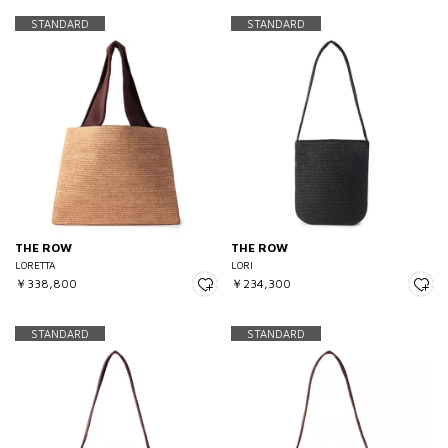
STANDARD
STANDARD
THE ROW
THE ROW
LORETTA
LORI
￥338,800
￥234,300
STANDARD
STANDARD