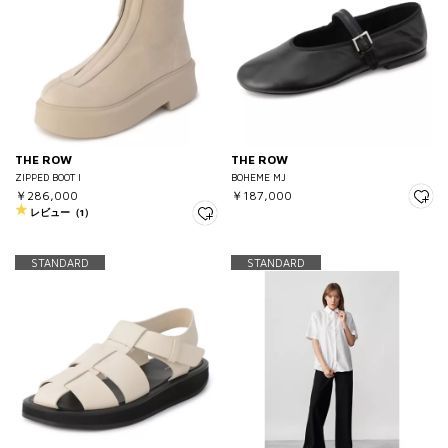
THE ROW
THE ROW
ZIPPED BOOT I
BOHEME MJ
￥286,000
￥187,000
レビュー（1）
STANDARD
STANDARD