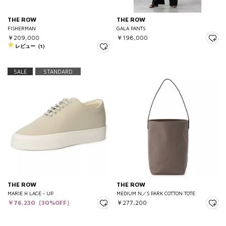
THE ROW
THE ROW
FISHERMAN
GALA PANTS
￥209,000
￥198,000
レビュー（1）
SALE
STANDARD
THE ROW
THE ROW
MARIE H LACE－UP
MEDIUM N／S PARK COTTON TOTE
￥76,230（30%OFF）
￥277,200