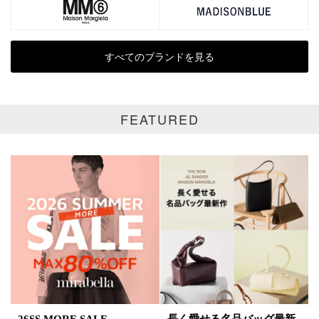
再入荷
新着
ラスト1
受注生産
すべてのブランドを見る
在庫あり
FEATURED
カラー
ホワイト
ブラック
グレー
ベージュ
ブラウン
オレンジ
イエロー
レッド
ピンク
パープル
グリーン
ブルー
ゴールド
シルバー
マルチ
26SS MORE SALE
長く愛せる名品バッグ最新