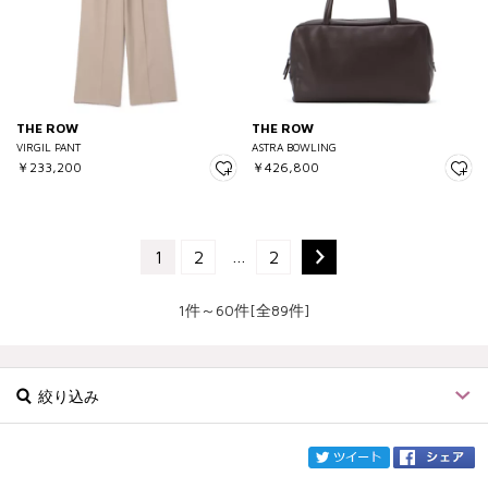
THE ROW
THE ROW
VIRGIL PANT
ASTRA BOWLING
￥233,200
￥426,800
…
1
2
2
1件～60件[全89件]
絞り込み
twi