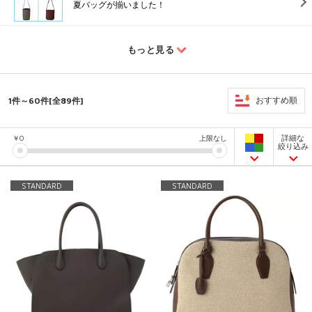
夏バッグが揃いました！
もっと見る
1件～60件[全89件]
おすすめ順
詳細な
￥
0
上限なし
絞り込み
STANDARD
STANDARD