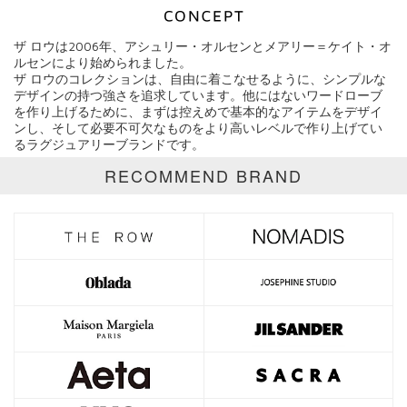
ザ ロウは2006年、アシュリー・オルセンとメアリー＝ケイト・オ
ブランド
THE ROW
ルセンにより始められました。
ザ ロウのコレクションは、自由に着こなせるように、シンプルな
デザインの持つ強さを追求しています。他にはないワードローブ
カテゴリ
を作り上げるために、まずは控えめで基本的なアイテムをデザイ
ンし、そして必要不可欠なものをより高いレベルで作り上げてい
サイズ
るラグジュアリーブランドです。
RECOMMEND BRAND
価格
円～
円
表示オプション
全て
通常商品
SALE商品
予約品