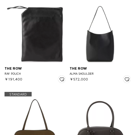
THE ROW
THE ROW
RAY POUCH
ALMA SHOULDER
￥191,400
￥572,000
STANDARD