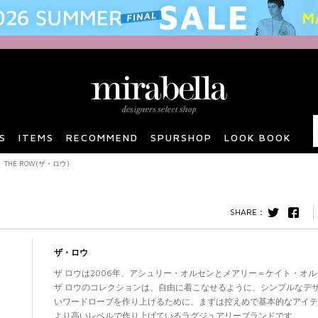
S
ITEMS
RECOMMEND
SPURSHOP
LOOK BOOK
THE ROW(ザ・ロウ)
twitter
F
ザ・ロウ
ザ ロウは2006年、アシュリー・オルセンとメアリー＝ケイト・オ
ザ ロウのコレクションは、自由に着こなせるように、シンプルなデ
いワードローブを作り上げるために、まずは控えめで基本的なアイ
より高いレベルで作り上げているラグジュアリーブランドです。