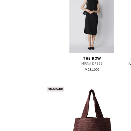
THE ROW
MIRNA DRESS
￥231,000
STANDARD