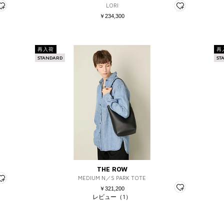
LORI
￥234,300
再入荷
再
STANDARD
ST
THE ROW
MEDIUM N／S PARK TOTE
￥321,200
レビュー（1）