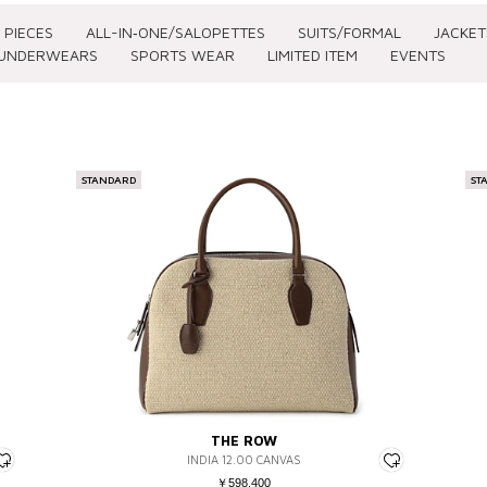
 PIECES
ALL-IN‐ONE/SALOPETTES
SUITS/FORMAL
JACKET
UNDERWEARS
SPORTS WEAR
LIMITED ITEM
EVENTS
SIZE(CLOTHING)
SIZE(SHOES)
PRICE
STANDARD
ST
～XS
～22.5
～ ¥3,0
S
23
¥3,001 
M
23.5
¥5,001 
L
24
¥7,001 
XL～
24.5
¥12,501
フリー
25
¥
25.5
26
26.5
COLOR
27
THE ROW
27.5
INDIA 12.00 CANVAS
￥598,400
28～