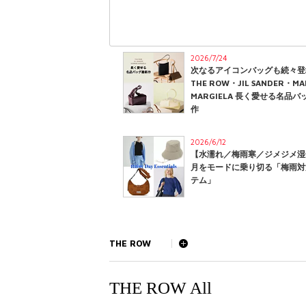
2026/7/24
次なるアイコンバッグも続々登
THE ROW・JIL SANDER・MA
MARGIELA 長く愛せる名品
作
2026/6/12
【水濡れ／梅雨寒／ジメジメ湿
月をモードに乗り切る「梅雨対
テム」
THE ROW
THE ROW All