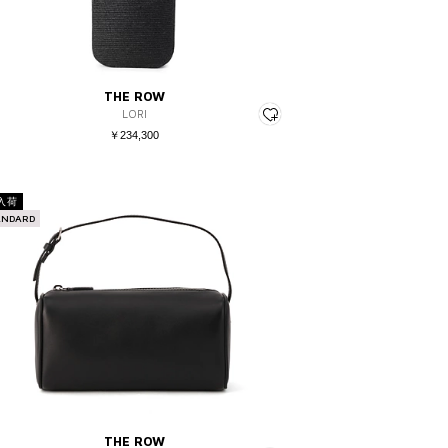
THE ROW
LORI
￥234,300
入荷
ANDARD
THE ROW