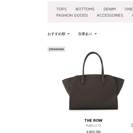
TOPS
BOTTOMS
DENIM
ONE
FASHION GOODS
ACCESSORIES
おすすめ順
在庫あり
KEYWORD
STANDARD
を含む
を除く
販売タイプ
SALE
予約品
再入荷
ラスト1点
THE ROW
MARLO 12
￥623,700