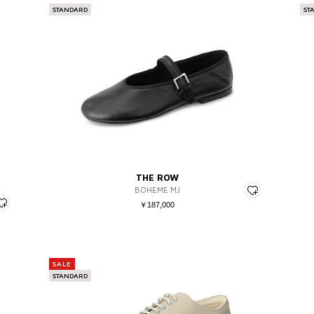
STANDARD
ST
THE ROW
BOHEME MJ
￥187,000
SALE
STANDARD