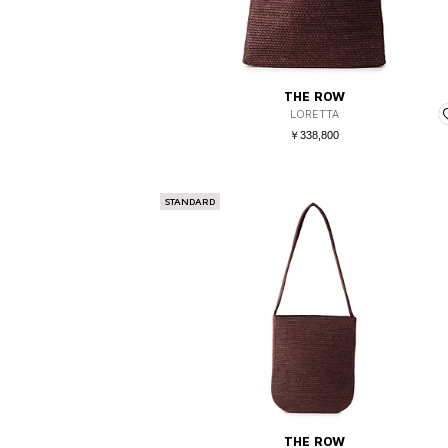
THE ROW
LORETTA
￥338,800
STANDARD
THE ROW