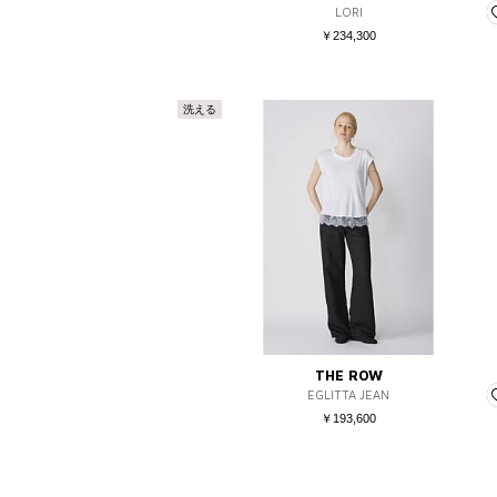
LORI
￥234,300
洗える
THE ROW
EGLITTA JEAN
￥193,600