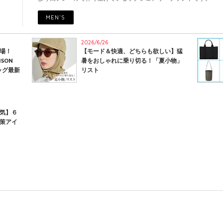
MEN'S
2026/6/26
場！
【モード＆快適、どちらも欲しい】猛
ISON
暑をおしゃれに乗り切る！「夏小物」
バッグ最新
リスト
気】６
策アイ