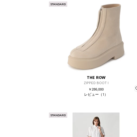
STANDARD
THE ROW
ZIPPED BOOT I
￥286,000
レビュー（1）
STANDARD