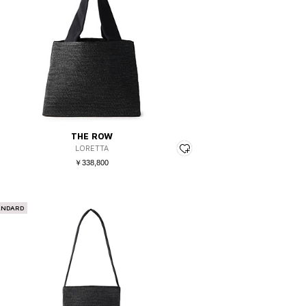
THE ROW
LORETTA
￥338,800
ANDARD