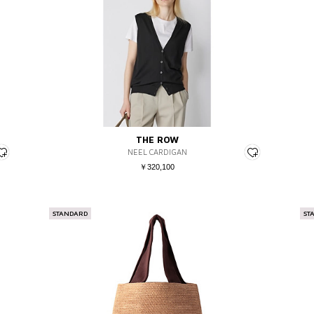
THE ROW
NEEL CARDIGAN
￥320,100
STANDARD
ST