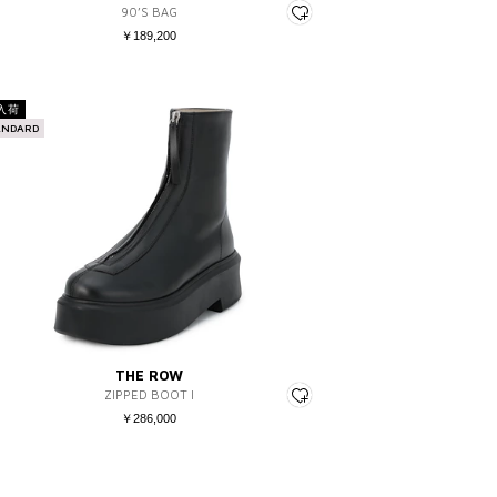
90’S BAG
￥189,200
入荷
ANDARD
THE ROW
ZIPPED BOOT I
￥286,000