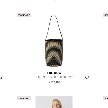
STANDARD
ST
絞り込む
キャンセル
THE ROW
SMALL N／S BEAU RAFFIA TOTE
￥312,400
STANDARD
ST