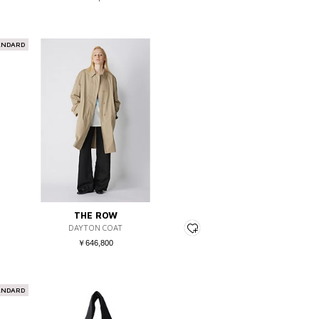
ANDARD
THE ROW
DAYTON COAT
￥646,800
ANDARD