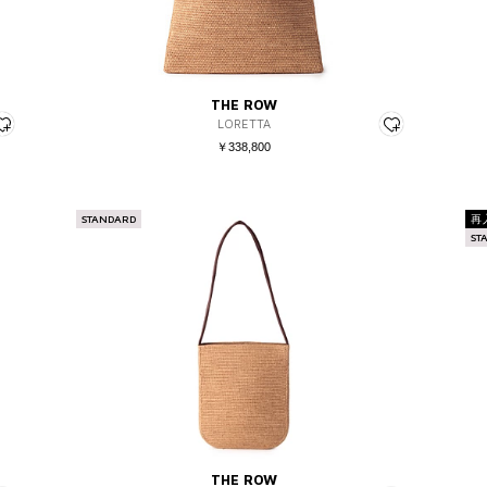
THE ROW
LORETTA
￥338,800
STANDARD
再
ST
THE ROW