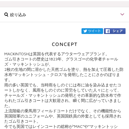
絞り込み
twi
MACKINTOSHは英国を代表するアウターウェアブランド。
ブランド
MACKINTOSH
ゴム引きコートの歴史は1823年、グラスゴーの化学者チャール
ズ・マッキントッシュが、
2枚の生地の間に溶かした天然ゴムを塗り、熱を加えて圧着した防
カテゴリ
水布“マッキントッシュ・クロス”を発明したことにさかのぼりま
す。
サイズ
雨の多い英国でも、当時雨をしのぐには布に油を染み込ませたコ
ートしかなく、風雨をしのぐのに苦労をしていた人々にとって、
チャールズ・マッキントッシュの発明とその革新的な防水布で作
価格
られたゴム引きコートは大歓迎され、瞬く間に広がっていきまし
た。
円～
円
上流階級の乗馬用フィールドコートだけでなく、その機能性から
英国陸軍のユニフォームや、英国国鉄員の外套としても採用され
たゴム引きコート。
今でも英国ではレインコートの総称が“MAC”や“マッキントッシ