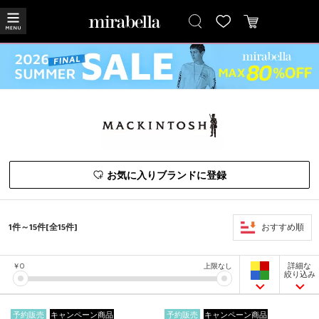
お気に入りブランドに登録
1件～15件[全15件]
おすすめ順
詳細な
￥
0
上限なし
絞り込み
予約販売
キャンペーン商品
予約販売
キャンペーン商品