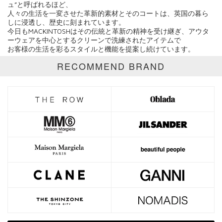
ュ”と呼ばれるほど、
表示オプション
人々の生活を一変させた革新的素材とそのコートは、英国の暮ら
しに浸透し、歴史に刻まれています。
全て
通常商品
今日もMACKINTOSHはその伝統と革新の精神を受け継ぎ、アウタ
ーウェアを中心とするクリーンで洗練されたアイテムで
お客様の生活を彩るスタイルと機能を提案し続けています。
SALE商品
予約品
RECOMMEND BRAND
再入荷
新着
ラスト1
受注生産
在庫あり
カラー
ホワイト
ブラック
グレー
ベージュ
ブラウン
オレンジ
イエロー
レッド
ピンク