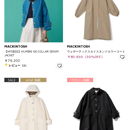
MACKINTOSH
MACKINTOSH
【HPS別注】HUMBIE NO COLLAR DENIM
ウェザーテックスカイスタンドカラーコート
JACKET
￥83,930（30%OFF）
￥79,200
レビュー（2）
SALE
eclat 掲載
マガジン掲載