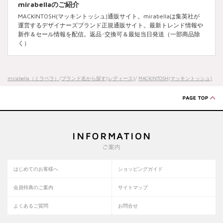
mirabellaのご紹介
MACKINTOSH(マッキントッシュ)通販サイト。mirabellaは集英社が
運営するデザイナーズブランド正規通販サイト。最新トレンド情報や
新作＆セール情報を配信。返品･交換可＆最短当日発送（一部商品除
く）
mirabella（ミラベラ）
/
ブランド名から探す(レディース)
/
MACKINTOSH(マッキントッシュ)
はじめてのお客様へ
ショッピングガイド
会員特典のご案内
サイトマップ
よくあるご質問
お問合せ