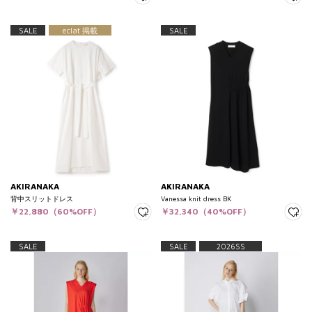
SALE
eclat 掲載
SALE
AKIRANAKA
AKIRANAKA
背中スリットドレス
Vanessa knit dress BK
￥22,880（60%OFF）
￥32,340（40%OFF）
SALE
SALE
2026SS