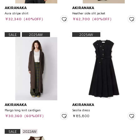
AKIRANAKA
AKIRANAKA
Aura stripe shirt
Heather side slit jacket
￥32,340（40%OFF）
￥62,700（40%OFF）
SALE
2025AW
2025AW
AKIRANAKA
AKIRANAKA
Margo long knit cardigan
Sesilia dress
￥30,360（60%OFF）
￥85,800
SALE
2022AW