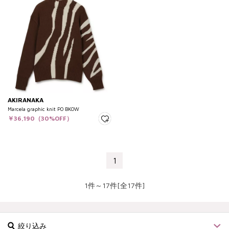
AKIRANAKA
Marcela graphic knit PO BKOW
￥36,190（30%OFF）
1
1件～17件[全17件]
絞り込み