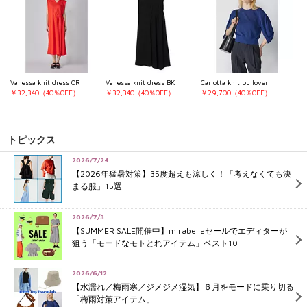
Vanessa knit dress OR
Vanessa knit dress BK
Carlotta knit pullover
￥32,340（40％OFF）
￥32,340（40％OFF）
￥29,700（40％OFF）
トピックス
2026/7/24
【2026年猛暑対策】35度超えも涼しく！「考えなくても決
まる服」15選
2026/7/3
【SUMMER SALE開催中】mirabellaセールでエディターが
狙う「モードなモトとれアイテム」ベスト10
2026/6/12
【水濡れ／梅雨寒／ジメジメ湿気】６月をモードに乗り切る
「梅雨対策アイテム」