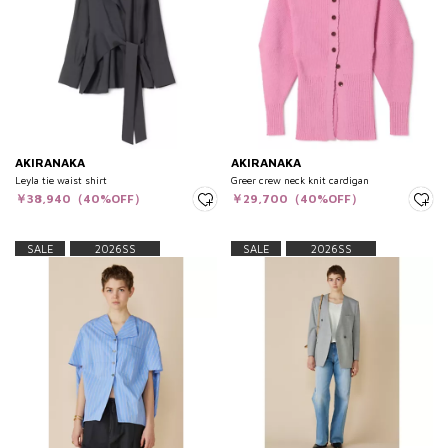
AKIRANAKA
AKIRANAKA
Leyla tie waist shirt
Greer crew neck knit cardigan
￥38,940（40%OFF）
￥29,700（40%OFF）
SALE
2026SS
SALE
2026SS