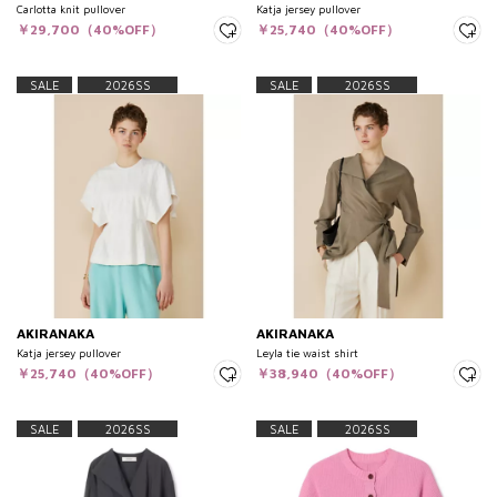
Carlotta knit pullover
Katja jersey pullover
￥29,700（40%OFF）
￥25,740（40%OFF）
SALE
2026SS
SALE
2026SS
AKIRANAKA
AKIRANAKA
Katja jersey pullover
Leyla tie waist shirt
￥25,740（40%OFF）
￥38,940（40%OFF）
SALE
2026SS
SALE
2026SS