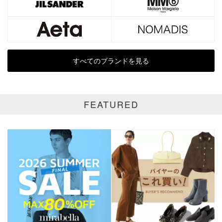
全て
通常商品
SALE商品
予約品
再入荷
新着
すべてのブランドを見る
ラスト1
受注生産
在庫あり
FEATURED
カラー
ホワイト
ブラック
グレー
ベージュ
ブラウン
オレンジ
イエロー
レッド
ピンク
パープル
グリーン
ブルー