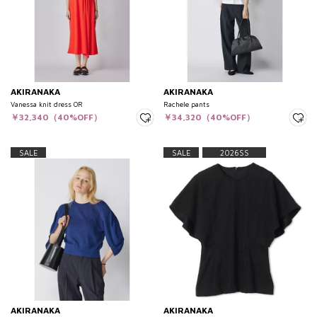
AKIRANAKA
AKIRANAKA
Vanessa knit dress OR
Rachele pants
￥32,340（40%OFF）
￥34,320（40%OFF）
SALE
SALE
2026SS
AKIRANAKA
AKIRANAKA