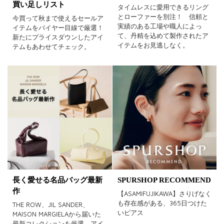
買い足しリスト
タイムレスに愛用できるリング
とローファーを別注！ 信頼と
今買って秋まで使えるセールア
実績のある工場や職人によっ
イテムをバイヤー目線で厳選！
て、丹精を込めて製作されたア
新たにプライスダウンしたアイ
イテムをお見逃しなく。
テムもあわせてチェック。
長く愛せる名品バッグ最新
SPURSHOP RECOMMEND
作
【ASAMIFUJIKAWA】さりげなく
も存在感がある、365日つけた
THE ROW、JIL SANDER、
いピアス
MAISON MARGIELAから届いた
最新コレクションを厳選。アイ