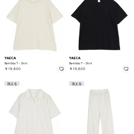
YAECA
YAECA
Bamboo T－Shirt
Bamboo T－Shirt
￥19,800
￥19,800
洗える
洗える