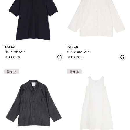
YAECA
YAECA
Piqu? Polo Shirt
Silk Pajama Shirt
￥33,000
￥40,700
洗える
洗える