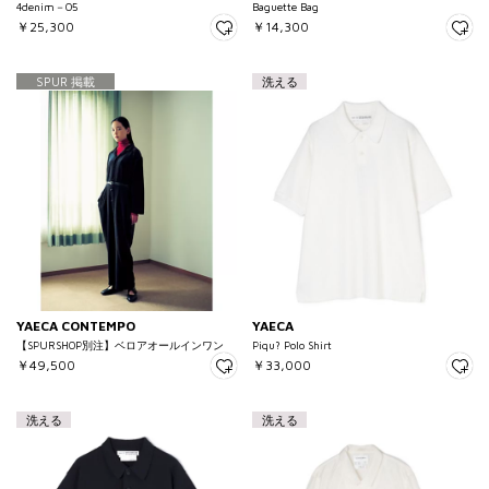
4denim－05
Baguette Bag
￥25,300
￥14,300
SPUR 掲載
洗える
YAECA CONTEMPO
YAECA
【SPURSHOP別注】ベロアオールインワン
Piqu? Polo Shirt
￥49,500
￥33,000
洗える
洗える