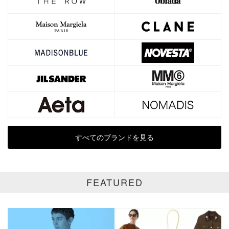
円～
円
表示オプション
全て
通常商品
SALE商品
予約品
再入荷
新着
すべてのブランドを見る
ラスト1
受注生産
FEATURED
在庫あり
カラー