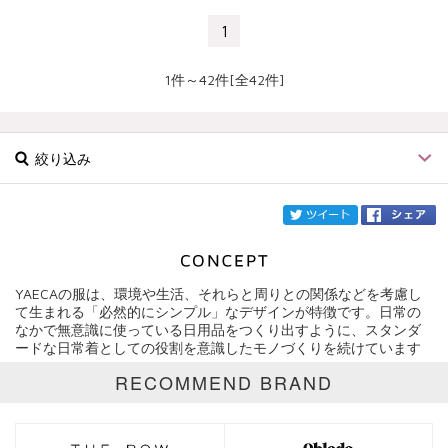
1
1件～42件[全42件]
絞り込み
twi
YAECAの服は、環境や生活、それらと周りとの関係などを考慮し
ブランド
YAECA
て生まれる「必然的にシンプル」なデザインが特徴です。日常の
なかで無意識に使っている日用品をつくり出すように、スタンダ
ードな日常着としての役割を意識したモノづくりを続けています
カテゴリ
RECOMMEND BRAND
サイズ
価格