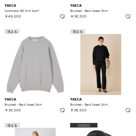
YAECA
YAECA
Cashmere 14G Knit Scarf
Brushed－Back Sweat Shirt
￥49,500
￥38,500
洗える
洗える
YAECA
YAECA
Brushed－Back Sweat Shirt
Brushed－Back Sweat Shirt
￥38,500
￥38,500
洗える
2026SS