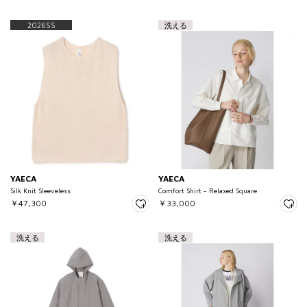
2026SS
洗える
YAECA
YAECA
Silk Knit Sleeveless
Comfort Shirt - Relaxed Square
￥47,300
￥33,000
洗える
洗える