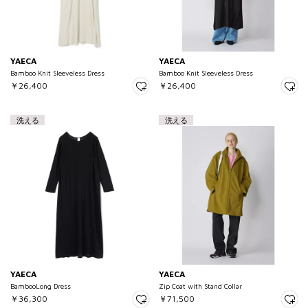
YAECA
YAECA
Bamboo Knit Sleeveless Dress
Bamboo Knit Sleeveless Dress
￥26,400
￥26,400
洗える
洗える
YAECA
YAECA
BambooLong Dress
Zip Coat with Stand Collar
￥36,300
￥71,500