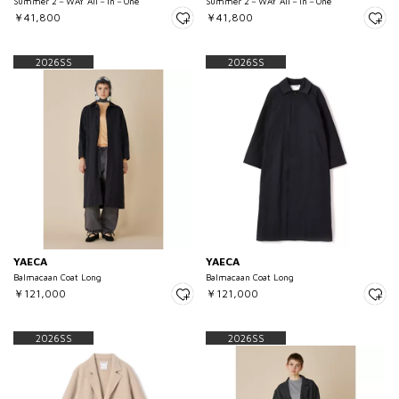
Summer 2－WAY All－in－One
Summer 2－WAY All－in－One
￥41,800
￥41,800
2026SS
2026SS
YAECA
YAECA
Balmacaan Coat Long
Balmacaan Coat Long
￥121,000
￥121,000
2026SS
2026SS