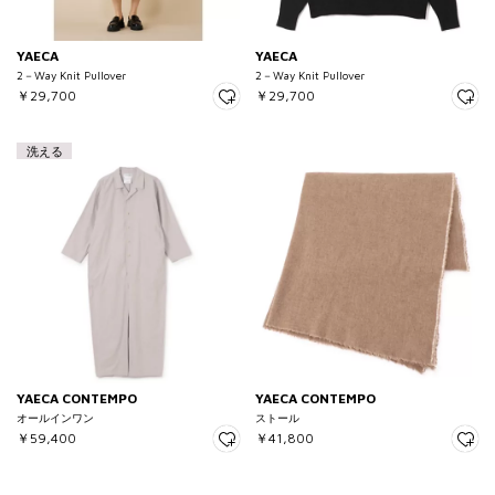
YAECA
YAECA
2－Way Knit Pullover
2－Way Knit Pullover
￥29,700
￥29,700
洗える
YAECA CONTEMPO
YAECA CONTEMPO
オールインワン
ストール
￥59,400
￥41,800