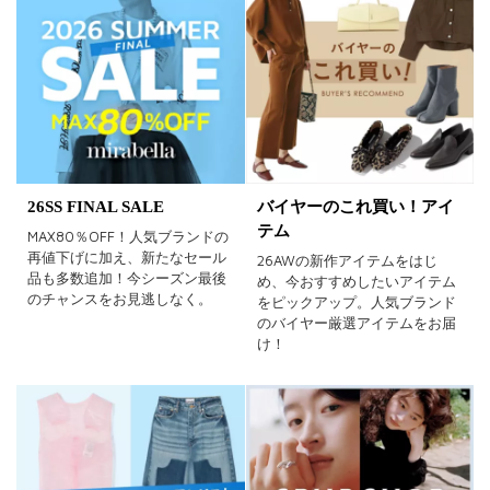
ホワイト
ブラック
グレー
ベージュ
ブラウン
オレンジ
イエロー
レッド
ピンク
パープル
グリーン
ブルー
26SS FINAL SALE
バイヤーのこれ買い！アイ
ゴールド
シルバー
マルチ
テム
MAX80％OFF！人気ブランドの
再値下げに加え、新たなセール
26AWの新作アイテムをはじ
品も多数追加！今シーズン最後
め、今おすすめしたいアイテム
のチャンスをお見逃しなく。
をピックアップ。人気ブランド
のバイヤー厳選アイテムをお届
け！