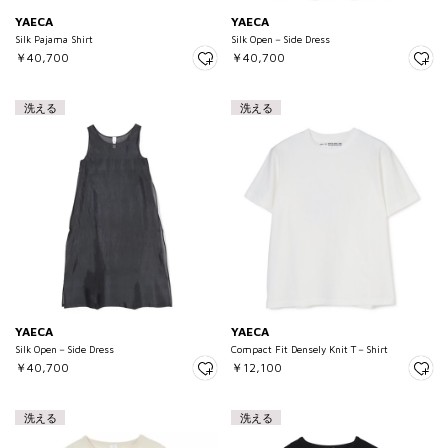
YAECA
YAECA
Silk Pajama Shirt
Silk Open－Side Dress
￥40,700
￥40,700
洗える
洗える
YAECA
YAECA
Silk Open－Side Dress
Compact Fit Densely Knit T－Shirt
￥40,700
￥12,100
洗える
洗える