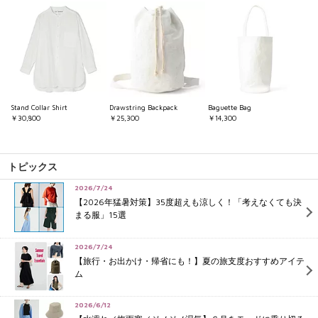
Stand Collar Shirt
Drawstring Backpack
Baguette Bag
￥30,800
￥25,300
￥14,300
トピックス
2026/7/24
【2026年猛暑対策】35度超えも涼しく！「考えなくても決
まる服」15選
2026/7/24
【旅行・お出かけ・帰省にも！】夏の旅支度おすすめアイテ
ム
2026/6/12