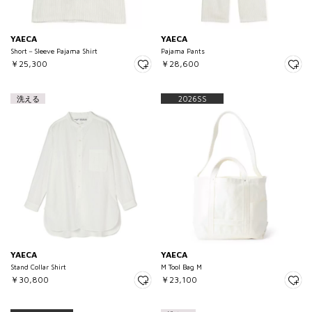
YAECA
YAECA
Short－Sleeve Pajama Shirt
Pajama Pants
￥25,300
￥28,600
洗える
2026SS
YAECA
YAECA
Stand Collar Shirt
M Tool Bag M
￥30,800
￥23,100