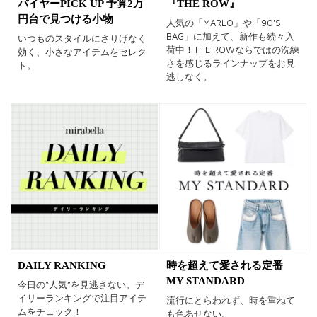
バイヤーPICK UP 予算2万
『THE ROW』
円台で見つける小物
人気の「MARLO」や「90'S
BAG」に加えて、新作も続々入
いつものスタイルにさりげなく
荷中！THE ROWならではの洗練
効く、小さなアイテムをセレク
さを感じるラインナップをお見
ト。
逃しなく。
DAILY RANKING
時を超えて愛される定番
MY STANDARD
今日の“人気”を見逃さない。デ
イリーランキングで注目アイテ
流行にとらわれず、時を重ねて
ムをチェック！
も色あせない。