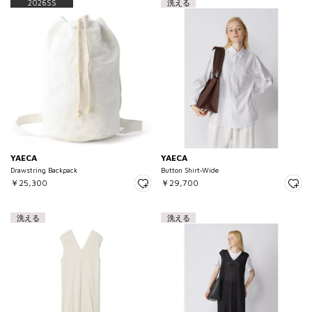
2026SS
洗える
YAECA
YAECA
Drawstring Backpack
Button Shirt‐Wide
￥25,300
￥29,700
洗える
洗える