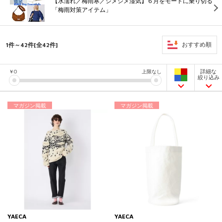
【水濡れ／梅雨寒／ジメジメ湿気】６月をモードに乗り切る
「梅雨対策アイテム」
1件～42件[全42件]
おすすめ順
詳細な
￥
0
上限なし
絞り込み
マガジン掲載
マガジン掲載
YAECA
YAECA