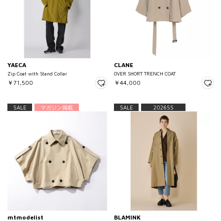
YAECA
CLANE
Zip Coat with Stand Collar
OVER SHORT TRENCH COAT
￥71,500
￥44,000
SALE
マガジン掲載
SALE
2026SS
mtmodelist
BLAMINK