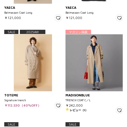
YAECA
YAECA
Balmacaan Coat Long
Balmacaan Coat Long
￥121,000
￥121,000
SALE
2025AW
マガジン掲載
TOTEME
MADISONBLUE
Signature trench
TRENCH COAT C／L
￥112,530（40%OFF）
￥242,000
レビュー（1）
SALE
SALE