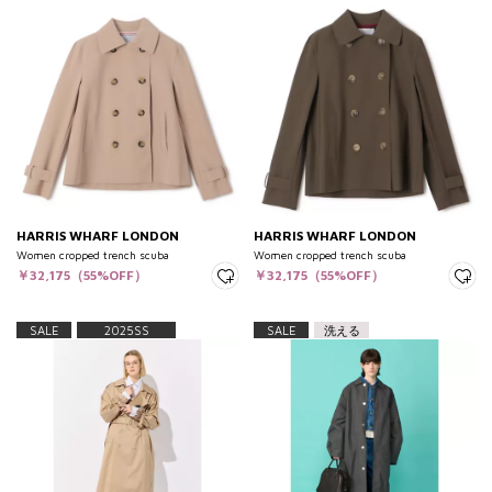
HARRIS WHARF LONDON
HARRIS WHARF LONDON
Women cropped trench scuba
Women cropped trench scuba
￥32,175（55%OFF）
￥32,175（55%OFF）
SALE
2025SS
SALE
洗える