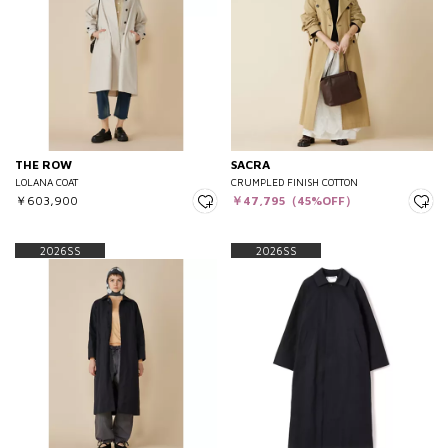
THE ROW
SACRA
LOLANA COAT
CRUMPLED FINISH COTTON
￥603,900
￥47,795（45%OFF）
2026SS
2026SS