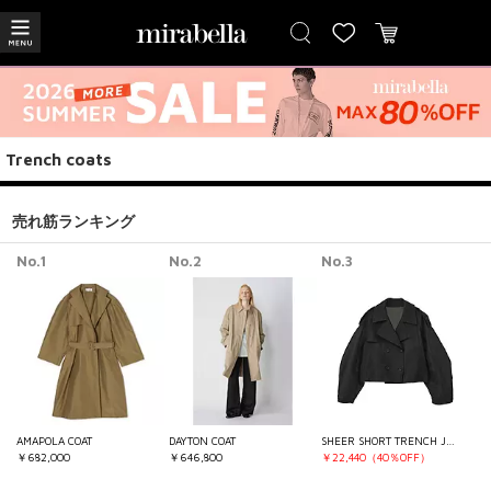
Trench coats
売れ筋ランキング
No.1
No.2
No.3
AMAPOLA COAT
DAYTON COAT
SHEER SHORT TRENCH JACKET
￥682,000
￥646,800
￥22,440（40％OFF）