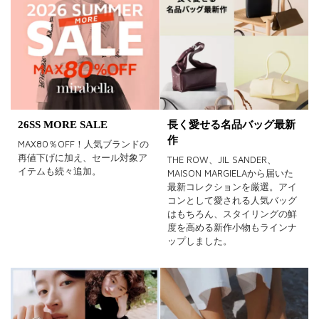
ラスト1
受注生産
在庫あり
カラー
26SS MORE SALE
長く愛せる名品バッグ最新
ホワイト
ブラック
グレー
作
MAX80％OFF！人気ブランドの
再値下げに加え、セール対象ア
THE ROW、JIL SANDER、
ベージュ
ブラウン
オレンジ
イテムも続々追加。
MAISON MARGIELAから届いた
最新コレクションを厳選。アイ
イエロー
レッド
ピンク
コンとして愛される人気バッグ
はもちろん、スタイリングの鮮
パープル
グリーン
ブルー
度を高める新作小物もラインナ
ップしました。
ゴールド
シルバー
マルチ