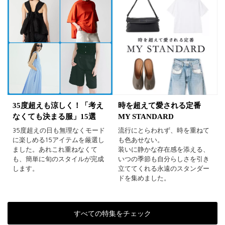
35度超えも涼しく！「考え
時を超えて愛される定番
なくても決まる服」15選
MY STANDARD
35度超えの日も無理なくモード
流行にとらわれず、時を重ねて
に楽しめる15アイテムを厳選し
も色あせない。
ました。あれこれ重ねなくて
装いに静かな存在感を添える、
も、簡単に旬のスタイルが完成
いつの季節も自分らしさを引き
します。
立ててくれる永遠のスタンダー
ドを集めました。
すべての特集をチェック