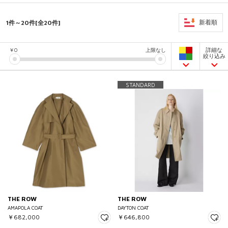
1件～20件[全20件]
新着順
詳細な
￥
0
上限なし
絞り込み
STANDARD
THE ROW
THE ROW
AMAPOLA COAT
DAYTON COAT
￥682,000
￥646,800