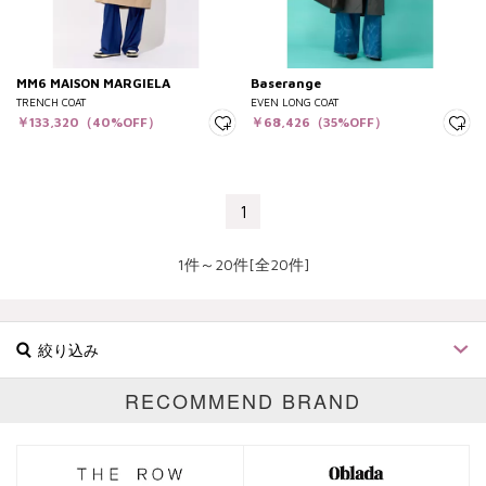
MM6 MAISON MARGIELA
Baserange
TRENCH COAT
EVEN LONG COAT
￥133,320（40%OFF）
￥68,426（35%OFF）
1
1件～20件[全20件]
絞り込み
RECOMMEND BRAND