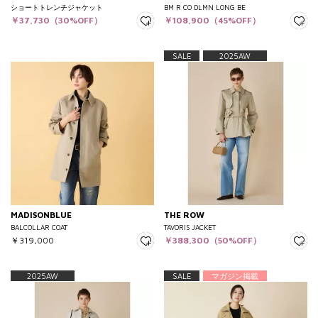
ショートトレンチジャケット
BM R CO DLMN LONG BE
￥37,730（30%OFF）
￥108,900（45%OFF）
SALE
2025AW
MADISONBLUE
THE ROW
BALCOLLAR COAT
TAVORIS JACKET
￥319,000
￥388,300（50%OFF）
2025AW
SALE
マガジン掲載