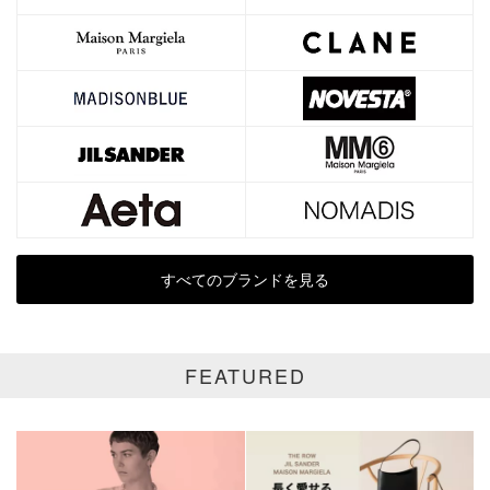
ブランド
カテゴリ
Trench coats
サイズ
価格
円～
円
すべてのブランドを見る
表示オプション
全て
通常商品
FEATURED
SALE商品
予約品
再入荷
新着