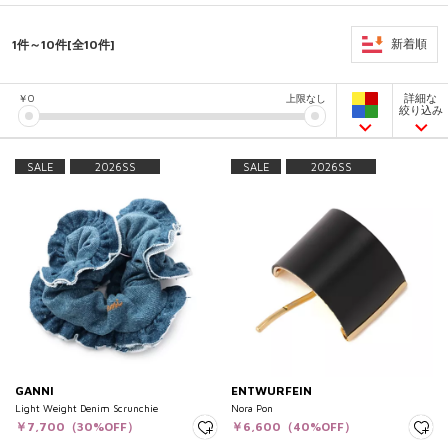
1件～10件[全10件]
新着順
詳細な
￥
0
上限なし
絞り込み
SALE
2026SS
SALE
2026SS
GANNI
ENTWURFEIN
Light Weight Denim Scrunchie
Nora Pon
￥7,700（30%OFF）
￥6,600（40%OFF）