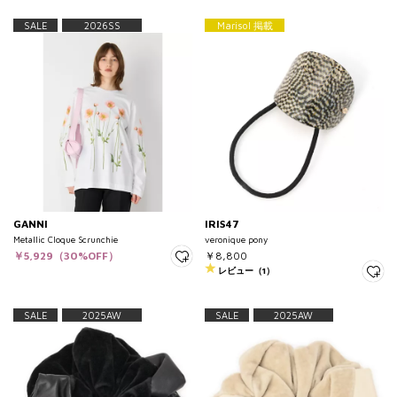
SALE
2026SS
Marisol 掲載
GANNI
IRIS47
Metallic Cloque Scrunchie
veronique pony
￥5,929（30%OFF）
￥8,800
レビュー（1）
SALE
2025AW
SALE
2025AW