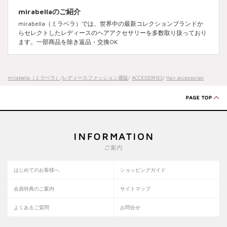
mirabellaのご紹介
mirabella（ミラベラ）では、世界中の最新コレクションブランドか
らセレクトしたレディースのヘアアクセサリーを多数取り扱っており
ます。一部商品を除き返品・交換OK
mirabella（ミラベラ）
/
レディースファッション通販
/
ACCESSORIES
/
Hair accessories
はじめてのお客様へ
ショッピングガイド
会員特典のご案内
サイトマップ
よくあるご質問
お問合せ