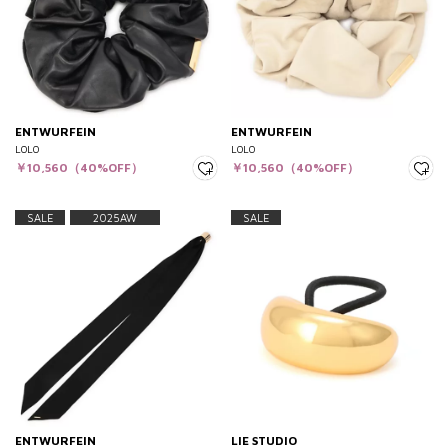
ENTWURFEIN
ENTWURFEIN
LOLO
LOLO
￥10,560（40%OFF）
￥10,560（40%OFF）
SALE
2025AW
SALE
ENTWURFEIN
LIE STUDIO