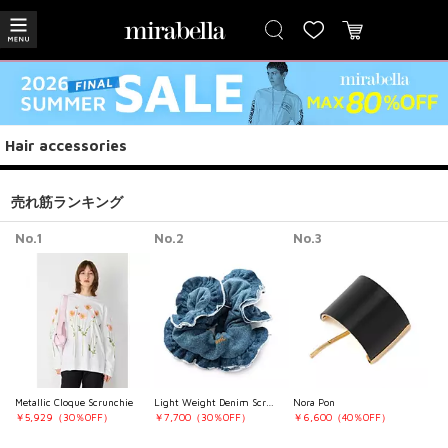
Hair accessories
売れ筋ランキング
No.1
No.2
No.3
Metallic Cloque Scrunchie
Light Weight Denim Scrunchie
Nora Pon
￥5,929（30％OFF）
￥7,700（30％OFF）
￥6,600（40％OFF）