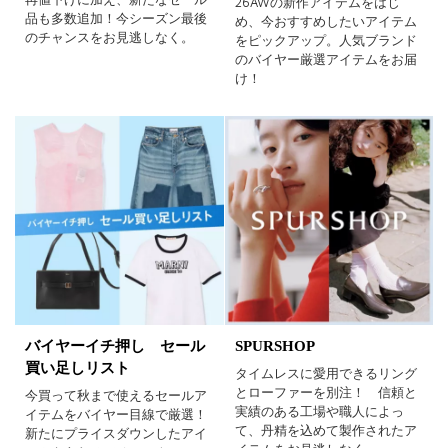
26AWの新作アイテムをはじ
ベージュ
ブラウン
オレンジ
品も多数追加！今シーズン最後
め、今おすすめしたいアイテム
のチャンスをお見逃しなく。
をピックアップ。人気ブランド
イエロー
レッド
ピンク
のバイヤー厳選アイテムをお届
け！
パープル
グリーン
ブルー
ゴールド
シルバー
マルチ
バイヤーイチ押し セール
SPURSHOP
買い足しリスト
タイムレスに愛用できるリング
とローファーを別注！ 信頼と
今買って秋まで使えるセールア
実績のある工場や職人によっ
イテムをバイヤー目線で厳選！
て、丹精を込めて製作されたア
新たにプライスダウンしたアイ