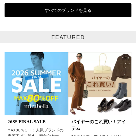
すべてのブランドを見る
表示オプション
全て
通常商品
FEATURED
SALE商品
予約品
再入荷
新着
ラスト1
受注生産
在庫あり
カラー
26SS FINAL SALE
バイヤーのこれ買い！アイ
ホワイト
ブラック
グレー
テム
MAX80％OFF！人気ブランドの
再値下げに加え、新たなセール