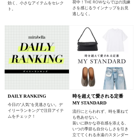
荷中！THE ROWならではの洗練
効く、小さなアイテムをセレク
さを感じるラインナップをお見
ト。
逃しなく。
DAILY RANKING
時を超えて愛される定番
MY STANDARD
今日の“人気”を見逃さない。デ
イリーランキングで注目アイテ
流行にとらわれず、時を重ねて
ムをチェック！
も色あせない。
装いに静かな存在感を添える、
いつの季節も自分らしさを引き
立ててくれる永遠のスタンダー