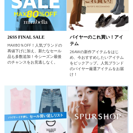
在庫あり
カラー
26SS FINAL SALE
バイヤーのこれ買い！アイ
ホワイト
ブラック
グレー
テム
MAX80％OFF！人気ブランドの
再値下げに加え、新たなセール
26AWの新作アイテムをはじ
ベージュ
ブラウン
オレンジ
品も多数追加！今シーズン最後
め、今おすすめしたいアイテム
のチャンスをお見逃しなく。
をピックアップ。人気ブランド
イエロー
レッド
ピンク
のバイヤー厳選アイテムをお届
け！
パープル
グリーン
ブルー
ゴールド
シルバー
マルチ