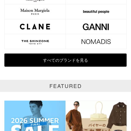
カテゴリ
メッセンジャーバッグ
サイズ
価格
円～
円
すべてのブランドを見る
表示オプション
全て
通常商品
FEATURED
SALE商品
予約品
再入荷
新着
ラスト1
受注生産