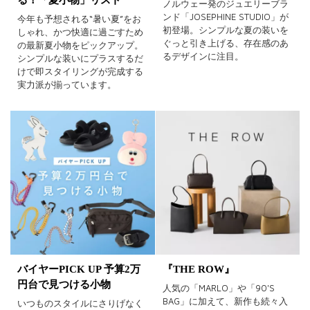
ノルウェー発のジュエリーブラ
ンド「JOSEPHINE STUDIO」が
今年も予想される“暑い夏”をお
初登場。シンプルな夏の装いを
しゃれ、かつ快適に過ごすため
ぐっと引き上げる、存在感のあ
の最新夏小物をピックアップ。
るデザインに注目。
シンプルな装いにプラスするだ
けで即スタイリングが完成する
実力派が揃っています。
バイヤーPICK UP 予算2万
『THE ROW』
円台で見つける小物
人気の「MARLO」や「90'S
BAG」に加えて、新作も続々入
いつものスタイルにさりげなく