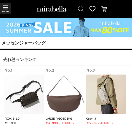
メッセンジャーバッグ
売れ筋ランキング
No.1
No.2
No.3
POOKIE−LQ
LARGE PADDED BAG
Orion 3
￥15,400
￥43,890（30％OFF）
￥5,984（20％OFF）