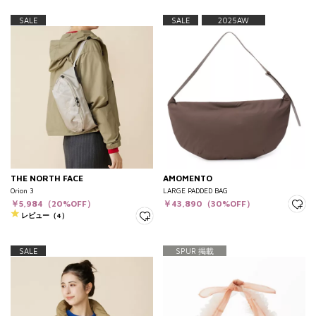
SALE
SALE
2025AW
THE NORTH FACE
AMOMENTO
Orion 3
LARGE PADDED BAG
￥5,984（20%OFF）
￥43,890（30%OFF）
レビュー（4）
SALE
SPUR 掲載