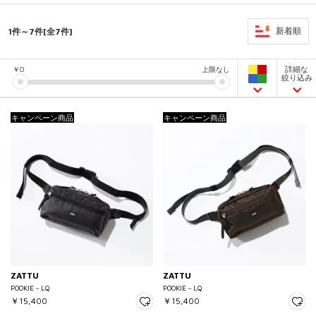
1件～7件[全7件]
新着順
詳細な
￥
0
上限なし
絞り込み
キャンペーン商品
キャンペーン商品
ZATTU
ZATTU
POOKIE－LQ
POOKIE－LQ
￥15,400
￥15,400