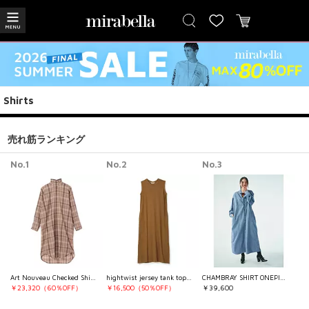
Shirts
売れ筋ランキング
No.1
No.2
No.3
Art Nouveau Checked Shirt （No Print）
hightwist jersey tank top dress
CHAMBRAY SHIRT ONEPIECE
￥23,320（60％OFF）
￥16,500（50％OFF）
￥39,600