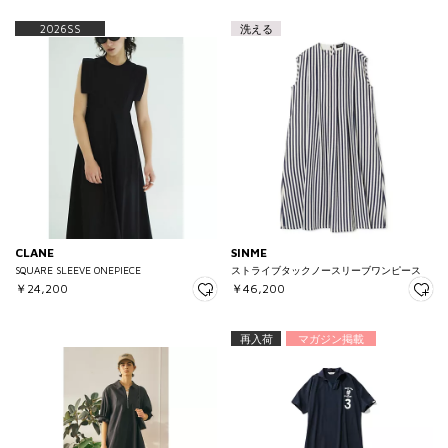
2026SS
洗える
CLANE
SINME
SQUARE SLEEVE ONEPIECE
ストライブタックノースリーブワンピース
￥24,200
￥46,200
再入荷
マガジン掲載