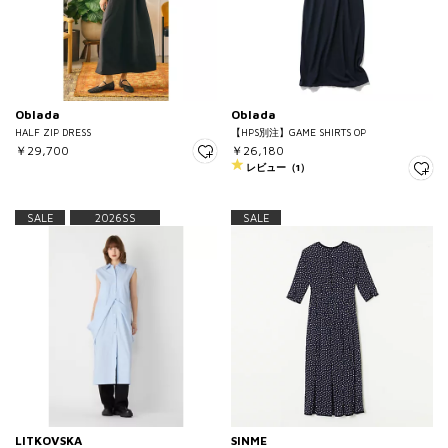
Oblada
Oblada
HALF ZIP DRESS
【HPS別注】GAME SHIRTS OP
￥29,700
￥26,180
レビュー（1）
SALE
2026SS
SALE
LITKOVSKA
SINME