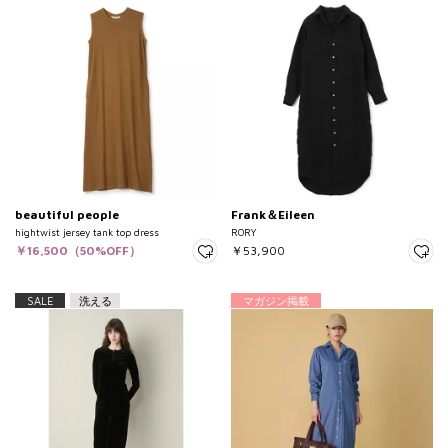
beautiful people
Frank＆Eileen
hightwist jersey tank top dress
RORY
￥16,500（50%OFF）
￥53,900
SALE
洗える
マガジン掲載