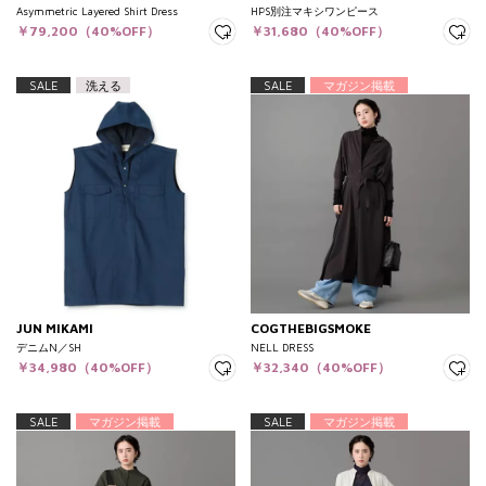
Asymmetric Layered Shirt Dress
HPS別注マキシワンピース
￥79,200（40%OFF）
￥31,680（40%OFF）
SALE
洗える
SALE
マガジン掲載
JUN MIKAMI
COGTHEBIGSMOKE
デニムN／SH
NELL DRESS
￥34,980（40%OFF）
￥32,340（40%OFF）
SALE
マガジン掲載
SALE
マガジン掲載