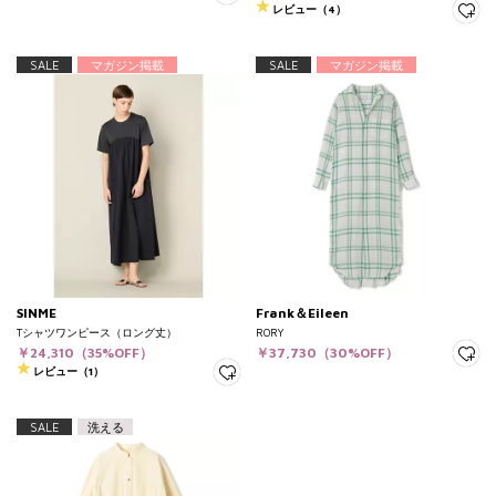
レビュー（4）
SALE
マガジン掲載
SALE
マガジン掲載
SINME
Frank＆Eileen
Tシャツワンピース（ロング丈）
RORY
￥24,310（35%OFF）
￥37,730（30%OFF）
レビュー（1）
SALE
洗える