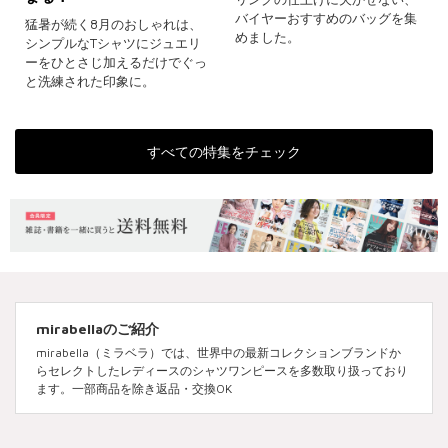
バイヤーおすすめのバッグを集
猛暑が続く8月のおしゃれは、
めました。
シンプルなTシャツにジュエリ
ーをひとさじ加えるだけでぐっ
と洗練された印象に。
すべての特集をチェック
mirabellaのご紹介
mirabella（ミラベラ）では、世界中の最新コレクションブランドか
らセレクトしたレディースのシャツワンピースを多数取り扱っており
ます。一部商品を除き返品・交換OK