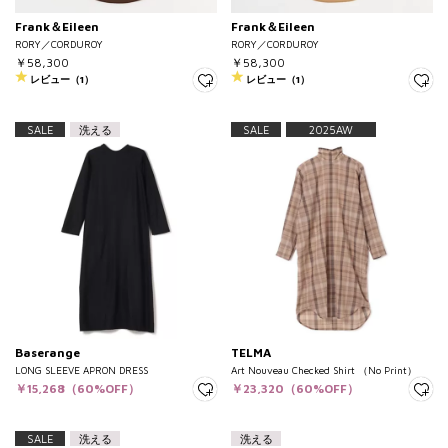
Frank＆Eileen
Frank＆Eileen
RORY／CORDUROY
RORY／CORDUROY
￥58,300
￥58,300
レビュー（1）
レビュー（1）
SALE
洗える
SALE
2025AW
Baserange
TELMA
LONG SLEEVE APRON DRESS
Art Nouveau Checked Shirt （No Print）
￥15,268（60%OFF）
￥23,320（60%OFF）
SALE
洗える
洗える