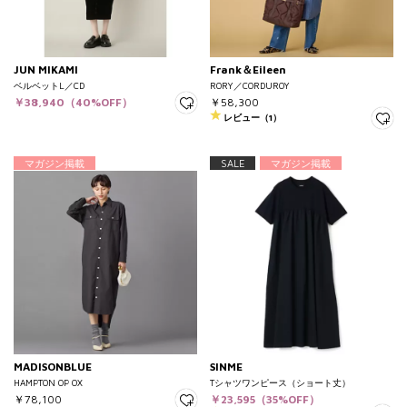
JUN MIKAMI
Frank＆Eileen
ベルベットL／CD
RORY／CORDUROY
￥38,940（40%OFF）
￥58,300
レビュー（1）
マガジン掲載
SALE
マガジン掲載
MADISONBLUE
SINME
HAMPTON OP OX
Tシャツワンピース（ショート丈）
￥78,100
￥23,595（35%OFF）