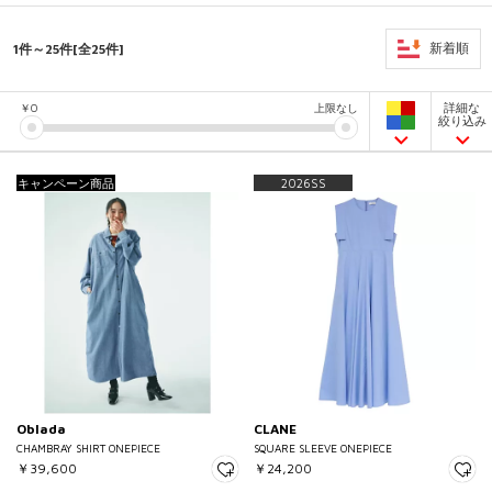
1件～25件[全25件]
新着順
詳細な
￥
0
上限なし
絞り込み
キャンペーン商品
2026SS
Oblada
CLANE
CHAMBRAY SHIRT ONEPIECE
SQUARE SLEEVE ONEPIECE
￥39,600
￥24,200