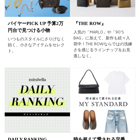
バイヤーPICK UP 予算2万
『THE ROW』
円台で見つける小物
人気の「MARLO」や「90'S
BAG」に加えて、新作も続々入
いつものスタイルにさりげなく
荷中！THE ROWならではの洗練
効く、小さなアイテムをセレク
さを感じるラインナップをお見
ト。
逃しなく。
DAILY RANKING
時を超えて愛される定番