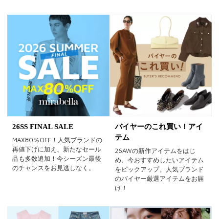
SALE商品
予約品
再入荷
新着
ラスト1
受注生産
在庫あり
カラー
26SS FINAL SALE
バイヤーのこれ買い！アイ
ホワイト
ブラック
グレー
テム
MAX80％OFF！人気ブランドの
再値下げに加え、新たなセール
26AWの新作アイテムをはじ
ベージュ
ブラウン
オレンジ
品も多数追加！今シーズン最後
め、今おすすめしたいアイテム
のチャンスをお見逃しなく。
をピックアップ。人気ブランド
イエロー
レッド
ピンク
のバイヤー厳選アイテムをお届
け！
パープル
グリーン
ブルー
ゴールド
シルバー
マルチ