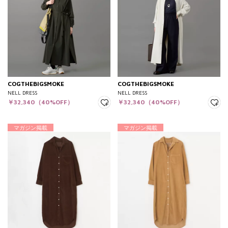
COGTHEBIGSMOKE
COGTHEBIGSMOKE
NELL DRESS
NELL DRESS
￥32,340（40%OFF）
￥32,340（40%OFF）
マガジン掲載
マガジン掲載