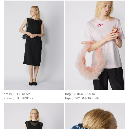
dress
／THE ROW
bag
／CHIKA KISADA
shoes
／JIL SANDER
tops
／SIMONE ROCHA