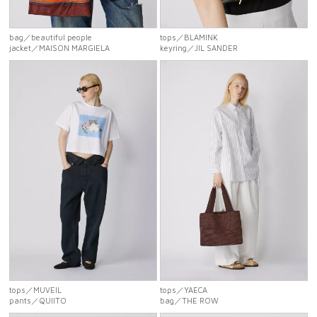
bag
／beautiful people
tops
／BLAMINK
jacket
／MAISON MARGIELA
keyring
／JIL SANDER
tops
／MUVEIL
tops
／YAECA
pants
／QUIITO
bag
／THE ROW