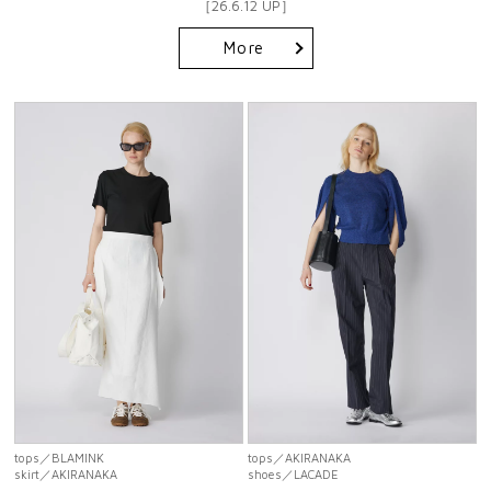
［26.6.12 UP］
More
tops
／BLAMINK
tops
／AKIRANAKA
skirt
／AKIRANAKA
shoes
／LACADE