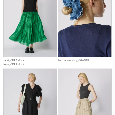
skirt
／BLAMINK
hair accessory
／GANNI
tops
／BLAMINK