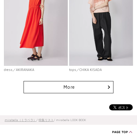
dress
／AKIRANAKA
tops
／CHIKA KISADA
More
mirabella（ミラベラ）
/
特集リスト
/ mirabella LOOK BOOK