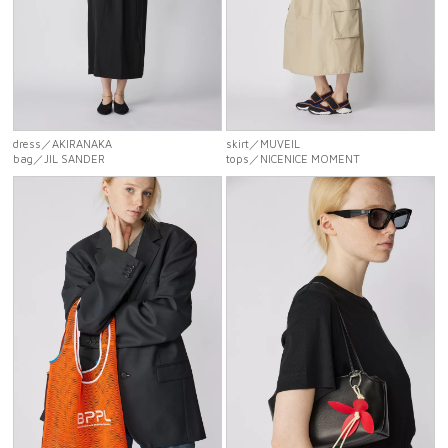
dress
／AKIRANAKA
skirt
／MUVEIL
bag
／JIL SANDER
tops
／NICENICE MOMENT