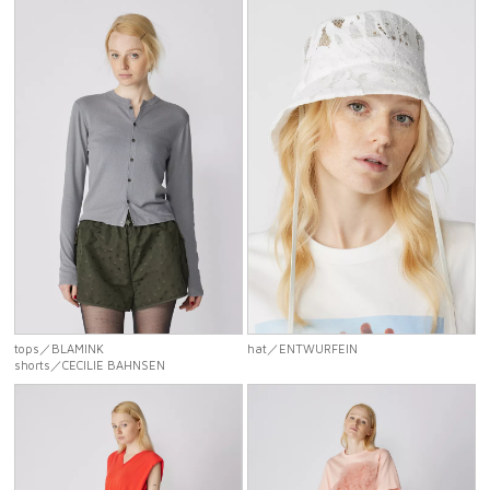
tops
／BLAMINK
hat
／ENTWURFEIN
shorts
／CECILIE BAHNSEN