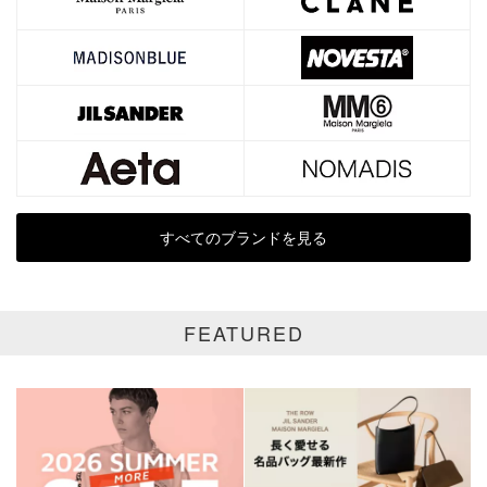
カテゴリ
サイズ
価格
円～
円
すべてのブランドを見る
表示オプション
全て
通常商品
FEATURED
SALE商品
予約品
再入荷
新着
ラスト1
受注生産