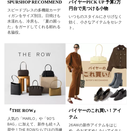
SPURSHOP RECOMMEND
バイヤーPICK UP 予算2万
円台で見つける小物
スピードブレスの多機能カーデ
ィガンをサイズ別注。日焼けも
いつものスタイルにさりげなく
水濡れも、冷房も。「夏の困っ
効く、小さなアイテムをセレク
た」をガードしてくれる頼れる
ト。
名脇役。
『THE ROW』
バイヤーのこれ買い！アイ
テム
人気の「MARLO」や「90'S
BAG」に加えて、新作も続々入
26AWの新作アイテムをはじ
荷中！THE ROWならではの洗練
め、今おすすめしたいアイテム