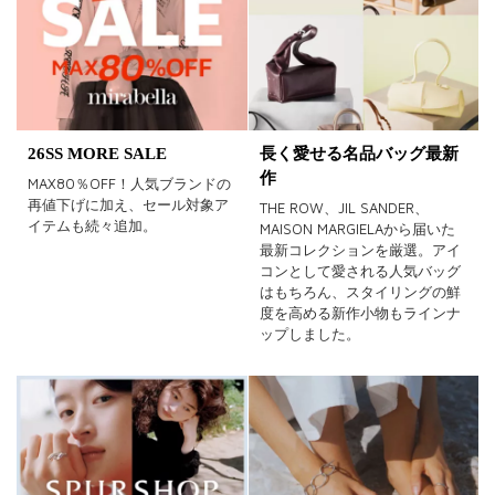
在庫あり
カラー
26SS MORE SALE
長く愛せる名品バッグ最新
ホワイト
ブラック
グレー
作
MAX80％OFF！人気ブランドの
再値下げに加え、セール対象ア
THE ROW、JIL SANDER、
ベージュ
ブラウン
オレンジ
イテムも続々追加。
MAISON MARGIELAから届いた
最新コレクションを厳選。アイ
イエロー
レッド
ピンク
コンとして愛される人気バッグ
はもちろん、スタイリングの鮮
パープル
グリーン
ブルー
度を高める新作小物もラインナ
ップしました。
ゴールド
シルバー
マルチ