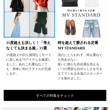
35度超えも涼しく！「考え
時を超えて愛される定番
なくても決まる服」15選
MY STANDARD
35度超えの日も無理なくモード
流行にとらわれず、時を重ねて
に楽しめる15アイテムを厳選し
も色あせない。
ました。あれこれ重ねなくて
装いに静かな存在感を添える、
も、簡単に旬のスタイルが完成
いつの季節も自分らしさを引き
します。
立ててくれる永遠のスタンダー
ドを集めました。
すべての特集をチェック