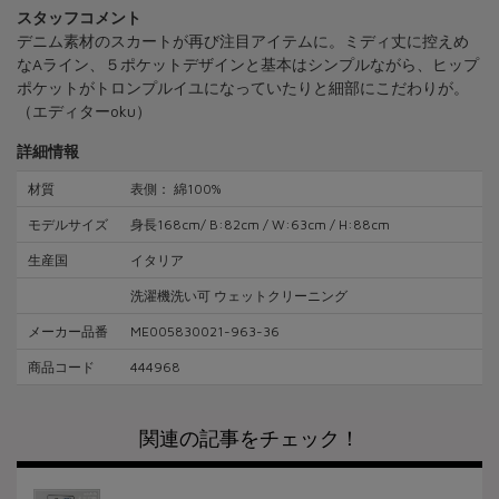
スタッフコメント
デニム素材のスカートが再び注目アイテムに。ミディ丈に控えめ
なAライン、５ポケットデザインと基本はシンプルながら、ヒップ
ポケットがトロンプルイユになっていたりと細部にこだわりが。
（エディターoku）
詳細情報
材質
表側： 綿100%
モデルサイズ
身長168cm/ B:82cm / W:63cm / H:88cm
生産国
イタリア
洗濯機洗い可 ウェットクリーニング
メーカー品番
ME005830021-963-36
商品コード
444968