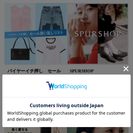
バイヤーイチ押し セール
SPURSHOP
買い足しリスト
タイムレスに愛用できるリング
とローファーを別注！ 信頼と
今買って秋まで使えるセールア
実績のある工場や職人によっ
イテムをバイヤー目線で厳選！
て、丹精を込めて製作されたア
新たにプライスダウンしたアイ
イテムをお見逃しなく。
テムもあわせてチェック。