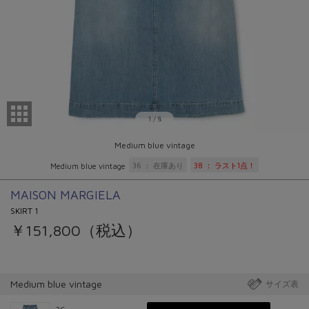
1
/
8
Medium blue vintage
36
在庫あり
38
ラスト1点！
Medium blue vintage
MAISON MARGIELA
SKIRT 1
￥151,800（税込）
Medium blue vintage
サイズ表