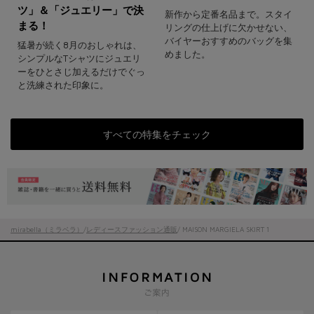
ツ」＆「ジュエリー」で決
新作から定番名品まで。スタイ
まる！
リングの仕上げに欠かせない、
バイヤーおすすめのバッグを集
猛暑が続く8月のおしゃれは、
めました。
シンプルなTシャツにジュエリ
ーをひとさじ加えるだけでぐっ
と洗練された印象に。
すべての特集をチェック
mirabella（ミラベラ）
/
レディースファッション通販
/ MAISON MARGIELA SKIRT 1