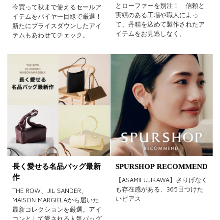
とローファーを別注！ 信頼と
今買って秋まで使えるセールア
実績のある工場や職人によっ
イテムをバイヤー目線で厳選！
て、丹精を込めて製作されたア
新たにプライスダウンしたアイ
イテムをお見逃しなく。
テムもあわせてチェック。
長く愛せる名品バッグ最新
SPURSHOP RECOMMEND
作
【ASAMIFUJIKAWA】さりげなく
も存在感がある、365日つけた
THE ROW、JIL SANDER、
いピアス
MAISON MARGIELAから届いた
最新コレクションを厳選。アイ
コンとして愛される人気バッグ