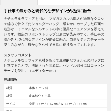
手仕事の温かみと現代的なデザインが絶妙に融合
ナチュラルラフィアを用い、マダガスカルの職人が緻密なクロシ
ェ編みで仕立てたショルダーバッグ。緩やかにカーブした底面の
造形が、ミニマルなシルエットの中に優美なニュアンスを添えて
います。幅広のリボンストラップは肩に馴染みやすく、手仕事の
温かみと現代的なデザインが絶妙に融合。自然なテクスチャーを
楽しみながら、確かな耐久性で日常に寄り添ってくれます。
スタッフコメント
ナチュラルなラフィア素材をあえて直線的なフォルムのバッグに
仕立てることで、洗練された印象に。ハンドル部分にはコットン
テープを使用。（エディターoku）
詳細情報
材質
本体： ヤシ 綿
材質
皮革部分： 牛革
サイズ
身長168cm/ B:82cm / W:63cm / H:88cm