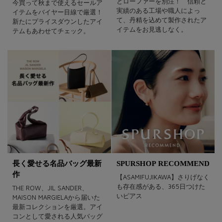
とローファーを別注！ 信頼と
今買って秋まで使えるセールア
実績のある工場や職人によっ
イテムをバイヤー目線で厳選！
て、丹精を込めて製作されたア
新たにプライスダウンしたアイ
イテムをお見逃しなく。
テムもあわせてチェック。
長く愛せる名品バッグ最新
SPURSHOP RECOMMEND
作
【ASAMIFUJIKAWA】さりげなく
も存在感がある、365日つけた
THE ROW、JIL SANDER、
いピアス
MAISON MARGIELAから届いた
最新コレクションを厳選。アイ
コンとして愛される人気バッグ