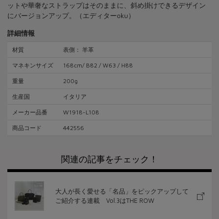
ットや華奢なストラップはそのままに、斜め掛けできるデザイン
にバージョンアップ。（エディターoku）
詳細情報
材質
表側： 羊革
マネキンサイズ
168cm/ B82 / W63 / H88
重量
200g
生産国
イタリア
メーカー品番
W1918-L108
商品コード
442556
大人が長く愛せる「名品」をピックアップして
ご紹介する連載 Vol.3はTHE ROW