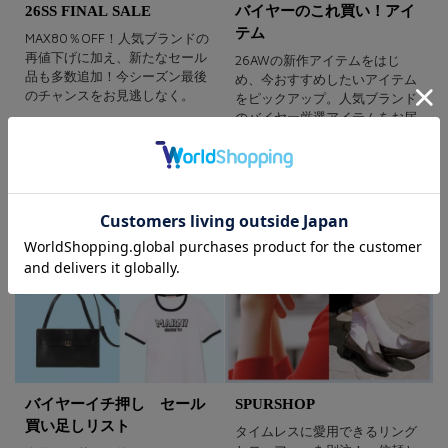
26SS FINAL SALE
バイヤーのこれ買い！アイ
テム
MAX80％OFF！人気ブランドの
再値下げに加え、新たなセール
26AWの新作アイテムをはじ
品も多数追加！今シーズン最後
め、今おすすめしたいアイテム
のチャンスをお見逃しなく。
をピックアップ。人気ブランド
のバイヤー厳選アイテムをお届
け！
バイヤーイチ押し セール
SPURSHOP
買い足しリスト
タイムレスに愛用できるリング