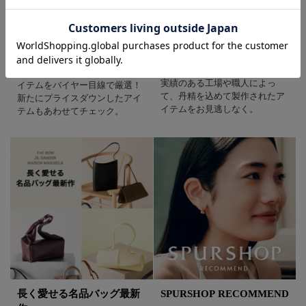
バイヤーイチ押し セール
SPURSHOP
買い足しリスト
タイムレスに愛用できるリング
とローファーを別注！ 信頼と
今買って秋まで使えるセールア
実績のある工場や職人によっ
イテムをバイヤー目線で厳選！
て、丹精を込めて製作されたア
新たにプライスダウンしたアイ
イテムをお見逃しなく。
テムもあわせてチェック。
長く愛せる名品バッグ最新
SPURSHOP RECOMMEND