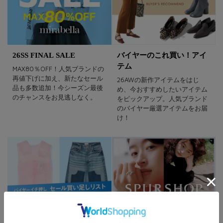
26SS FINAL SALE
バイヤーのこれ買い！アイ
テム
MAX80％OFF！人気ブランドの
再値下げに加え、新たなセール
26AWの新作アイテムをはじ
品も多数追加！今シーズン最後
め、今おすすめしたいアイテム
のチャンスをお見逃しなく。
をピックアップ。人気ブランド
のバイヤー厳選アイテムをお届
け！