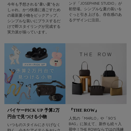
ンド「JOSEPHINE STUDIO」が
今年も予想される“暑い夏”をお
初登場。シンプルな夏の装いを
しゃれ、かつ快適に過ごすため
ぐっと引き上げる、存在感のあ
の最新夏小物をピックアップ。
るデザインに注目。
シンプルな装いにプラスするだ
けで即スタイリングが完成する
実力派が揃っています。
バイヤーPICK UP 予算2万
『THE ROW』
円台で見つける小物
人気の「MARLO」や「90'S
BAG」に加えて、新作も続々入
いつものスタイルにさりげなく
荷中！THE ROWならではの洗練
効く、小さなアイテムをセレク