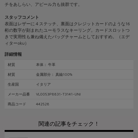
チをあしらい、アピール力も抜群です。
スタッフコメント
表面はレザーに４ステッチ、裏面はクレジットカードのような16
桁の数字が刻まれたユーモラスなキーリング。カードスロットつ
きで実用性も兼ね備えたバッグチャームとしておすすめ。（エデ
ィターoku）
詳細情報
材質
本体： 牛革
材質
金属部分： 真鍮100%
生産国
イタリア
メーカー品番
VL0053P8831-T3141-UNI
商品コード
442528