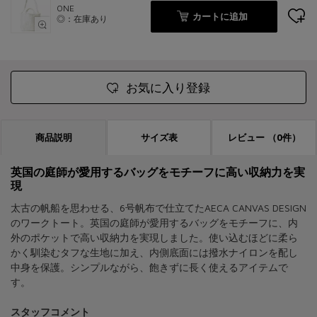
ONE
カートに追加
◎：在庫あり
お気に入り登録
商品説明
サイズ表
レビュー
（0件）
英国の庭師が愛用するバッグをモチーフに高い収納力を実
現
太古の帆船を思わせる、6号帆布で仕立てたAECA CANVAS DESIGN
のワークトート。英国の庭師が愛用するバッグをモチーフに、内
外のポケットで高い収納力を実現しました。使い込むほどに柔ら
かく馴染むタフな生地に加え、内側底面には撥水ナイロンを配し
中身を保護。シンプルながら、飽きずに長く使えるアイテムで
す。
スタッフコメント