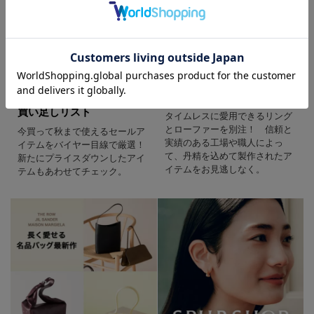
バイヤーイチ押し セール
SPURSHOP
買い足しリスト
タイムレスに愛用できるリング
とローファーを別注！ 信頼と
今買って秋まで使えるセールア
実績のある工場や職人によっ
イテムをバイヤー目線で厳選！
て、丹精を込めて製作されたア
新たにプライスダウンしたアイ
イテムをお見逃しなく。
テムもあわせてチェック。