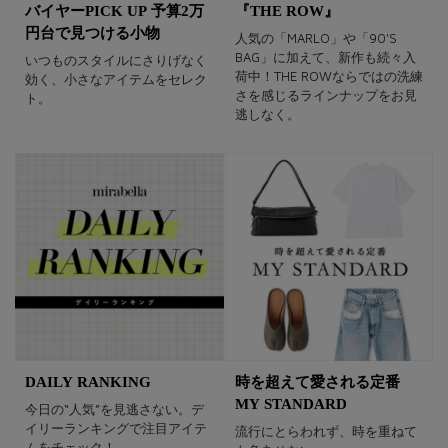
バイヤーPICK UP 予算2万
『THE ROW』
円台で見つける小物
人気の「MARLO」や「90'S
BAG」に加えて、新作も続々入
いつものスタイルにさりげなく
荷中！THE ROWならではの洗練
効く、小さなアイテムをセレク
さを感じるラインナップをお見
ト。
逃しなく。
DAILY RANKING
時を超えて愛される定番
MY STANDARD
今日の“人気”を見逃さない。デ
イリーランキングで注目アイテ
流行にとらわれず、時を重ねて
ムをチェック！