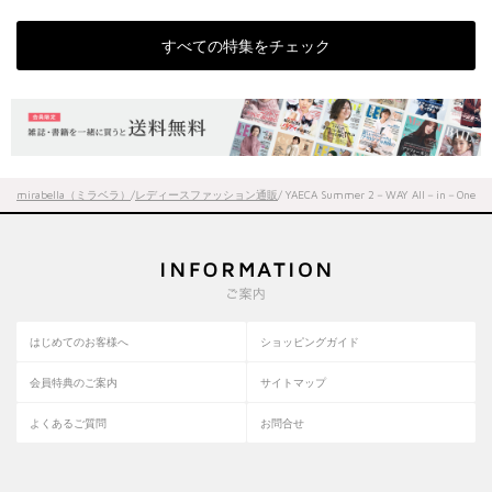
すべての特集をチェック
mirabella（ミラベラ）
/
レディースファッション通販
/ YAECA Summer 2－WAY All－in－One
はじめてのお客様へ
ショッピングガイド
会員特典のご案内
サイトマップ
よくあるご質問
お問合せ