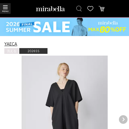
YAECA
洗える
2026SS