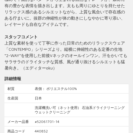
有の豊かな表情を描き出します。太もも周りにゆとりを持たせた
リラックス感のあるシルエットながら、上質な風合いで存在感の
ある佇まいに。抜群の伸縮性が体の動きにしなやかに寄り添い、
レイヤードも自在なアイテムです。
スタッフコメント
上質な素材を使って丁寧に作った日常のためのリラックスウェア
「CONTEMPO」シリーズより。縦横に伸縮性のある定番の生地
“2-WAY”を使用した前後Vネックのオールインワン。汗をかいても
サラサラのドライタッチな質感、風が通り抜けるシルエットも猛
暑向き。（エディターoku）
詳細情報
材質
表側： ポリエステル100%
生産国
日本
洗濯機洗い可（ネット使用） 石油系ドライクリーニング
ウェットクリーニング
メーカー品番
#52061701-14
商品コード
440852