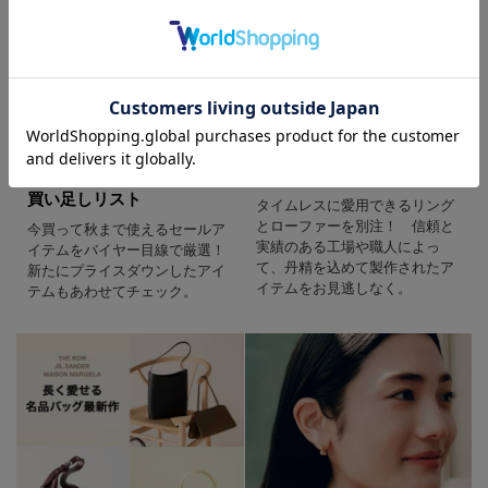
バイヤーイチ押し セール
SPURSHOP
買い足しリスト
タイムレスに愛用できるリング
とローファーを別注！ 信頼と
今買って秋まで使えるセールア
実績のある工場や職人によっ
イテムをバイヤー目線で厳選！
て、丹精を込めて製作されたア
新たにプライスダウンしたアイ
イテムをお見逃しなく。
テムもあわせてチェック。