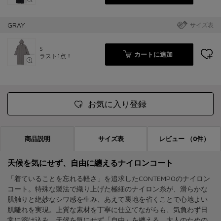
GRAY
サイズ表
S
カートに追加
ラスト1点！
お気に入り登録
商品説明
サイズ表
レビュー
（0件）
天候を気にせず、自由に纏えるナイロンコート
「着ていることを忘れる軽さ」を追求したCONTEMPOのナイロン
コート。特殊な製法で織り上げた極細のナイロン糸が、滑らかな
肌触りと絶妙なシワ感を生み、あえて裏地を省くことで心地よい
肌離れを実現。上質な素材を丁寧に仕立てながらも、気負わず日
常に溶け込み、天候を気にせず「自由」を纏える、大人のための