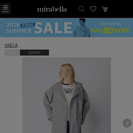
YAECA
洗える
2026SS