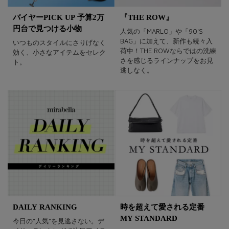
バイヤーPICK UP 予算2万
『THE ROW』
円台で見つける小物
人気の「MARLO」や「90'S
BAG」に加えて、新作も続々入
いつものスタイルにさりげなく
荷中！THE ROWならではの洗練
効く、小さなアイテムをセレク
さを感じるラインナップをお見
ト。
逃しなく。
DAILY RANKING
時を超えて愛される定番
MY STANDARD
今日の“人気”を見逃さない。デ