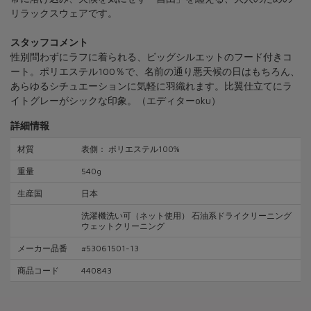
リラックスウェアです。
スタッフコメント
性別問わずにラフに着られる、ビッグシルエットのフード付きコ
ート。ポリエステル100％で、名前の通り悪天候の日はもちろん、
あらゆるシチュエーションに気軽に羽織れます。比翼仕立てにラ
イトグレーがシックな印象。（エディターoku）
詳細情報
材質
表側： ポリエステル100%
重量
540g
生産国
日本
洗濯機洗い可（ネット使用） 石油系ドライクリーニング
ウェットクリーニング
メーカー品番
#53061501-13
商品コード
440843