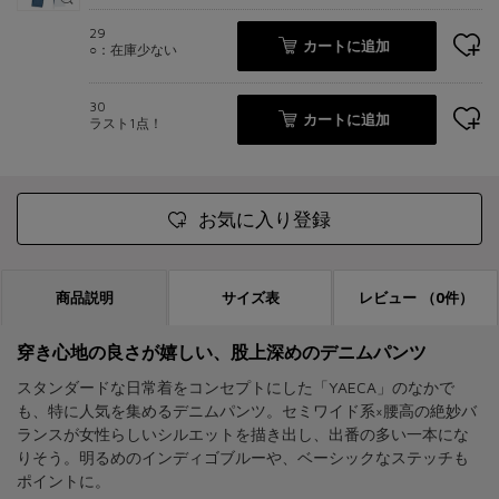
29
カートに追加
○：在庫少ない
30
カートに追加
ラスト1点！
お気に入り登録
商品説明
サイズ表
レビュー
（0件）
穿き心地の良さが嬉しい、股上深めのデニムパンツ
スタンダードな日常着をコンセプトにした「YAECA」のなかで
も、特に人気を集めるデニムパンツ。セミワイド系×腰高の絶妙バ
ランスが女性らしいシルエットを描き出し、出番の多い一本にな
りそう。明るめのインディゴブルーや、ベーシックなステッチも
ポイントに。