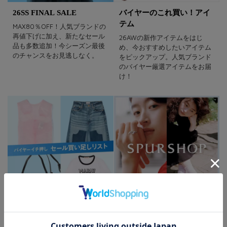
26SS FINAL SALE
バイヤーのこれ買い！アイ
テム
MAX80％OFF！人気ブランドの
再値下げに加え、新たなセール
26AWの新作アイテムをはじ
品も多数追加！今シーズン最後
め、今おすすめしたいアイテム
のチャンスをお見逃しなく。
をピックアップ。人気ブランド
のバイヤー厳選アイテムをお届
け！
バイヤーイチ押し セール
SPURSHOP
買い足しリスト
タイムレスに愛用できるリング