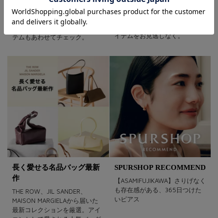
とローファーを別注！ 信頼と
今買って秋まで使えるセールア
実績のある工場や職人によっ
イテムをバイヤー目線で厳選！
て、丹精を込めて製作されたア
新たにプライスダウンしたアイ
イテムをお見逃しなく。
テムもあわせてチェック。
長く愛せる名品バッグ最新
SPURSHOP RECOMMEND
作
【ASAMIFUJIKAWA】さりげなく
も存在感がある、365日つけた
THE ROW、JIL SANDER、
いピアス
MAISON MARGIELAから届いた
最新コレクションを厳選。アイ