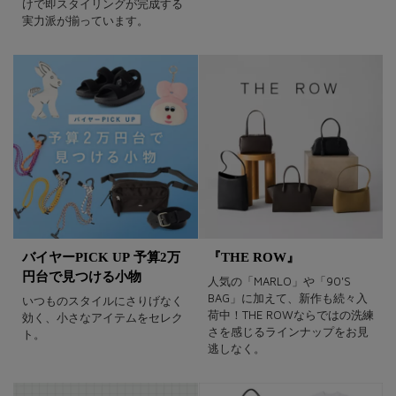
けで即スタイリングが完成する
実力派が揃っています。
バイヤーPICK UP 予算2万
『THE ROW』
円台で見つける小物
人気の「MARLO」や「90'S
BAG」に加えて、新作も続々入
いつものスタイルにさりげなく
荷中！THE ROWならではの洗練
効く、小さなアイテムをセレク
さを感じるラインナップをお見
ト。
逃しなく。