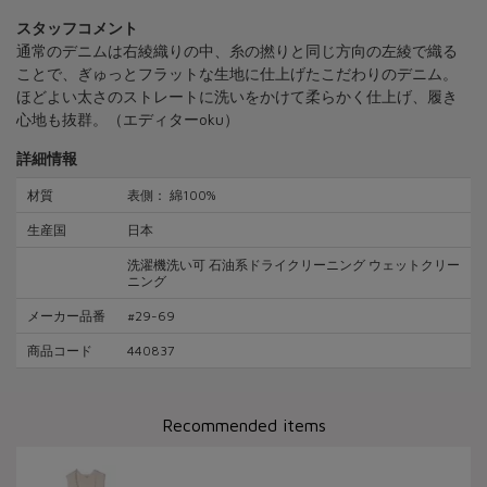
スタッフコメント
通常のデニムは右綾織りの中、糸の撚りと同じ方向の左綾で織る
ことで、ぎゅっとフラットな生地に仕上げたこだわりのデニム。
ほどよい太さのストレートに洗いをかけて柔らかく仕上げ、履き
心地も抜群。（エディターoku）
詳細情報
材質
表側： 綿100%
生産国
日本
洗濯機洗い可 石油系ドライクリーニング ウェットクリー
ニング
メーカー品番
#29-69
商品コード
440837
Recommended items