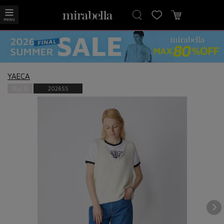
YAECA
洗える
2026SS