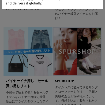
26AWの新作アイテムをはじ
品も多数追加！今シーズン最後
め、今おすすめしたいアイテム
のチャンスをお見逃しなく。
をピックアップ。人気ブランド
のバイヤー厳選アイテムをお届
け！
バイヤーイチ押し セール
SPURSHOP
買い足しリスト
タイムレスに愛用できるリング
とローファーを別注！ 信頼と
今買って秋まで使えるセールア
実績のある工場や職人によっ
イテムをバイヤー目線で厳選！
て、丹精を込めて製作されたア
新たにプライスダウンしたアイ