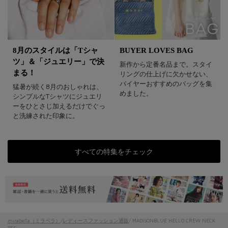
8月のスタイルは「Tシャ
BUYER LOVES BAG
ツ」＆「ジュエリー」で決
新作から定番名品まで。スタイ
まる！
リングの仕上げに欠かせない、
バイヤーおすすめのバッグを集
猛暑が続く8月のおしゃれは、
めました。
シンプルなTシャツにジュエリ
ーをひとさじ加えるだけでぐっ
と洗練された印象に。
すべての特集をチェック
mirabella（ミラベラ）
/
レディースファッション通販
/ MADISONBLUE HELLO CREW NECK