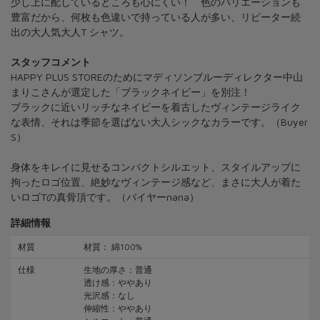
少し上に配しているところも心にくい！ 色のバリエーションも
豊富だから、何枚も色違いで持っている人が多い、リピーター続
出の大人気大人T シャツ。
スタッフコメント
HAPPY PLUS STOREのためにマディソンブルーディレクター中山
まりこさんが選定した「ブラックネイビー」を別注！
ブラックに近いリッチなネイビーを着古したヴィンテージライク
な表情、それは季節を選ばない大人シックなカラーです。（Buyer
S）
身体をキレイに見せるコンパクトシルエット、スタイルアップに
拘ったロゴ位置、絶妙なヴィンテージ感など、まさに大人が着た
いロゴTの真骨頂です。（バイヤーnana）
詳細情報
材質
材質： 綿100%
仕様
生地の厚さ：普通
透け感：ややあり
光沢感：なし
伸縮性：ややあり