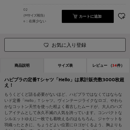
02
（Mサイズ相当）
カートに追加
○：在庫少ない
お気に入り登録
商品説明
サイズ表
レビュー
（
34
件）
ハピプラの定番Tシャツ「Hello」は累計販売数3000枚超
え！
もうくどくど語る必要がないほど、ハピプラではなくてはならな
いド定番「Hello」T シャツ。ヴィンテージライクなロゴ、やわら
かなコットン天竺を使った程よく着古したムードが、大人のハズ
しアイテムとして永久不滅の人気を誇っています。コンパクトな
シルエットゆえに一枚でも着映えるのはもちろん、ジャケットを
羽織ったときに、ちょうどよい位置にロゴがくるよう、胸よりも