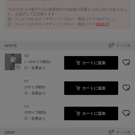
※2025大人の春STYLEお披露目BOOK誌面の品番と上代に誤りがありまし
た。お詫びして訂正致します。
誤：Tシャツ\38,500（マディソンブルー・商品コード343771）→
正：Tシャツ\27,500（マディソンブルー・商品コード
432817
）
WHITE
サイズ表
00
（～XSサイズ相当）
カートに追加
◎：在庫あり
01
（Sサイズ相当）
カートに追加
◎：在庫あり
02
（Mサイズ相当）
カートに追加
◎：在庫あり
GRAY
サイズ表