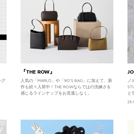
『THE ROW』
JO
ング
人気の「MARLO」や「90'S BAG」に加えて、新
ノ
作も続々入荷中！THE ROWならではの洗練さを
S
感じるラインナップをお見逃しなく。
と
26.