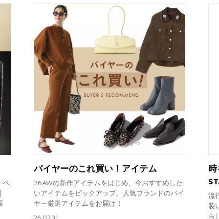
バイヤーのこれ買い！アイテム
時
S
・ベ
26AWの新作アイテムをはじめ、今おすすめした
到
いアイテムをピックアップ。人気ブランドのバイ
流
届
ヤー厳選アイテムをお届け！
装
ら
26.07.31