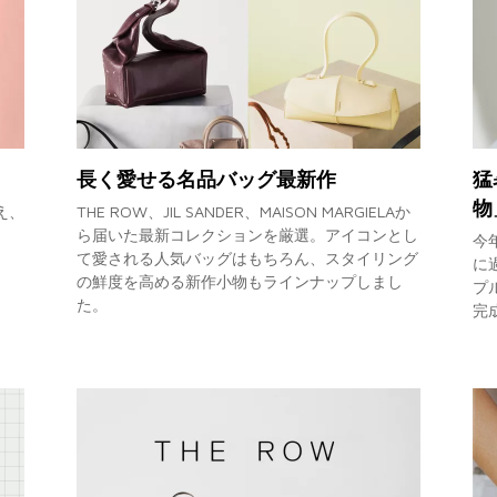
長く愛せる名品バッグ最新作
猛
物
え、
THE ROW、JIL SANDER、MAISON MARGIELAか
ら届いた最新コレクションを厳選。アイコンとし
今
て愛される人気バッグはもちろん、スタイリング
に
の鮮度を高める新作小物もラインナップしまし
プ
た。
完