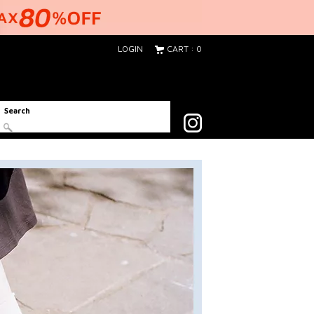
LOGIN
CART : 0
Search