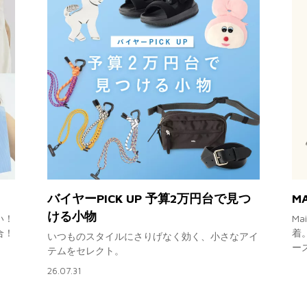
バイヤーPICK UP 予算2万円台で見つ
MA
ける小物
い！
Ma
合！
着
いつものスタイルにさりげなく効く、小さなアイ
ー
テムをセレクト。
26.07.31