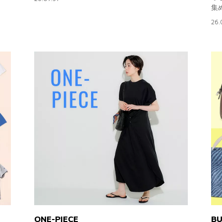
集
26.
ONE-PIECE
BU