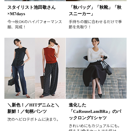
スタイリスト池田敬さん
「秋バッグ」「秋靴」「秋
新着順
価格が安い順
×M7days
スニーカー」
価格が高い順
値下げ実施日順
今→秋OKのハイパフォーマンス
手持ちの服に合わせるだけで季
服、完成！
節を先取り！
レビュー件数順
レビュー高評価順
カラー（複数選択可）
ホワイト
ブラック
グレー
ベージュ
ブラウン
オレンジ
イエロー
レッド
ピンク
パープル
グリーン
ブルー
ゴールド
シルバー
マルチ
＼新色！／HITデニムと＼
進化した
新鮮！／旬柄パンツ
「CaRouseLamBRa」のパ
ックロングTシャツ
次のヘビロテボトムに決まり。
きれいめにもカジュアルにも。
使える2色をセットでお届け。