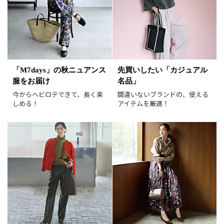
掲載雑誌
価格
円～
円
表示オプション
「M7days」の秋ニュアンス
先買いしたい「カジュアル
服をお届け
名品」
すべて
新着
今からヘビロテできて、長く楽
間違いないブランドの、使える
SALE商品
予約品
しめる！
アイテムを厳選！
再入荷
ラスト1
在庫あり
表示形式
画像小
画像大
表示件数
30件
60件
90件
並び順
おすすめ順
人気順