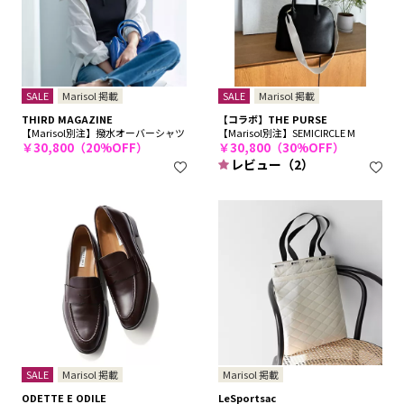
SALE
Marisol 掲載
SALE
Marisol 掲載
THIRD MAGAZINE
【コラボ】THE PURSE
【Marisol別注】撥水オーバーシャツ
【Marisol別注】SEMICIRCLE M
￥30,800（20%OFF）
￥30,800（30%OFF）
レビュー（2）
SALE
Marisol 掲載
Marisol 掲載
ODETTE E ODILE
LeSportsac