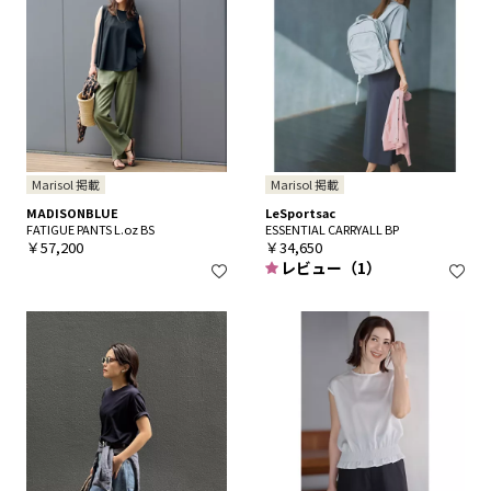
Marisol 掲載
Marisol 掲載
MADISONBLUE
LeSportsac
FATIGUE PANTS L.oz BS
ESSENTIAL CARRYALL BP
￥57,200
￥34,650
レビュー（1）