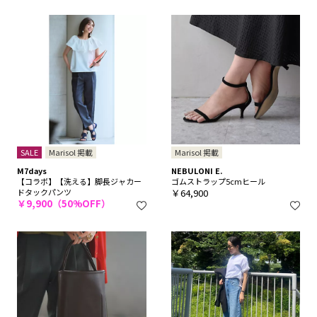
SALE
Marisol 掲載
Marisol 掲載
M7days
NEBULONI E.
【コラボ】【洗える】脚長ジャカー
ゴムストラップ5cmヒール
ドタックパンツ
￥64,900
￥9,900（50%OFF）