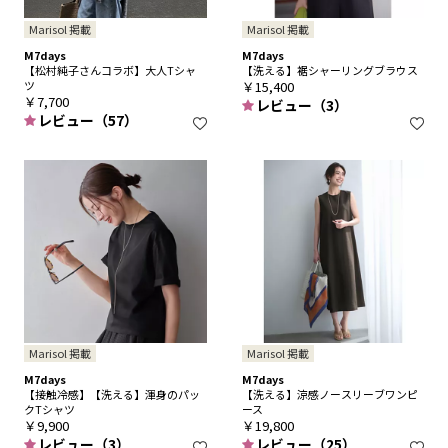
Marisol 掲載
Marisol 掲載
M7days
M7days
【松村純子さんコラボ】大人Tシャ
【洗える】裾シャーリングブラウス
ツ
￥15,400
￥7,700
レビュー（3）
レビュー（57）
Marisol 掲載
Marisol 掲載
M7days
M7days
【接触冷感】【洗える】渾身のパッ
【洗える】涼感ノースリーブワンピ
クTシャツ
ース
￥9,900
￥19,800
レビュー（3）
レビュー（25）