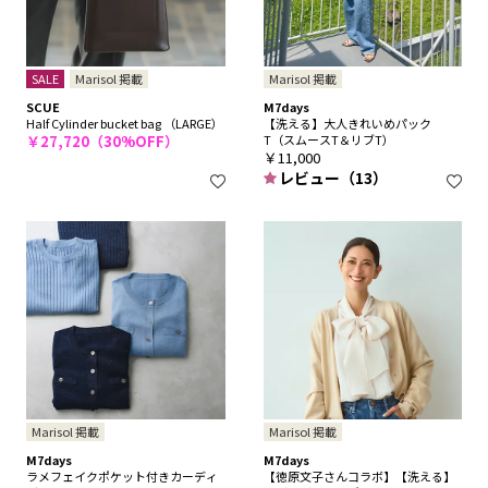
SALE
Marisol 掲載
Marisol 掲載
SCUE
M7days
Half Cylinder bucket bag （LARGE）
【洗える】大人きれいめパック
￥27,720（30%OFF）
T（スムースT＆リブT）
￥11,000
レビュー（13）
Marisol 掲載
Marisol 掲載
M7days
M7days
ラメフェイクポケット付きカーディ
【徳原文子さんコラボ】【洗える】