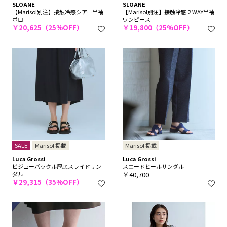
SLOANE
SLOANE
【Marisol別注】接触冷感シアー半袖
【Marisol別注】接触冷感２WAY半袖
ポロ
ワンピース
￥20,625（25%OFF）
￥19,800（25%OFF）
SALE
Marisol 掲載
Marisol 掲載
Luca Grossi
Luca Grossi
ビジューバックル厚底スライドサン
スエードヒールサンダル
ダル
￥40,700
￥29,315（35%OFF）