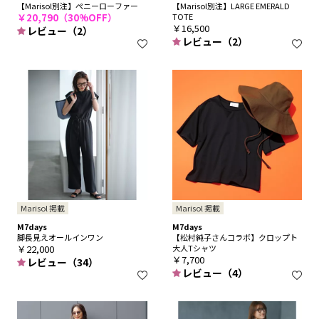
【Marisol別注】ぺニーローファー
【Marisol別注】LARGE EMERALD
￥20,790（30%OFF）
TOTE
￥16,500
レビュー（2）
レビュー（2）
Marisol 掲載
Marisol 掲載
M7days
M7days
脚長見えオールインワン
【松村純子さんコラボ】クロップト
￥22,000
大人Tシャツ
￥7,700
レビュー（34）
レビュー（4）