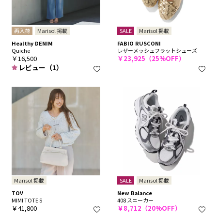
再入荷
Marisol 掲載
SALE
Marisol 掲載
Healthy DENIM
FABIO RUSCONI
Quiche
レザーメッシュフラットシューズ
￥16,500
￥23,925（25%OFF）
レビュー（1）
Marisol 掲載
SALE
Marisol 掲載
TOV
New Balance
MIMI TOTE S
408 スニーカー
￥41,800
￥8,712（20%OFF）