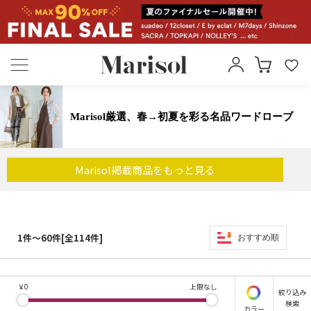
Marisol厳選、春→初夏を彩る名品ワードローブ
Marisol掲載商品を
もっと見る
1件～60件[全114件]
おすすめ順
￥
0
上限なし
絞り込み
検索
カラー