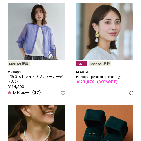
Marisol 掲載
SALE
Marisol 掲載
M7days
MARGE
【洗える】ワイドリブシアーカーデ
Baroque pearl drop earrings
ィガン
￥23,870（30%OFF）
￥14,300
レビュー（17）