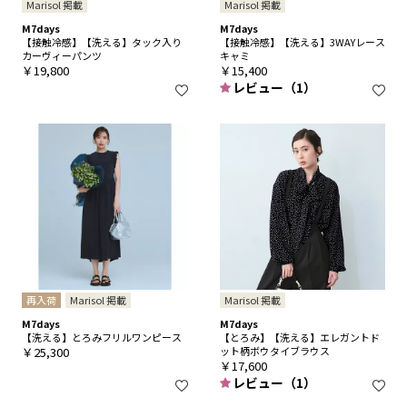
Marisol 掲載
Marisol 掲載
M7days
M7days
【接触冷感】【洗える】タック入り
【接触冷感】【洗える】3WAYレース
カーヴィーパンツ
キャミ
￥19,800
￥15,400
レビュー（1）
再入荷
Marisol 掲載
Marisol 掲載
M7days
M7days
【洗える】とろみフリルワンピース
【とろみ】【洗える】エレガントド
￥25,300
ット柄ボウタイブラウス
￥17,600
レビュー（1）