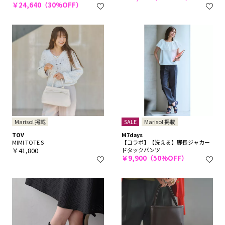
￥24,640（30%OFF）
Marisol 掲載
SALE
Marisol 掲載
TOV
M7days
MIMI TOTE S
【コラボ】【洗える】脚長ジャカー
￥41,800
ドタックパンツ
￥9,900（50%OFF）