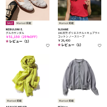
SALE
Marisol 掲載
Marisol 掲載
NEBULONI E.
SLOANE
グルカサンダル
18G天竺 ポリエステル×キュプラ×
￥51,150（25%OFF）
コットン ノースリーブ
￥26,400
レビュー（1）
レビュー（1）
Marisol 掲載
Marisol 掲載
ASAUCE MELER
M7days