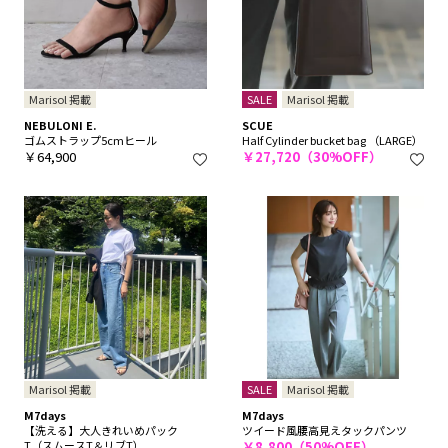
Marisol 掲載
SALE
Marisol 掲載
NEBULONI E.
SCUE
ゴムストラップ5cmヒール
Half Cylinder bucket bag （LARGE）
￥64,900
￥27,720（30%OFF）
Marisol 掲載
SALE
Marisol 掲載
M7days
M7days
【洗える】大人きれいめパック
ツイード風腰高見えタックパンツ
T（スムースT＆リブT）
￥8,800（50%OFF）