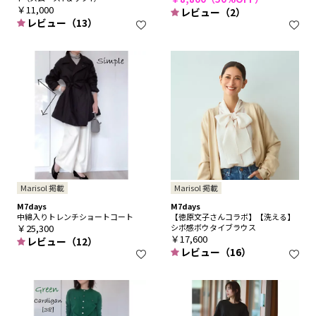
￥11,000
レビュー（2）
レビュー（13）
Marisol 掲載
Marisol 掲載
M7days
M7days
中綿入りトレンチショートコート
【徳原文子さんコラボ】【洗える】
￥25,300
シボ感ボウタイブラウス
￥17,600
レビュー（12）
レビュー（16）