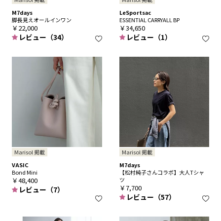
M7days
LeSportsac
脚長見えオールインワン
ESSENTIAL CARRYALL BP
￥22,000
￥34,650
レビュー（34）
レビュー（1）
Marisol 掲載
Marisol 掲載
VASIC
M7days
Bond Mini
【松村純子さんコラボ】大人Tシャ
￥48,400
ツ
￥7,700
レビュー（7）
レビュー（57）