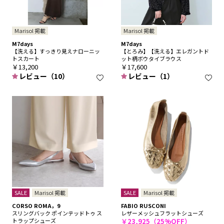
Marisol 掲載
Marisol 掲載
M7days
M7days
【洗える】すっきり見えナローニッ
【とろみ】【洗える】エレガントド
トスカート
ット柄ボウタイブラウス
￥13,200
￥17,600
レビュー（10）
レビュー（1）
SALE
Marisol 掲載
SALE
Marisol 掲載
CORSO ROMA，9
FABIO RUSCONI
スリングバック ポインテッドトゥ ス
レザーメッシュフラットシューズ
トラップシューズ
￥23,925（25%OFF）