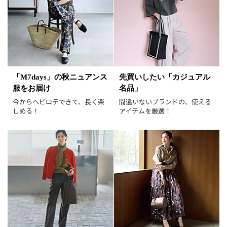
掲載雑誌
価格
円～
円
表示オプション
「M7days」の秋ニュアンス
先買いしたい「カジュアル
服をお届け
名品」
すべて
新着
今からヘビロテできて、長く楽
間違いないブランドの、使える
SALE商品
予約品
しめる！
アイテムを厳選！
再入荷
ラスト1
在庫あり
表示形式
画像小
画像大
表示件数
30件
60件
90件