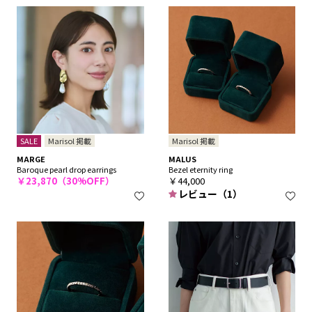
SALE
Marisol 掲載
Marisol 掲載
MARGE
MALUS
Baroque pearl drop earrings
Bezel eternity ring
￥23,870（30%OFF）
￥44,000
レビュー（1）