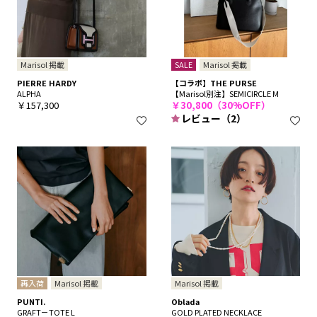
Marisol 掲載
SALE
Marisol 掲載
PIERRE HARDY
【コラボ】THE PURSE
ALPHA
【Marisol別注】SEMICIRCLE M
￥157,300
￥30,800（30%OFF）
レビュー（2）
再入荷
Marisol 掲載
Marisol 掲載
PUNTI.
Oblada
GRAFT－TOTE L
GOLD PLATED NECKLACE