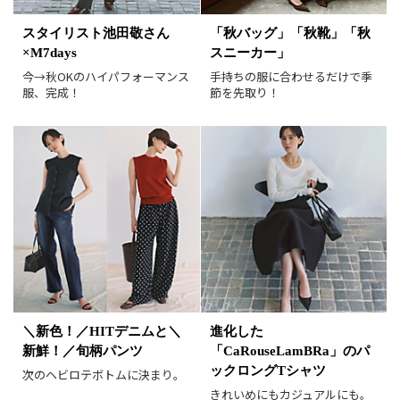
並び順
おすすめ順
人気順
スタイリスト池田敬さん
「秋バッグ」「秋靴」「秋
新着順
価格が安い順
×M7days
スニーカー」
価格が高い順
値下げ実施日順
今→秋OKのハイパフォーマンス
手持ちの服に合わせるだけで季
服、完成！
節を先取り！
レビュー件数順
レビュー高評価順
カラー（複数選択可）
ホワイト
ブラック
グレー
ベージュ
ブラウン
オレンジ
イエロー
レッド
ピンク
パープル
グリーン
ブルー
ゴールド
シルバー
マルチ
＼新色！／HITデニムと＼
進化した
新鮮！／旬柄パンツ
「CaRouseLamBRa」のパ
ックロングTシャツ
次のヘビロテボトムに決まり。
きれいめにもカジュアルにも。