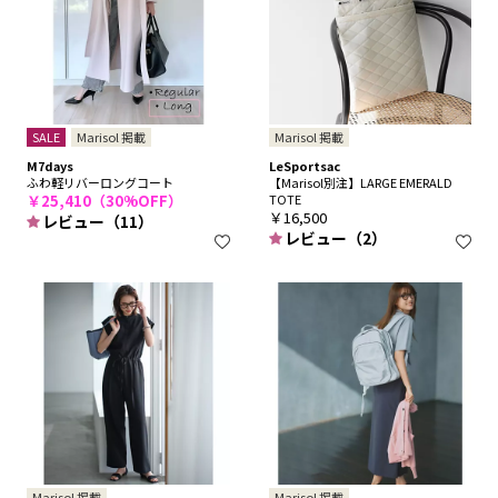
SALE
Marisol 掲載
Marisol 掲載
M7days
LeSportsac
ふわ軽リバーロングコート
【Marisol別注】LARGE EMERALD
￥25,410（30%OFF）
TOTE
￥16,500
レビュー（11）
レビュー（2）
Marisol 掲載
Marisol 掲載