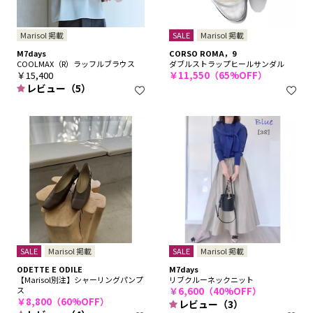
Marisol 掲載
SALE
Marisol 掲載
M7days
CORSO ROMA，9
COOLMAX（R）ラッフルブラウス
ダブルストラップヒールサンダル
￥15,400
￥11,550（65%OFF）
レビュー（5）
SALE
Marisol 掲載
SALE
Marisol 掲載
ODETTE E ODILE
M7days
【Marisol別注】シャーリングパンプ
リブクルーネックニット
ス
￥6,600（40%OFF）
￥8,800（60%OFF）
レビュー（3）