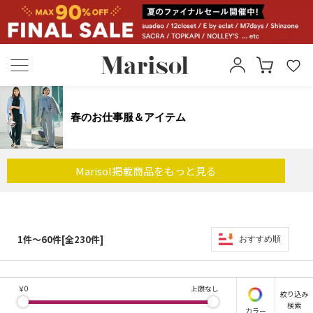
春のお仕事服＆アイテム
Marisol掲載商品を
もっと見る
1件～60件[全230件]
おすすめ順
￥
0
上限なし
絞り込み
検索
カラー