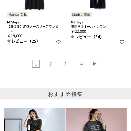
Marisol 掲載
Marisol 掲載
M7days
M7days
【洗える】涼感ノースリーブワンピ
脚長見えオールインワン
ース
￥22,000
￥19,800
レビュー（34）
レビュー（25）
…
1
2
3
4
おすすめ特集
ブランド
カテゴリ
サイズ