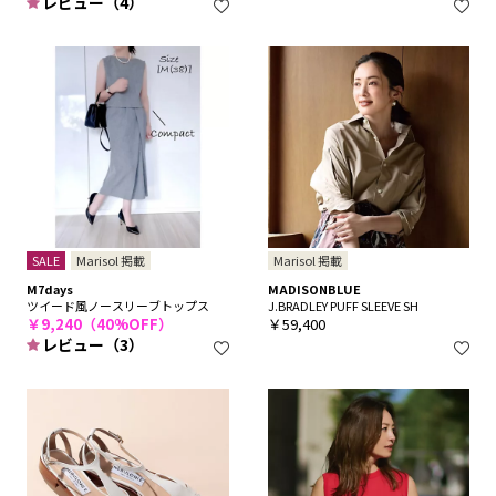
レビュー（4）
SALE
Marisol 掲載
Marisol 掲載
M7days
MADISONBLUE
ツイード風ノースリーブトップス
J.BRADLEY PUFF SLEEVE SH
￥9,240（40%OFF）
￥59,400
レビュー（3）