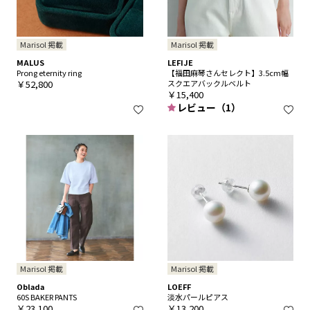
Marisol 掲載
Marisol 掲載
MALUS
LEFIJE
Prong eternity ring
【福田麻琴さんセレクト】3.5cm幅
￥52,800
スクエアバックルベルト
￥15,400
レビュー（1）
Marisol 掲載
Marisol 掲載
Oblada
LOEFF
60S BAKER PANTS
淡水パールピアス
￥23,100
￥13,200