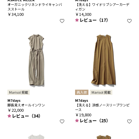
オーガニックリネンドライキャンバ
【洗える】ワイドリブシアーカーデ
スストール
ィガン
￥34,100
￥14,300
レビュー（17）
Marisol 掲載
再入荷
Marisol 掲載
M7days
M7days
脚長見えオールインワン
【洗える】涼感ノースリーブワンピ
￥22,000
ース
￥19,800
レビュー（34）
レビュー（25）