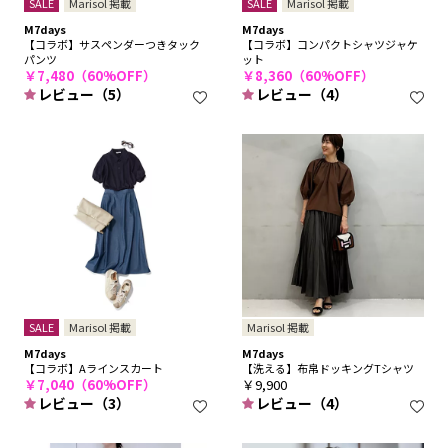
SALE
Marisol 掲載
SALE
Marisol 掲載
M7days
M7days
【コラボ】サスペンダーつきタック
【コラボ】コンパクトシャツジャケ
パンツ
ット
￥7,480（60%OFF）
￥8,360（60%OFF）
レビュー（5）
レビュー（4）
SALE
Marisol 掲載
Marisol 掲載
M7days
M7days
【コラボ】Aラインスカート
【洗える】布帛ドッキングTシャツ
￥7,040（60%OFF）
￥9,900
レビュー（3）
レビュー（4）