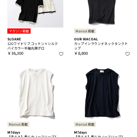
マガジン掲載
Marisol 掲載
SLOANE
OUR WACOAL
12Gワイドリブ コットン×シルク
カップインラウンドネックタンクト
バイカラー半袖丸襟ポロ
ップ
￥36,300
￥8,800
Marisol 掲載
Marisol 掲載
M7days
M7days
【洗える】柔らかノースリーブT
【洗える】柔らかノースリーブT