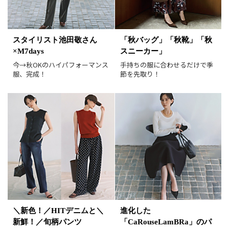
並び順
おすすめ順
人気順
スタイリスト池田敬さん
「秋バッグ」「秋靴」「秋
新着順
価格が安い順
×M7days
スニーカー」
価格が高い順
値下げ実施日順
今→秋OKのハイパフォーマンス
手持ちの服に合わせるだけで季
服、完成！
節を先取り！
レビュー件数順
レビュー高評価順
カラー（複数選択可）
ホワイト
ブラック
グレー
ベージュ
ブラウン
オレンジ
イエロー
レッド
ピンク
パープル
グリーン
ブルー
ゴールド
シルバー
マルチ
＼新色！／HITデニムと＼
進化した
新鮮！／旬柄パンツ
「CaRouseLamBRa」のパ