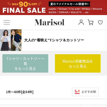
大人の“着映え”Tシャツ＆カットソー
Tシャツ・カットソー一
Marisol掲載商品を
覧
もっと見る
をもっと見る
1件～60件[全84件]
おすすめ順