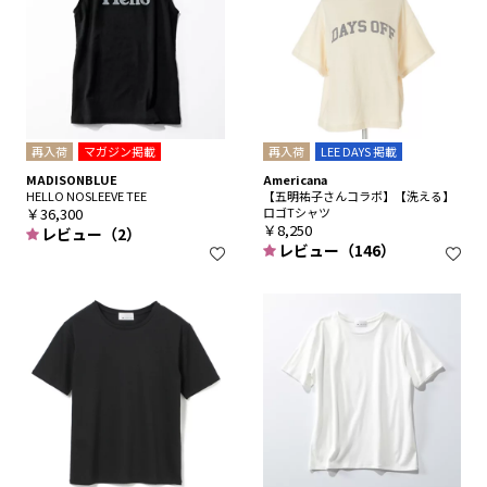
再入荷
マガジン掲載
再入荷
LEE DAYS 掲載
MADISONBLUE
Americana
HELLO NOSLEEVE TEE
【五明祐子さんコラボ】【洗える】
￥36,300
ロゴTシャツ
￥8,250
レビュー（2）
レビュー（146）