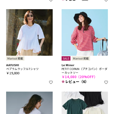
Marisol 掲載
SALE
Marisol 掲載
AAYUSHI
Le Minor
ペプラムラッフルTシャツ
PETIT COPAIN（プチコパン）ボーダ
￥19,800
ーカットソー
￥14,080（20%OFF）
レビュー（6）