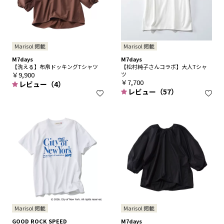
Marisol 掲載
Marisol 掲載
M7days
M7days
【洗える】布帛ドッキングTシャツ
【松村純子さんコラボ】大人Tシャ
￥9,900
ツ
￥7,700
レビュー（4）
レビュー（57）
Marisol 掲載
Marisol 掲載
GOOD ROCK SPEED
M7days