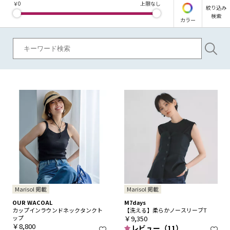
￥
0
上限なし
絞り込み
検索
カラー
Marisol 掲載
Marisol 掲載
OUR WACOAL
M7days
カップインラウンドネックタンクト
【洗える】柔らかノースリーブT
ップ
￥9,350
￥8,800
レビュー（11）