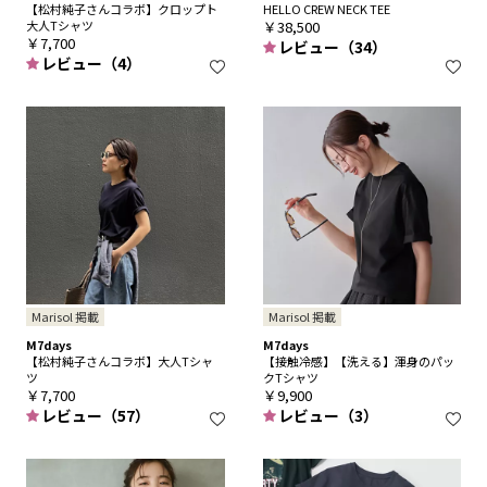
【松村純子さんコラボ】クロップト
HELLO CREW NECK TEE
大人Tシャツ
￥38,500
￥7,700
レビュー（34）
レビュー（4）
Marisol 掲載
Marisol 掲載
M7days
M7days
【松村純子さんコラボ】大人Tシャ
【接触冷感】【洗える】渾身のパッ
ツ
クTシャツ
￥7,700
￥9,900
レビュー（57）
レビュー（3）