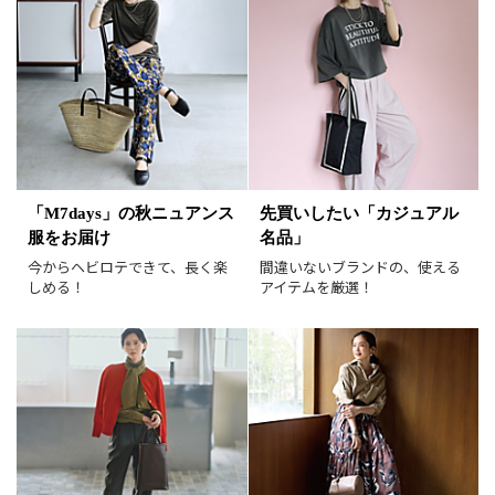
サイズ
掲載雑誌
価格
円～
円
表示オプション
「M7days」の秋ニュアンス
先買いしたい「カジュアル
服をお届け
名品」
すべて
新着
今からヘビロテできて、長く楽
間違いないブランドの、使える
SALE商品
予約品
しめる！
アイテムを厳選！
再入荷
ラスト1
在庫あり
表示形式
画像小
画像大
表示件数
30件
60件
90件