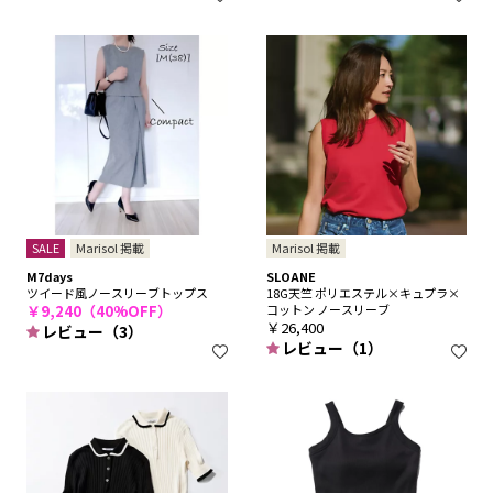
SALE
Marisol 掲載
Marisol 掲載
M7days
SLOANE
ツイード風ノースリーブトップス
18G天竺 ポリエステル×キュプラ×
￥9,240（40%OFF）
コットン ノースリーブ
￥26,400
レビュー（3）
レビュー（1）