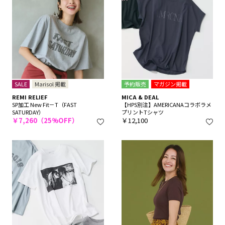
SALE
Marisol 掲載
予約販売
マガジン掲載
REMI RELIEF
MICA & DEAL
SP加工 New Fit－T（FAST
【HPS別注】AMERICANAコラボラメ
SATURDAY）
プリントTシャツ
￥7,260（25%OFF）
￥12,100