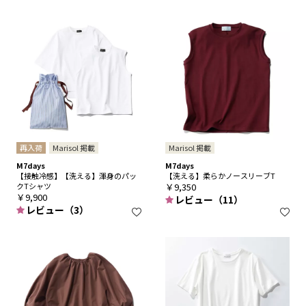
再入荷
Marisol 掲載
Marisol 掲載
M7days
M7days
【接触冷感】【洗える】渾身のパッ
【洗える】柔らかノースリーブT
クTシャツ
￥9,350
￥9,900
レビュー（11）
レビュー（3）