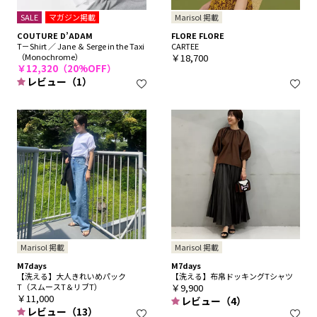
SALE
マガジン掲載
Marisol 掲載
COUTURE D’ADAM
FLORE FLORE
T－Shirt ／ Jane ＆ Serge in the Taxi
CARTEE
（Monochrome）
￥18,700
￥12,320（20%OFF）
レビュー（1）
Marisol 掲載
Marisol 掲載
M7days
M7days
【洗える】大人きれいめパック
【洗える】布帛ドッキングTシャツ
T（スムースT＆リブT）
￥9,900
￥11,000
レビュー（4）
レビュー（13）