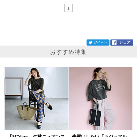
1
ブランド
Jhuri Shate
tw
おすすめ特集
カテゴリ
サイズ
掲載雑誌
価格
円～
円
表示オプション
すべて
新着
「M7days」の秋ニュアンス
先買いしたい「カジュアル