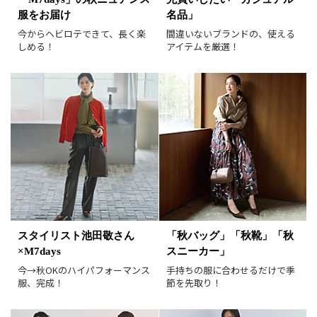
服をお届け
名品」
SALE商品
予約品
今からヘビロテできて、長く楽
間違いないブランドの、使える
再入荷
ラスト1
しめる！
アイテムを厳選！
在庫あり
表示形式
画像小
画像大
表示件数
30件
60件
90件
並び順
おすすめ順
人気順
新着順
価格が安い順
スタイリスト池田敬さん
「秋バッグ」「秋靴」「秋
価格が高い順
値下げ実施日順
×M7days
スニーカー」
レビュー件数順
レビュー高評価順
今→秋OKのハイパフォーマンス
手持ちの服に合わせるだけで季
服、完成！
節を先取り！
カラー（複数選択可）