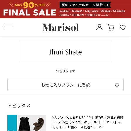
ジュリシャテ
お気に入りブランドに登録
トピックス
＼6月の『何を着ればいい？』第2弾 ／気温別初夏
コーデ15選【バイヤーのリアルコーデ Vol.3】＃
大人コーデお悩み ＃気温23～32℃