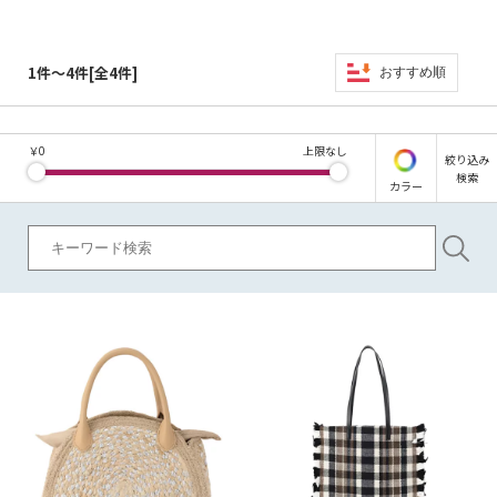
1件～4件[全4件]
おすすめ順
￥
0
上限なし
絞り込み
検索
カラー