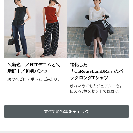
ホワイト
ブラック
グレー
ベージュ
ブラウン
オレンジ
イエロー
レッド
ピンク
パープル
グリーン
ブルー
ゴールド
シルバー
マルチ
＼新色！／HITデニムと＼
進化した
新鮮！／旬柄パンツ
「CaRouseLamBRa」のパ
ックロングTシャツ
次のヘビロテボトムに決まり。
きれいめにもカジュアルにも。
使える2色をセットでお届け。
すべての特集をチェック