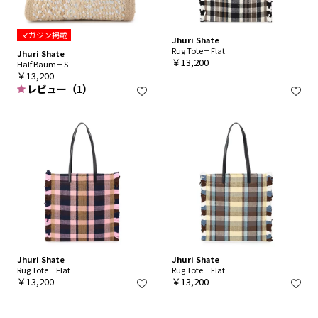
マガジン掲載
Jhuri Shate
Rug Tote－Flat
Jhuri Shate
￥13,200
Half Baum－S
￥13,200
レビュー（1）
Jhuri Shate
Jhuri Shate
Rug Tote－Flat
Rug Tote－Flat
￥13,200
￥13,200