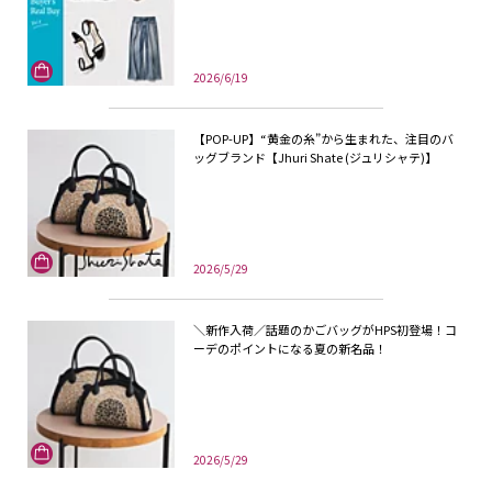
2026/6/19
【POP-UP】“黄金の糸”から生まれた、注目のバ
ッグブランド【Jhuri Shate (ジュリシャテ)】
2026/5/29
＼新作入荷／話題のかごバッグがHPS初登場！コ
ーデのポイントになる夏の新名品！
2026/5/29