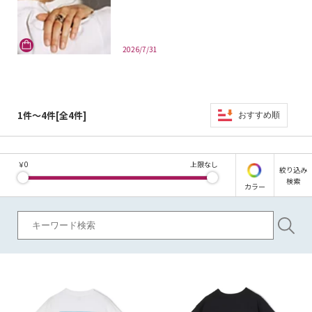
2026/7/31
1件～4件[全4件]
おすすめ順
￥
0
上限なし
絞り込み
検索
カラー