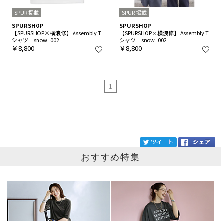
SPUR 掲載
SPUR 掲載
SPURSHOP
SPURSHOP
【SPURSHOP×横浪修】 Assembly T
【SPURSHOP×横浪修】 Assembly T
シャツ snow_002
シャツ snow_002
￥8,800
￥8,800
1
ブランド
SPURSHOP
tw
おすすめ特集
カテゴリ
サイズ
掲載雑誌