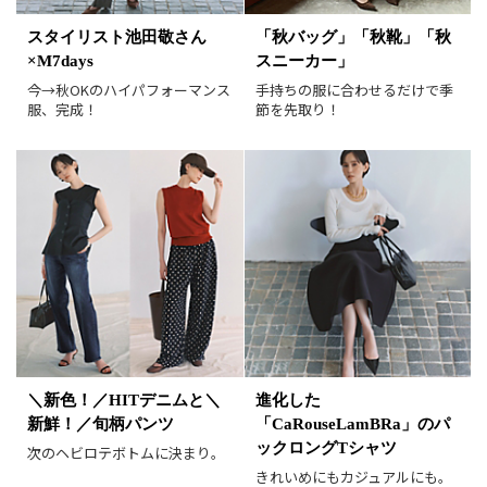
新着順
価格が安い順
スタイリスト池田敬さん
「秋バッグ」「秋靴」「秋
価格が高い順
値下げ実施日順
×M7days
スニーカー」
レビュー件数順
レビュー高評価順
今→秋OKのハイパフォーマンス
手持ちの服に合わせるだけで季
服、完成！
節を先取り！
カラー（複数選択可）
ホワイト
ブラック
グレー
ベージュ
ブラウン
オレンジ
イエロー
レッド
ピンク
パープル
グリーン
ブルー
ゴールド
シルバー
マルチ
＼新色！／HITデニムと＼
進化した
新鮮！／旬柄パンツ
「CaRouseLamBRa」のパ
ックロングTシャツ
次のヘビロテボトムに決まり。
きれいめにもカジュアルにも。