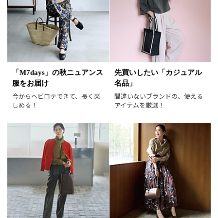
価格
円～
円
表示オプション
すべて
新着
「M7days」の秋ニュアンス
先買いしたい「カジュアル
服をお届け
名品」
SALE商品
予約品
今からヘビロテできて、長く楽
間違いないブランドの、使える
再入荷
ラスト1
しめる！
アイテムを厳選！
在庫あり
表示形式
画像小
画像大
表示件数
30件
60件
90件
並び順
おすすめ順
人気順