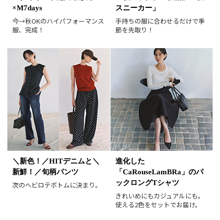
×M7days
スニーカー」
レビュー件数順
レビュー高評価順
今→秋OKのハイパフォーマンス
手持ちの服に合わせるだけで季
服、完成！
節を先取り！
カラー（複数選択可）
ホワイト
ブラック
グレー
ベージュ
ブラウン
オレンジ
イエロー
レッド
ピンク
パープル
グリーン
ブルー
ゴールド
シルバー
マルチ
＼新色！／HITデニムと＼
進化した
新鮮！／旬柄パンツ
「CaRouseLamBRa」のパ
ックロングTシャツ
次のヘビロテボトムに決まり。
きれいめにもカジュアルにも。
使える2色をセットでお届け。