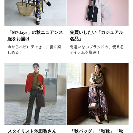
表示オプション
すべて
新着
「M7days」の秋ニュアンス
先買いしたい「カジュアル
服をお届け
名品」
SALE商品
予約品
今からヘビロテできて、長く楽
間違いないブランドの、使える
再入荷
ラスト1
しめる！
アイテムを厳選！
在庫あり
表示形式
画像小
画像大
表示件数
30件
60件
90件
並び順
おすすめ順
人気順
新着順
価格が安い順
スタイリスト池田敬さん
「秋バッグ」「秋靴」「秋
価格が高い順
値下げ実施日順