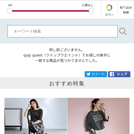
￥
0
上限なし
絞り込み
検索
カラー
申し訳ございません。
quip queint（クイップクエイント）でお探しの条件に
一致する商品が見つかりませんでした。
ブランド
quip queint
tw
おすすめ特集
カテゴリ
サイズ
掲載雑誌
価格
円～
円