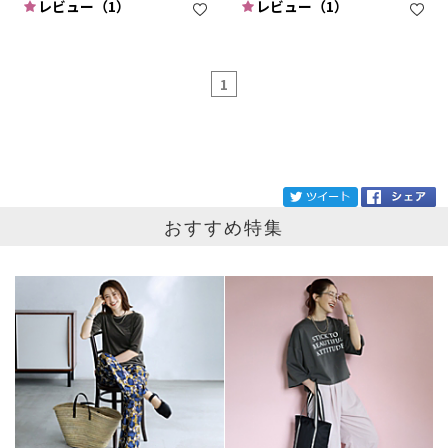
レビュー（1）
レビュー（1）
1
ブランド
BIANCO
tw
おすすめ特集
カテゴリ
サイズ
掲載雑誌
価格
円～
円