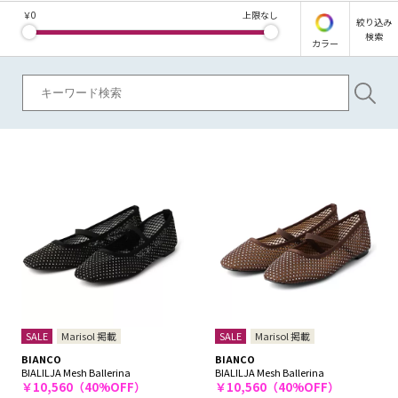
￥
0
上限なし
絞り込み
検索
カラー
SALE
Marisol 掲載
SALE
Marisol 掲載
BIANCO
BIANCO
BIALILJA Mesh Ballerina
BIALILJA Mesh Ballerina
￥10,560（40%OFF）
￥10,560（40%OFF）