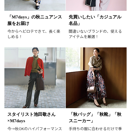
表示オプション
すべて
新着
「M7days」の秋ニュアンス
先買いしたい「カジュアル
服をお届け
名品」
SALE商品
予約品
今からヘビロテできて、長く楽
間違いないブランドの、使える
再入荷
ラスト1
しめる！
アイテムを厳選！
在庫あり
表示形式
画像小
画像大
表示件数
30件
60件
90件
並び順
おすすめ順
人気順
新着順
価格が安い順
スタイリスト池田敬さん
「秋バッグ」「秋靴」「秋
価格が高い順
値下げ実施日順
×M7days
スニーカー」
レビュー件数順
レビュー高評価順
今→秋OKのハイパフォーマンス
手持ちの服に合わせるだけで季