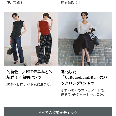
服、完成！
節を先取り！
カラー（複数選択可）
ホワイト
ブラック
グレー
ベージュ
ブラウン
オレンジ
イエロー
レッド
ピンク
パープル
グリーン
ブルー
ゴールド
シルバー
マルチ
＼新色！／HITデニムと＼
進化した
新鮮！／旬柄パンツ
「CaRouseLamBRa」のパ
ックロングTシャツ
次のヘビロテボトムに決まり。
きれいめにもカジュアルにも。
使える2色をセットでお届け。
すべての特集をチェック