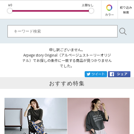
￥
0
上限なし
絞り込み
検索
カラー
申し訳ございません。
Arpege story Original（アルページュストーリーオリジ
ナル）でお探しの条件に一致する商品が見つかりません
でした。
ブランド
Arpege story Original
tw
おすすめ特集
カテゴリ
サイズ
掲載雑誌
価格
円～
円