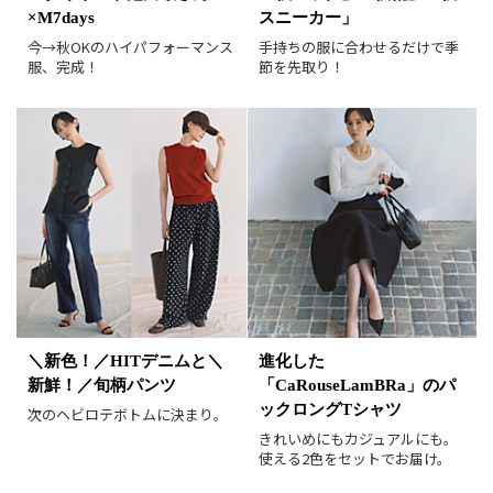
×M7days
スニーカー」
レビュー件数順
レビュー高評価順
今→秋OKのハイパフォーマンス
手持ちの服に合わせるだけで季
服、完成！
節を先取り！
カラー（複数選択可）
ホワイト
ブラック
グレー
ベージュ
ブラウン
オレンジ
イエロー
レッド
ピンク
パープル
グリーン
ブルー
ゴールド
シルバー
マルチ
＼新色！／HITデニムと＼
進化した
新鮮！／旬柄パンツ
「CaRouseLamBRa」のパ
ックロングTシャツ
次のヘビロテボトムに決まり。
きれいめにもカジュアルにも。
使える2色をセットでお届け。