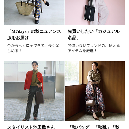
表示オプション
すべて
新着
「M7days」の秋ニュアンス
先買いしたい「カジュアル
服をお届け
名品」
SALE商品
予約品
今からヘビロテできて、長く楽
間違いないブランドの、使える
再入荷
ラスト1
しめる！
アイテムを厳選！
在庫あり
表示形式
画像小
画像大
表示件数
30件
60件
90件
並び順
おすすめ順
人気順
新着順
価格が安い順
スタイリスト池田敬さん
「秋バッグ」「秋靴」「秋
価格が高い順
値下げ実施日順