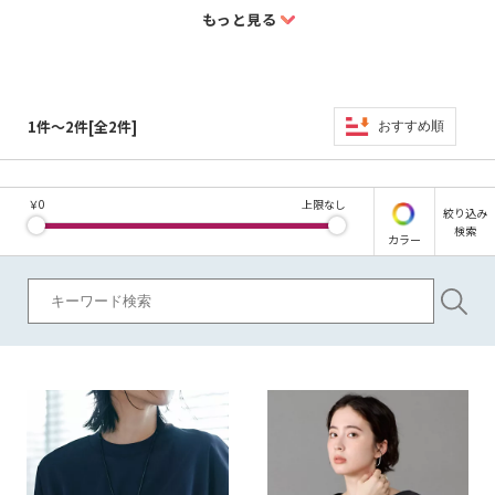
もっと見る
1件～2件[全2件]
おすすめ順
￥
0
上限なし
絞り込み
検索
カラー