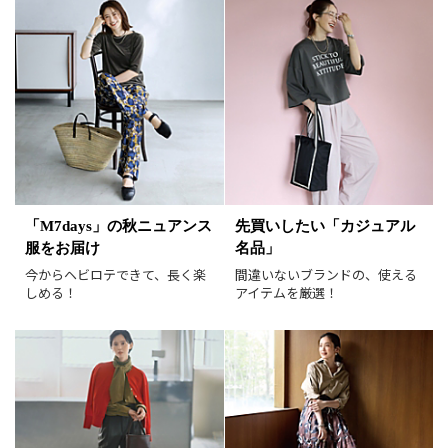
サイズ
掲載雑誌
価格
円～
円
表示オプション
すべて
新着
「M7days」の秋ニュアンス
先買いしたい「カジュアル
服をお届け
名品」
SALE商品
予約品
今からヘビロテできて、長く楽
間違いないブランドの、使える
再入荷
ラスト1
しめる！
アイテムを厳選！
在庫あり
表示形式
画像小
画像大
表示件数
30件
60件
90件