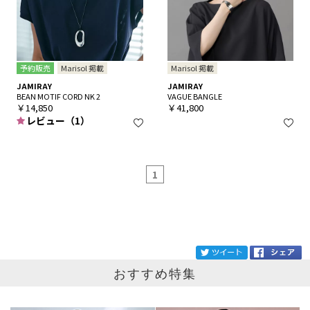
予約販売
Marisol 掲載
Marisol 掲載
JAMIRAY
JAMIRAY
BEAN MOTIF CORD NK 2
VAGUE BANGLE
￥14,850
￥41,800
レビュー（1）
1
ブランド
JAMIRAY
tw
おすすめ特集
カテゴリ