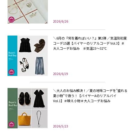
2026/6/26
＼6月の『何を着ればいい？』第2弾 ／気温別初夏
コーデ15選【バイヤーのリアルコーデ Vol.3】＃
大人コーデお悩み ＃気温23～32℃
2026/6/19
＼大人のお悩み解決！／夏の地味コーデを”盛れる
夏小物”で救う！【バイヤーAのリアルバイ
Vol.1】＃映え小物＃大人コーデお悩み
2026/5/23