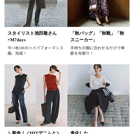
並び順
おすすめ順
人気順
新着順
価格が安い順
スタイリスト池田敬さん
「秋バッグ」「秋靴」「秋
価格が高い順
値下げ実施日順
×M7days
スニーカー」
レビュー件数順
レビュー高評価順
今→秋OKのハイパフォーマンス
手持ちの服に合わせるだけで季
服、完成！
節を先取り！
カラー（複数選択可）
ホワイト
ブラック
グレー
ベージュ
ブラウン
オレンジ
イエロー
レッド
ピンク
パープル
グリーン
ブルー
ゴールド
シルバー
マルチ
＼新色！／HITデニムと＼
進化した