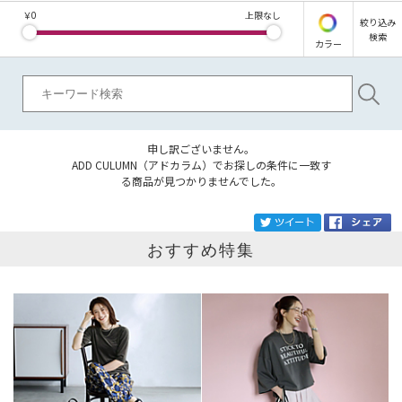
￥
0
上限なし
絞り込み
検索
カラー
申し訳ございません。
ADD CULUMN（アドカラム）でお探しの条件に一致す
る商品が見つかりませんでした。
ブランド
ADD CULUMN
tw
おすすめ特集
カテゴリ
サイズ
掲載雑誌
価格
円～
円