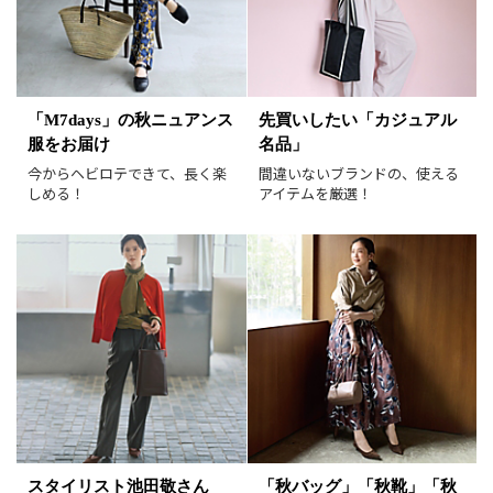
表示オプション
すべて
新着
「M7days」の秋ニュアンス
先買いしたい「カジュアル
服をお届け
名品」
SALE商品
予約品
今からヘビロテできて、長く楽
間違いないブランドの、使える
再入荷
ラスト1
しめる！
アイテムを厳選！
在庫あり
表示形式
画像小
画像大
表示件数
30件
60件
90件
並び順
おすすめ順
人気順
新着順
価格が安い順
スタイリスト池田敬さん
「秋バッグ」「秋靴」「秋
価格が高い順
値下げ実施日順