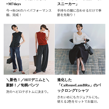
×M7days
スニーカー」
レビュー件数順
レビュー高評価順
今→秋OKのハイパフォーマンス
手持ちの服に合わせるだけで季
服、完成！
節を先取り！
カラー（複数選択可）
ホワイト
ブラック
グレー
ベージュ
ブラウン
オレンジ
イエロー
レッド
ピンク
パープル
グリーン
ブルー
ゴールド
シルバー
マルチ
＼新色！／HITデニムと＼
進化した
新鮮！／旬柄パンツ
「CaRouseLamBRa」のパ
ックロングTシャツ
次のヘビロテボトムに決まり。
きれいめにもカジュアルにも。
使える2色をセットでお届け。