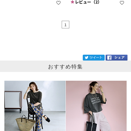
レビュー（2）
1
ブランド
GREYCHORD
tw
おすすめ特集
カテゴリ
サイズ
掲載雑誌
価格
円～
円