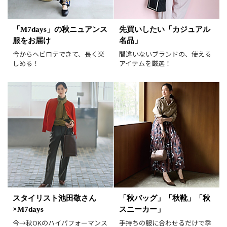
表示オプション
すべて
新着
「M7days」の秋ニュアンス
先買いしたい「カジュアル
服をお届け
名品」
SALE商品
予約品
今からヘビロテできて、長く楽
間違いないブランドの、使える
再入荷
ラスト1
しめる！
アイテムを厳選！
在庫あり
表示形式
画像小
画像大
表示件数
30件
60件
90件
並び順
おすすめ順
人気順
新着順
価格が安い順
スタイリスト池田敬さん
「秋バッグ」「秋靴」「秋
価格が高い順
値下げ実施日順
×M7days
スニーカー」
レビュー件数順
レビュー高評価順
今→秋OKのハイパフォーマンス
手持ちの服に合わせるだけで季