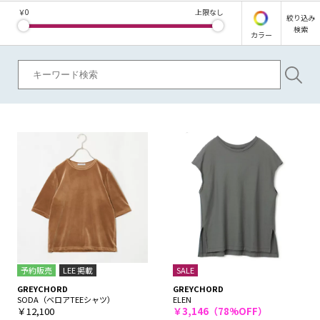
￥
0
上限なし
絞り込み
検索
カラー
予約販売
LEE 掲載
SALE
GREYCHORD
GREYCHORD
SODA（ベロアTEEシャツ）
ELEN
￥12,100
￥3,146（78%OFF）