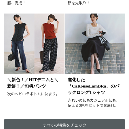
服、完成！
節を先取り！
カラー（複数選択可）
ホワイト
ブラック
グレー
ベージュ
ブラウン
オレンジ
イエロー
レッド
ピンク
パープル
グリーン
ブルー
ゴールド
シルバー
マルチ
＼新色！／HITデニムと＼
進化した
新鮮！／旬柄パンツ
「CaRouseLamBRa」のパ
ックロングTシャツ
次のヘビロテボトムに決まり。
きれいめにもカジュアルにも。
使える2色をセットでお届け。
すべての特集をチェック