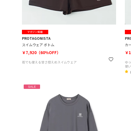
PROTAGONISTA
PR
スイムウェア ボトム
カ
￥7,920（60％OFF）
￥1
街でも使える甘さ控えめスイムウェア
ゆ
使
SALE