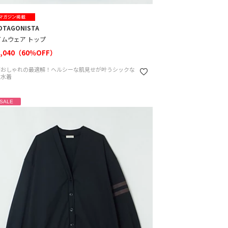
OTAGONISTA
イムウェア トップ
,040（60％OFF）
際おしゃれの最適解！ヘルシーな肌見せが叶うシックな
人水着
SALE