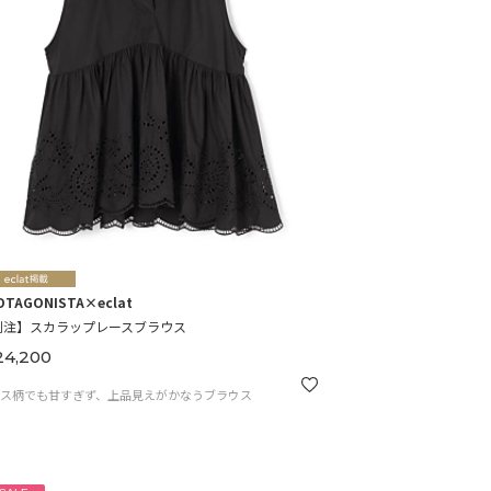
OTAGONISTA×eclat
別注】スカラップレースブラウス
4,200
ース柄でも甘すぎず、上品見えがかなうブラウス