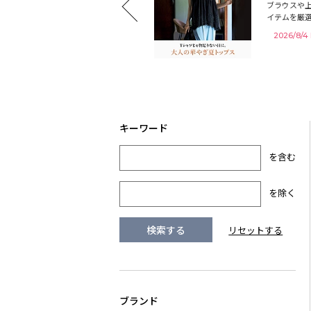
ブラウスや
早めに♪
イテムを厳
 再入荷！
2026/8/
を含む
を除く