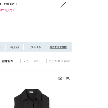
ブラウ
は、お早めに♪
イテム
6/17 再入荷！
202
在庫有り
レビュー有り
モデルカット有り
（全11件）