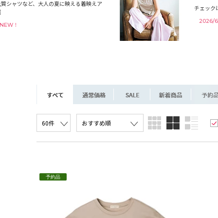
上質シャツなど、大人の夏に映える着映えア
チェック
選
2026/
4 NEW！
予約品