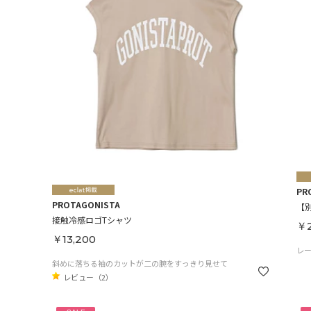
PR
PROTAGONISTA
【
接触冷感ロゴTシャツ
￥2
￥13,200
レ
斜めに落ちる袖のカットが二の腕をすっきり見せて
レビュー（2）