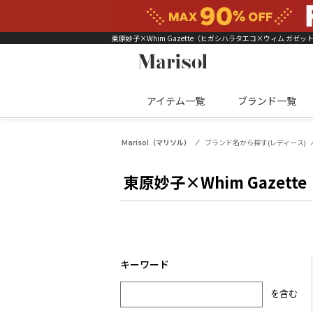
東原妙子×Whim Gazette（ヒガシハラタエコ×ウィム ガゼッ
アイテム一覧
ブランド一覧
Marisol（マリソル）
ブランド名から探す(レディース)
東原妙子×Whim Gazette
を含む