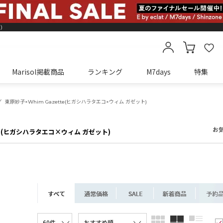
ト）
Marisol掲載商品
ランキング
M7days
特集
カートに商品がありません
東原妙子×Whim Gazette(ヒガシハラタエコ×ウィム ガゼット)
お
(ヒガシハラタエコ×ウィム ガゼット)