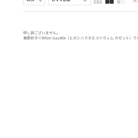
申し訳ございません。
東原妙子×Whim Gazette（ヒガシハラタエコ×ウィム ガゼッ