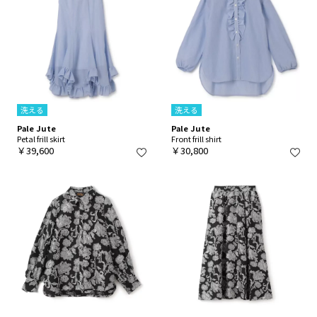
洗える
洗える
Pale Jute
Pale Jute
Petal frill skirt
Front frill shirt
￥39,600
￥30,800