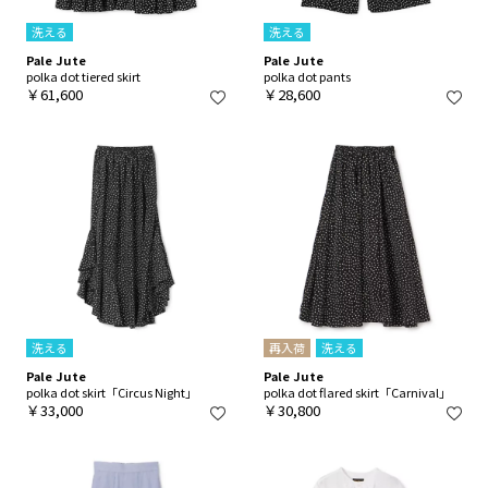
洗える
洗える
Pale Jute
Pale Jute
polka dot tiered skirt
polka dot pants
￥61,600
￥28,600
洗える
再入荷
洗える
Pale Jute
Pale Jute
polka dot skirt「Circus Night」
polka dot flared skirt「Carnival」
￥33,000
￥30,800