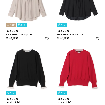
再入荷
洗える
洗える
Pale Jute
Pale Jute
Pleated blouse sophie
Pleated blouse sophie
￥30,800
￥30,800
洗える
洗える
Pale Jute
Pale Jute
dots knit PO
dots knit PO