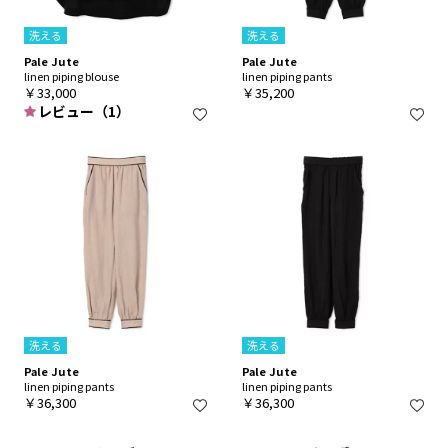
洗える
洗える
Pale Jute
Pale Jute
linen piping blouse
linen piping pants
￥33,000
￥35,200
レビュー（1）
洗える
洗える
Pale Jute
Pale Jute
linen piping pants
linen piping pants
￥36,300
￥36,300