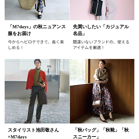
表示オプション
すべて
新着
「M7days」の秋ニュアンス
先買いしたい「カジュアル
服をお届け
名品」
SALE商品
予約品
今からヘビロテできて、長く楽
間違いないブランドの、使える
再入荷
ラスト1
しめる！
アイテムを厳選！
在庫あり
表示形式
画像小
画像大
表示件数
30件
60件
90件
並び順
おすすめ順
人気順
新着順
価格が安い順
スタイリスト池田敬さん
「秋バッグ」「秋靴」「秋
価格が高い順
値下げ実施日順
×M7days
スニーカー」