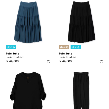
洗える
再入荷
洗える
Pale Jute
Pale Jute
basic tired skirt
basic tired skirt
￥44,000
￥44,000