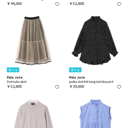
￥44,000
￥52,800
洗える
洗える
Pale Jute
Pale Jute
Dot tullu skirt
polka dot frill long tail blouse II
￥52,800
￥39,600