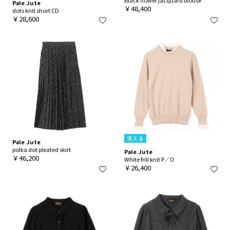
Black flower jacquard blouse
Pale Jute
￥48,400
dots knit short CD
￥28,600
洗える
Pale Jute
polka dot pleated skirt
Pale Jute
￥46,200
White frill knit P／O
￥26,400