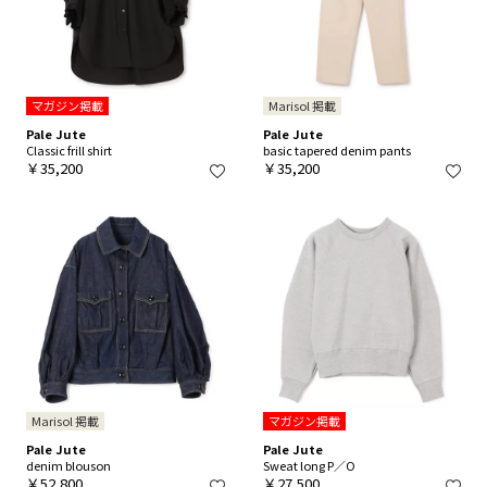
マガジン掲載
Marisol 掲載
Pale Jute
Pale Jute
Classic frill shirt
basic tapered denim pants
￥35,200
￥35,200
Marisol 掲載
マガジン掲載
Pale Jute
Pale Jute
denim blouson
Sweat long P／O
￥52,800
￥27,500