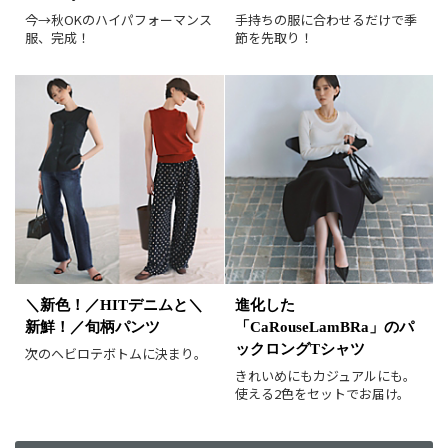
レビュー件数順
レビュー高評価順
今→秋OKのハイパフォーマンス
手持ちの服に合わせるだけで季
服、完成！
節を先取り！
カラー（複数選択可）
ホワイト
ブラック
グレー
ベージュ
ブラウン
オレンジ
イエロー
レッド
ピンク
パープル
グリーン
ブルー
ゴールド
シルバー
マルチ
＼新色！／HITデニムと＼
進化した
新鮮！／旬柄パンツ
「CaRouseLamBRa」のパ
ックロングTシャツ
次のヘビロテボトムに決まり。
きれいめにもカジュアルにも。
使える2色をセットでお届け。