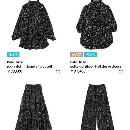
洗える
再入荷
洗える
Pale Jute
Pale Jute
polka dot frill long tail blouse II
polka dot ribbon half sleeve blouse
￥39,600
￥37,400