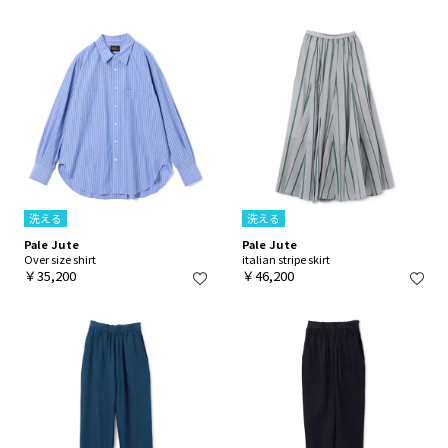
洗える
洗える
Pale Jute
Pale Jute
Over size shirt
italian stripe skirt
￥35,200
￥46,200