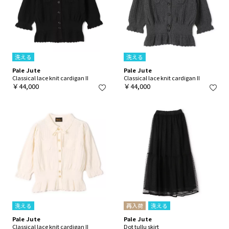
洗える
洗える
Pale Jute
Pale Jute
Classical lace knit cardigan II
Classical lace knit cardigan II
￥44,000
￥44,000
洗える
再入荷
洗える
Pale Jute
Pale Jute
Classical lace knit cardigan II
Dot tullu skirt