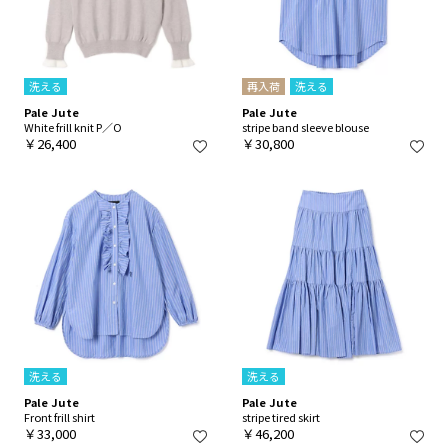
洗える
再入荷
洗える
Pale Jute
Pale Jute
White frill knit P／O
stripe band sleeve blouse
￥26,400
￥30,800
洗える
洗える
Pale Jute
Pale Jute
Front frill shirt
stripe tired skirt
￥33,000
￥46,200