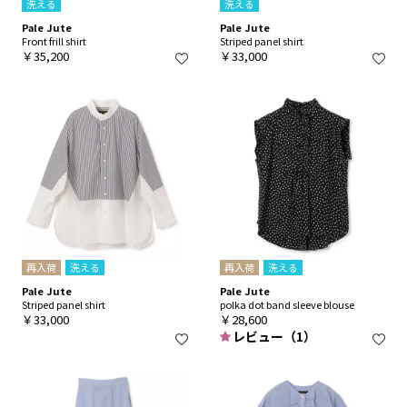
洗える
洗える
Pale Jute
Pale Jute
Front frill shirt
Striped panel shirt
￥35,200
￥33,000
再入荷
洗える
再入荷
洗える
Pale Jute
Pale Jute
Striped panel shirt
polka dot band sleeve blouse
￥33,000
￥28,600
レビュー（1）