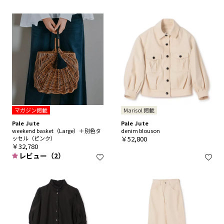
マガジン掲載
Marisol 掲載
Pale Jute
Pale Jute
weekend basket（Large）＋別色タ
denim blouson
ッセル（ピンク）
￥52,800
￥32,780
レビュー（2）