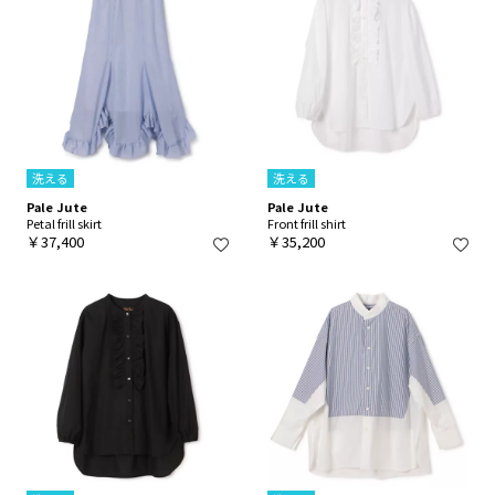
洗える
洗える
Pale Jute
Pale Jute
Petal frill skirt
Front frill shirt
￥37,400
￥35,200