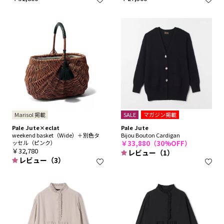
Marisol 掲載
SALE
マガジン掲載
Pale Jute×eclat
Pale Jute
weekend basket（Wide）＋別色タ
Bijou Bouton Cardigan
ッセル（ピンク）
￥33,880（30%OFF）
￥32,780
レビュー（1）
レビュー（3）