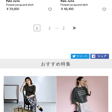
Pale Jute
Pale Jute
Flower jacquard shirt
Flower jacquard skirt
￥39,600
￥48,400
…
1
2
2
ブランド
Pale Jute
tw
おすすめ特集
カテゴリ
サイズ
掲載雑誌
価格
円～
円