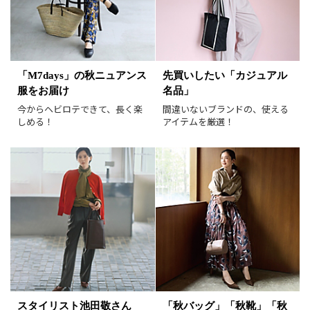
表示オプション
すべて
新着
「M7days」の秋ニュアンス
先買いしたい「カジュアル
服をお届け
名品」
SALE商品
予約品
今からヘビロテできて、長く楽
間違いないブランドの、使える
再入荷
ラスト1
しめる！
アイテムを厳選！
在庫あり
表示形式
画像小
画像大
表示件数
30件
60件
90件
並び順
おすすめ順
人気順
新着順
価格が安い順
スタイリスト池田敬さん
「秋バッグ」「秋靴」「秋
価格が高い順
値下げ実施日順