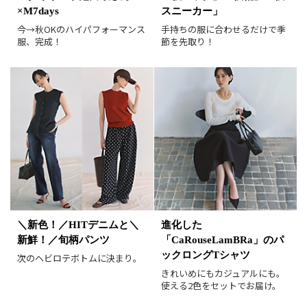
×M7days
スニーカー」
レビュー件数順
レビュー高評価順
今→秋OKのハイパフォーマンス
手持ちの服に合わせるだけで季
服、完成！
節を先取り！
カラー（複数選択可）
ホワイト
ブラック
グレー
ベージュ
ブラウン
オレンジ
イエロー
レッド
ピンク
パープル
グリーン
ブルー
ゴールド
シルバー
マルチ
＼新色！／HITデニムと＼
進化した
新鮮！／旬柄パンツ
「CaRouseLamBRa」のパ
ックロングTシャツ
次のヘビロテボトムに決まり。
きれいめにもカジュアルにも。
使える2色をセットでお届け。