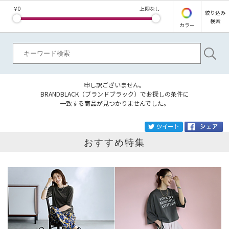
￥
0
上限なし
絞り込み
検索
カラー
申し訳ございません。
BRANDBLACK（ブランドブラック）でお探しの条件に
一致する商品が見つかりませんでした。
ブランド
BRANDBLACK
tw
おすすめ特集
カテゴリ
サイズ
掲載雑誌
価格
円～
円