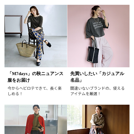
サイズ
掲載雑誌
価格
円～
円
表示オプション
すべて
新着
「M7days」の秋ニュアンス
先買いしたい「カジュアル
服をお届け
名品」
SALE商品
予約品
今からヘビロテできて、長く楽
間違いないブランドの、使える
再入荷
ラスト1
しめる！
アイテムを厳選！
在庫あり
表示形式
画像小
画像大