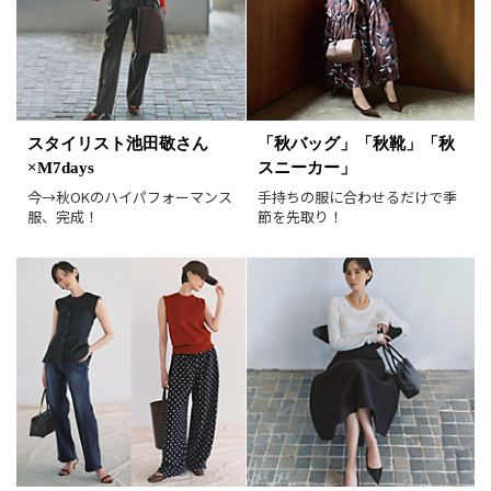
表示件数
30件
60件
90件
並び順
おすすめ順
人気順
新着順
価格が安い順
スタイリスト池田敬さん
「秋バッグ」「秋靴」「秋
価格が高い順
値下げ実施日順
×M7days
スニーカー」
レビュー件数順
レビュー高評価順
今→秋OKのハイパフォーマンス
手持ちの服に合わせるだけで季
服、完成！
節を先取り！
カラー（複数選択可）
ホワイト
ブラック
グレー
ベージュ
ブラウン
オレンジ
イエロー
レッド
ピンク
パープル
グリーン
ブルー
ゴールド
シルバー
マルチ