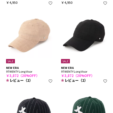
￥4,950
￥4,950
SALE
SALE
NEW ERA
NEW ERA
9TWENTY Long Visor
9TWENTY Long Visor
￥3,872（20%OFF）
￥3,872（20%OFF）
レビュー（2）
レビュー（2）