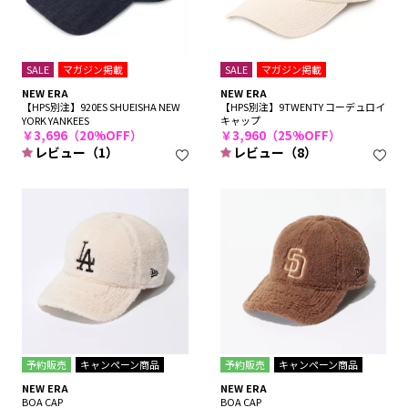
SALE
マガジン掲載
SALE
マガジン掲載
NEW ERA
NEW ERA
【HPS別注】920ES SHUEISHA NEW
【HPS別注】9TWENTY コーデュロイ
YORK YANKEES
キャップ
￥3,696（20%OFF）
￥3,960（25%OFF）
レビュー（1）
レビュー（8）
予約販売
キャンペーン商品
予約販売
キャンペーン商品
NEW ERA
NEW ERA
BOA CAP
BOA CAP